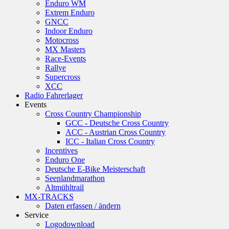
Enduro WM
Extrem Enduro
GNCC
Indoor Enduro
Motocross
MX Masters
Race-Events
Rallye
Supercross
XCC
Radio Fahrerlager
Events
Cross Country Championship
GCC - Deutsche Cross Country
ACC - Austrian Cross Country
ICC - Italian Cross Country
Incentives
Enduro One
Deutsche E-Bike Meisterschaft
Seenlandmarathon
Altmühltrail
MX-TRACKS
Daten erfassen / ändern
Service
Logodownload