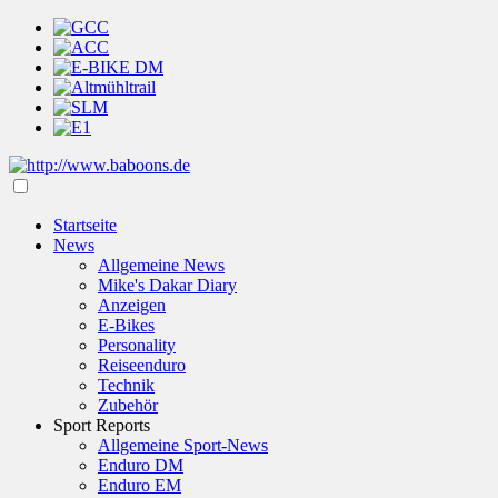
Startseite
News
Allgemeine News
Mike's Dakar Diary
Anzeigen
E-Bikes
Personality
Reiseenduro
Technik
Zubehör
Sport Reports
Allgemeine Sport-News
Enduro DM
Enduro EM