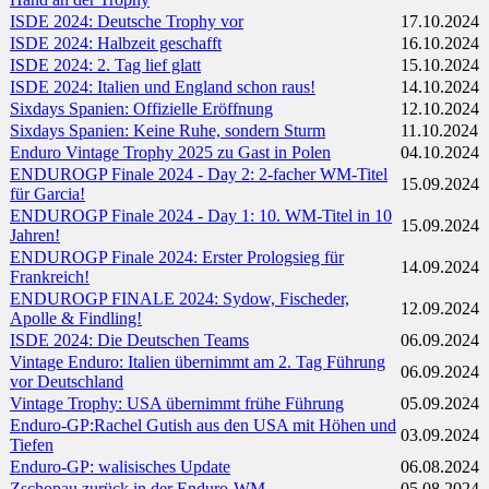
ISDE 2024: Deutsche Trophy vor
17.10.2024
ISDE 2024: Halbzeit geschafft
16.10.2024
ISDE 2024: 2. Tag lief glatt
15.10.2024
ISDE 2024: Italien und England schon raus!
14.10.2024
Sixdays Spanien: Offizielle Eröffnung
12.10.2024
Sixdays Spanien: Keine Ruhe, sondern Sturm
11.10.2024
Enduro Vintage Trophy 2025 zu Gast in Polen
04.10.2024
ENDUROGP Finale 2024 - Day 2: 2-facher WM-Titel
15.09.2024
für Garcia!
ENDUROGP Finale 2024 - Day 1: 10. WM-Titel in 10
15.09.2024
Jahren!
ENDUROGP Finale 2024: Erster Prologsieg für
14.09.2024
Frankreich!
ENDUROGP FINALE 2024: Sydow, Fischeder,
12.09.2024
Apolle & Findling!
ISDE 2024: Die Deutschen Teams
06.09.2024
Vintage Enduro: Italien übernimmt am 2. Tag Führung
06.09.2024
vor Deutschland
Vintage Trophy: USA übernimmt frühe Führung
05.09.2024
Enduro-GP:Rachel Gutish aus den USA mit Höhen und
03.09.2024
Tiefen
Enduro-GP: walisisches Update
06.08.2024
Zschopau zurück in der Enduro-WM
05.08.2024