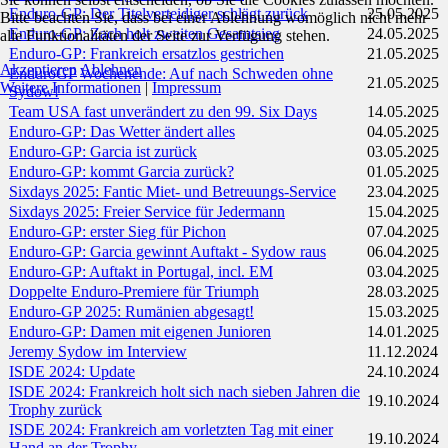
Enduro-GP: Der Titelverteidiger schlägt zurück
25.05.2025
Bitte beachten Sie, dass bei einer Ablehnung womöglich nicht mehr
Enduro-GP: Zach holt zweiten Gesamtsieg
24.05.2025
alle Funktionalitäten der Seite zur Verfügung stehen.
Enduro-GP: Frankreich ersatzlos gestrichen
21.05.2025
Akzeptieren
Ablehnen
EnduroGP Wochenende: Auf nach Schweden ohne
21.05.2025
Weitere Informationen
|
Impressum
Sydow!
Team USA fast unverändert zu den 99. Six Days
14.05.2025
Enduro-GP: Das Wetter ändert alles
04.05.2025
Enduro-GP: Garcia ist zurück
03.05.2025
Enduro-GP: kommt Garcia zurück?
01.05.2025
Sixdays 2025: Fantic Miet- und Betreuungs-Service
23.04.2025
Sixdays 2025: Freier Service für Jedermann
15.04.2025
Enduro-GP: erster Sieg für Pichon
07.04.2025
Enduro-GP: Garcia gewinnt Auftakt - Sydow raus
06.04.2025
Enduro-GP: Auftakt in Portugal, incl. EM
03.04.2025
Doppelte Enduro-Premiere für Triumph
28.03.2025
Enduro-GP 2025: Rumänien abgesagt!
15.03.2025
Enduro-GP: Damen mit eigenen Junioren
14.01.2025
Jeremy Sydow im Interview
11.12.2024
ISDE 2024: Update
24.10.2024
ISDE 2024: Frankreich holt sich nach sieben Jahren die
19.10.2024
Trophy zurück
ISDE 2024: Frankreich am vorletzten Tag mit einer
19.10.2024
Hand an der Trophy