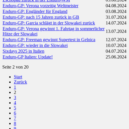
Enduro-GP: Verona vorzeitig Weltmeister
04.08.2024
Enduro-GP: Engländer für England
03.08.2024
Enduro-GP: nach 15 Jahren zurück in GB
31.07.2024
Enduro-GP: Garcia schlägt in der Slowakei zurück
14.07.2024
Enduro-GP: Verona gewinnt 1. Fahrtag in sommerlicher
13.07.2024
Hitze der Slowakei
Enduro-GP: Freeman gewinnt Supertest in Gelnica
12.07.2024
Enduro-GP: wieder in die Slowakei
10.07.2024
Sixdays 2025 in Italien
04.07.2024
Enduro-GP Italien: Update!
25.06.2024
Seite 2 von 20
Start
Zurück
1
2
3
4
5
6
7
8
9