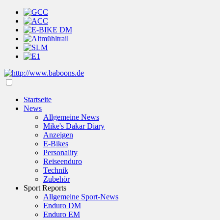
Startseite
News
Allgemeine News
Mike's Dakar Diary
Anzeigen
E-Bikes
Personality
Reiseenduro
Technik
Zubehör
Sport Reports
Allgemeine Sport-News
Enduro DM
Enduro EM