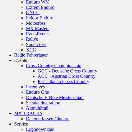
Enduro WM
Extrem Enduro
GNCC
Indoor Enduro
Motocross
MX Masters
Race-Events
Rallye
Supercross
XCC
Radio Fahrerlager
Events
Cross Country Championship
GCC - Deutsche Cross Country
ACC - Austrian Cross Country
ICC - Italian Cross Country
Incentives
Enduro One
Deutsche E-Bike Meisterschaft
Seenlandmarathon
Altmühltrail
MX-TRACKS
Daten erfassen / ändern
Service
Logodownload