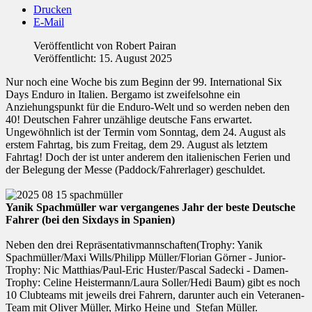
Drucken
E-Mail
Veröffentlicht von
Robert Pairan
Veröffentlicht: 15. August 2025
Nur noch eine Woche bis zum Beginn der 99. International Six
Days Enduro in Italien. Bergamo ist zweifelsohne ein
Anziehungspunkt für die Enduro-Welt und so werden neben den
40! Deutschen Fahrer unzählige deutsche Fans erwartet.
Ungewöhnlich ist der Termin vom Sonntag, dem 24. August als
erstem Fahrtag, bis zum Freitag, dem 29. August als letztem
Fahrtag! Doch der ist unter anderem den italienischen Ferien und
der Belegung der Messe (Paddock/Fahrerlager) geschuldet.
Yanik Spachmüller war vergangenes Jahr der beste Deutsche
Fahrer (bei den Sixdays in Spanien)
Neben den drei Repräsentativmannschaften(Trophy: Yanik
Spachmüller/Maxi Wills/Philipp Müller/Florian Görner - Junior-
Trophy: Nic Matthias/Paul-Eric Huster/Pascal Sadecki - Damen-
Trophy: Celine Heistermann/Laura Soller/Hedi Baum) gibt es noch
10 Clubteams mit jeweils drei Fahrern, darunter auch ein Veteranen-
Team mit Oliver Müller, Mirko Heine und Stefan Müller.