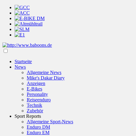
Startseite
News
Allgemeine News
Mike's Dakar Diary
Anzeigen
E-Bikes
Personality
Reiseenduro
Technik
Zubehör
Sport Reports
Allgemeine Sport-News
Enduro DM
Enduro EM