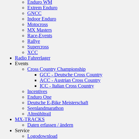
Enduro WM
Extrem Enduro
GNCC
Indoor Enduro
Motocross
MX Masters
Race-Events
Rallye
Supercross
XCC
Radio Fahrerlager
Events
Cross Country Championship
GCC - Deutsche Cross Country
ACC - Austrian Cross Country
ICC - Italian Cross Country
Incentives
Enduro One
Deutsche E-Bike Meisterschaft
Seenlandmarathon
Altmühltrail
MX-TRACKS
Daten erfassen / ändern
Service
Logodownload