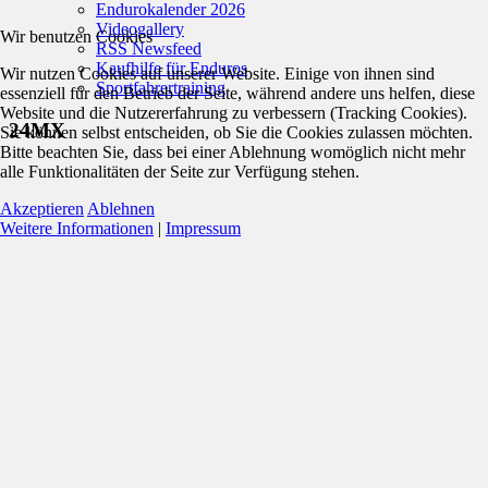
Endurokalender 2026
Videogallery
Wir benutzen Cookies
RSS Newsfeed
Kaufhilfe für Enduros
Wir nutzen Cookies auf unserer Website. Einige von ihnen sind
Sportfahrertraining
essenziell für den Betrieb der Seite, während andere uns helfen, diese
Website und die Nutzererfahrung zu verbessern (Tracking Cookies).
24MX
Sie können selbst entscheiden, ob Sie die Cookies zulassen möchten.
Bitte beachten Sie, dass bei einer Ablehnung womöglich nicht mehr
alle Funktionalitäten der Seite zur Verfügung stehen.
Akzeptieren
Ablehnen
Weitere Informationen
|
Impressum