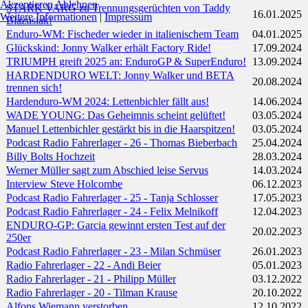
Akzeptieren
Ablehnen
STARK VARG zu Trennungsgerüchten von Taddy
16.01.2025
Weitere Informationen
|
Impressum
Blazusiak!
Enduro-WM: Fischeder wieder in italienischem Team
04.01.2025
Glückskind: Jonny Walker erhält Factory Ride!
17.09.2024
TRIUMPH greift 2025 an: EnduroGP & SuperEnduro!
13.09.2024
HARDENDURO WELT: Jonny Walker und BETA
20.08.2024
trennen sich!
Hardenduro-WM 2024: Lettenbichler fällt aus!
14.06.2024
WADE YOUNG: Das Geheimnis scheint gelüftet!
03.05.2024
Manuel Lettenbichler gestärkt bis in die Haarspitzen!
03.05.2024
Podcast Radio Fahrerlager - 26 - Thomas Bieberbach
25.04.2024
Billy Bolts Hochzeit
28.03.2024
Werner Müller sagt zum Abschied leise Servus
14.03.2024
Interview Steve Holcombe
06.12.2023
Podcast Radio Fahrerlager - 25 - Tanja Schlosser
17.05.2023
Podcast Radio Fahrerlager - 24 - Felix Melnikoff
12.04.2023
ENDURO-GP: Garcia gewinnt ersten Test auf der
20.02.2023
250er
Podcast Radio Fahrerlager - 23 - Milan Schmüser
26.01.2023
Radio Fahrerlager - 22 - Andi Beier
05.01.2023
Radio Fahrerlager - 21 - Philipp Müller
03.12.2022
Radio Fahrerlager - 20 - Tilman Krause
20.10.2022
Alfons Wiemann verstorben
12.10.2022