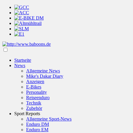
Startseite
News
Allgemeine News
Mike's Dakar Diary
Anzeigen
E-Bikes
Personality
Reiseenduro
Technik
Zubehör
Sport Reports
Allgemeine Sport-News
Enduro DM
Enduro EM