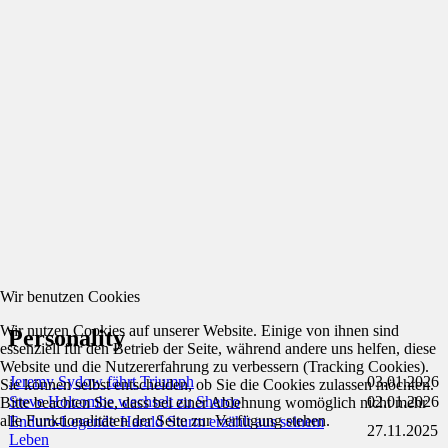
Wir benutzen Cookies
Wir nutzen Cookies auf unserer Website. Einige von ihnen sind
Personality
essenziell für den Betrieb der Seite, während andere uns helfen, diese
Website und die Nutzererfahrung zu verbessern (Tracking Cookies).
Jeremy Sydow fährt Triumph
03.01.2026
Sie können selbst entscheiden, ob Sie die Cookies zulassen möchten.
Steve Holcombe wechselt zu Sherco
02.01.2026
Bitte beachten Sie, dass bei einer Ablehnung womöglich nicht mehr
alle Funktionalitäten der Seite zur Verfügung stehen.
Enduro-Legende Harald Sturm erzählt aus seinem
27.11.2025
Leben