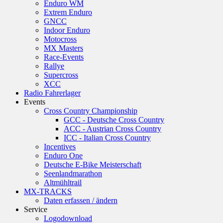
Enduro WM
Extrem Enduro
GNCC
Indoor Enduro
Motocross
MX Masters
Race-Events
Rallye
Supercross
XCC
Radio Fahrerlager
Events
Cross Country Championship
GCC - Deutsche Cross Country
ACC - Austrian Cross Country
ICC - Italian Cross Country
Incentives
Enduro One
Deutsche E-Bike Meisterschaft
Seenlandmarathon
Altmühltrail
MX-TRACKS
Daten erfassen / ändern
Service
Logodownload