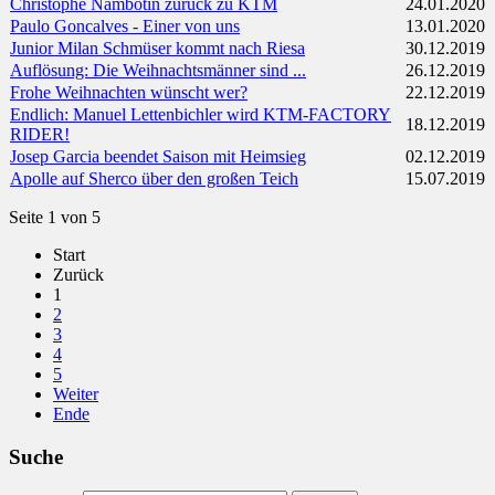
Christophe Nambotin zurück zu KTM
24.01.2020
Paulo Goncalves - Einer von uns
13.01.2020
Junior Milan Schmüser kommt nach Riesa
30.12.2019
Auflösung: Die Weihnachtsmänner sind ...
26.12.2019
Frohe Weihnachten wünscht wer?
22.12.2019
Endlich: Manuel Lettenbichler wird KTM-FACTORY
18.12.2019
RIDER!
Josep Garcia beendet Saison mit Heimsieg
02.12.2019
Apolle auf Sherco über den großen Teich
15.07.2019
Seite 1 von 5
Start
Zurück
1
2
3
4
5
Weiter
Ende
Suche