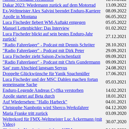
Dakar 2023: Wiedemann zurück auf dem Motorrad
13.09.2022
Ex-Weltmeister Alex Salvini beendet Enduro-Karriere
08.09.2022
Apolle in Montana
06.05.2022
Luca Fischeder fiebert WM-Auftakt entgegen
05.05.2022
Manuel Lettenbichler: Das Interview
01.02.2022
Luca Fischeder blickt auf sein bestes Enduro-Jahr
27.12.2021
zurück!
"Radio Fahrerlager" - Podcast mit Dennis Schröter
28.10.2021
"Radio Fahrerlager" - Podcast mit Dirk Peter
29.09.2021
Luca Fischeder zieht Saison-Zwischenfazit
09.09.2021
"Radio Fahrerlager" - Podcast mit Chris Gundermann
09.09.2021
Sag' zum Abschied langsam Servus
24.08.2021
Doppelte Glückwünsche für Yanik Spachmüller
17.06.2021
Luca Fischeder und der MSC Dahlen machen fortan
05.03.2021
gemeinsame Sache
Enduro-Legende Andreas Cyffka verstorben
14.02.2021
Apolle startet auf Beta durch
18.01.2021
Auf Wiedersehen: "Hallo Harbeck"
04.01.2021
Christophe Nambotin wird Sherco-Werksfahrer
04.12.2020
Maria Franke tritt zurück
03.09.2020
Weltrekord für FMX-Weltmeister Luc Ackermann (mit
30.07.2020
Video)