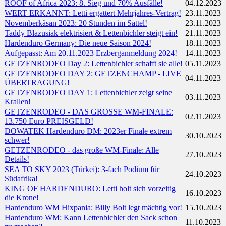
ROOF of Africa 2023: 8. Sieg und 70% Ausfälle!
04.12.2023
WERT ERKANNT: Letti ergattert Mehrjahres-Vertrag!
23.11.2023
Novemberkåsan 2023: 20 Stunden im Sattel!
23.11.2023
Taddy Blazusiak elektrisiert & Lettenbichler steigt ein!
21.11.2023
Hardenduro Germany: Die neue Saison 2024!
18.11.2023
Aufgepasst: Am 20.11.2023 Erzberganmeldung 2024!
14.11.2023
GETZENRODEO Day 2: Lettenbichler schafft sie alle!
05.11.2023
GETZENRODEO DAY 2: GETZENCHAMP - LIVE
04.11.2023
ÜBERTRAGUNG!
GETZENRODEO DAY 1: Lettenbichler zeigt seine
03.11.2023
Krallen!
GETZENRODEO - DAS GROSSE WM-FINALE:
02.11.2023
13.750 Euro PREISGELD!
DOWATEK Hardenduro DM: 2023er Finale extrem
30.10.2023
schwer!
GETZENRODEO - das große WM-Finale: Alle
27.10.2023
Details!
SEA TO SKY 2023 (Türkei): 3-fach Podium für
24.10.2023
Südafrika!
KING OF HARDENDURO: Letti holt sich vorzeitig
16.10.2023
die Krone!
Hardenduro WM Hixpania: Billy Bolt legt mächtig vor!
15.10.2023
Hardenduro WM: Kann Lettenbichler den Sack schon
11.10.2023