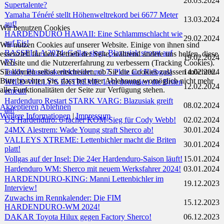
26.03.2024
Supertalente?
Yamaha Ténéré stellt Höhenweltrekord bei 6677 Meter
13.03.2024
auf!
Wir benutzen Cookies
HARDENDURO HAWAII: Eine Schlammschlacht wie
29.02.2024
auf Eis!
Wir nutzen Cookies auf unserer Website. Einige von ihnen sind
BASSELLA 2024: Gallas siegt, Blazusiak stromt auf
essenziell für den Betrieb der Seite, während andere uns helfen, diese
19.02.2024
P7!
Website und die Nutzererfahrung zu verbessern (Tracking Cookies).
Sie können selbst entscheiden, ob Sie die Cookies zulassen möchten.
Taddy Blazusiak elektrisiert mit 7. Platz auf Halbgas!
14.02.2024
Bitte beachten Sie, dass bei einer Ablehnung womöglich nicht mehr
WILD WILLY'S EXTREME: Letti dominiert die Briten
12.02.2024
alle Funktionalitäten der Seite zur Verfügung stehen.
erneut!
Hardenduro Restart STARK VARG: Blazusiak greift
08.02.2024
Akzeptieren
Ablehnen
an!
Weitere Informationen
|
Impressum
US Hardenduro: 6-facher KOM-Sieg für Cody Webb!
02.02.2024
24MX Alestrem: Wade Young straft Sherco ab!
30.01.2024
VALLEYS XTREME: Lettenbichler macht die Briten
30.01.2024
platt!
Vollgas auf der Insel: Die 24er Hardenduro-Saison läuft!
15.01.2024
Hardenduro WM: Sherco mit neuem Werksfahrer 2024!
03.01.2024
HARDENDURO-KING: Manni Lettenbichler im
19.12.2023
Interview!
Zuwachs im Rennkalender: Die FIM
15.12.2023
HARDENDURO-WM 2024!
DAKAR Toyota Hilux gegen Factory Sherco!
06.12.2023