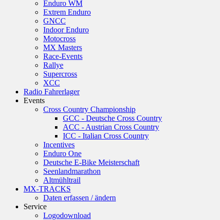
Enduro WM
Extrem Enduro
GNCC
Indoor Enduro
Motocross
MX Masters
Race-Events
Rallye
Supercross
XCC
Radio Fahrerlager
Events
Cross Country Championship
GCC - Deutsche Cross Country
ACC - Austrian Cross Country
ICC - Italian Cross Country
Incentives
Enduro One
Deutsche E-Bike Meisterschaft
Seenlandmarathon
Altmühltrail
MX-TRACKS
Daten erfassen / ändern
Service
Logodownload