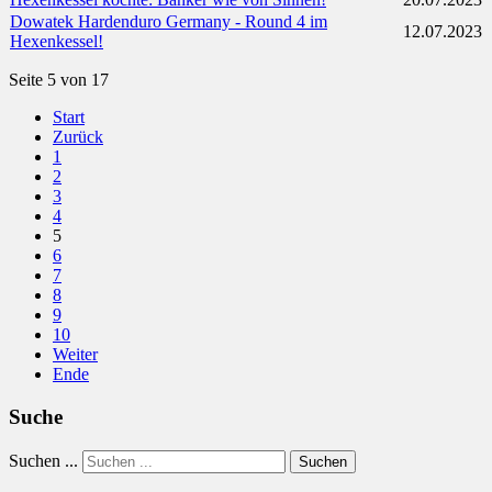
Dowatek Hardenduro Germany - Round 4 im
12.07.2023
Hexenkessel!
Seite 5 von 17
Start
Zurück
1
2
3
4
5
6
7
8
9
10
Weiter
Ende
Suche
Suchen ...
Suchen