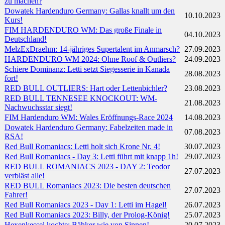
zu machen?
Dowatek Hardenduro Germany: Gallas knallt um den
10.10.2023
Kurs!
FIM HARDENDURO WM: Das große Finale in
04.10.2023
Deutschland!
MelzExDraehm: 14-jähriges Supertalent im Anmarsch?
27.09.2023
HARDENDURO WM 2024: Ohne Roof & Outliers?
24.09.2023
Schiere Dominanz: Letti setzt Siegesserie in Kanada
28.08.2023
fort!
RED BULL OUTLIERS: Hart oder Lettenbichler?
23.08.2023
RED BULL TENNESEE KNOCKOUT: WM-
21.08.2023
Nachwuchsstar siegt!
FIM Hardenduro WM: Wales Eröffnungs-Race 2024
14.08.2023
Dowatek Hardenduro Germany: Fabelzeiten made in
07.08.2023
RSA!
Red Bull Romaniacs: Letti holt sich Krone Nr. 4!
30.07.2023
Red Bull Romaniacs - Day 3: Letti führt mit knapp 1h!
29.07.2023
RED BULL ROMANIACS 2023 - DAY 2: Teodor
27.07.2023
verbläst alle!
RED BULL Romaniacs 2023: Die besten deutschen
27.07.2023
Fahrer!
Red Bull Romaniacs 2023 - Day 1: Letti im Hagel!
26.07.2023
Red Bull Romaniacs 2023: Billy, der Prolog-König!
25.07.2023
Hexenkessel kochte: Bähker wie von Sinnen!
20.07.2023