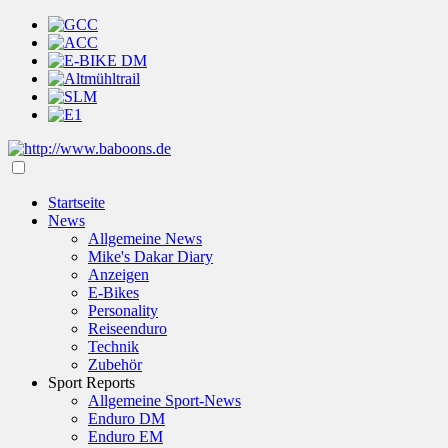
Startseite
News
Allgemeine News
Mike's Dakar Diary
Anzeigen
E-Bikes
Personality
Reiseenduro
Technik
Zubehör
Sport Reports
Allgemeine Sport-News
Enduro DM
Enduro EM