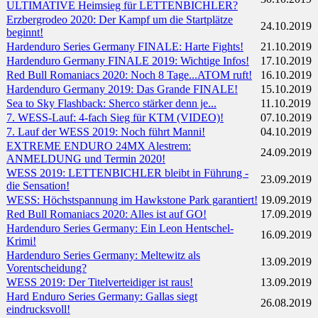
ULTIMATIVE Heimsieg für LETTENBICHLER?
Erzbergrodeo 2020: Der Kampf um die Startplätze
24.10.2019
beginnt!
Hardenduro Series Germany FINALE: Harte Fights!
21.10.2019
Hardenduro Germany FINALE 2019: Wichtige Infos!
17.10.2019
Red Bull Romaniacs 2020: Noch 8 Tage...ATOM ruft!
16.10.2019
Hardenduro Germany 2019: Das Grande FINALE!
15.10.2019
Sea to Sky Flashback: Sherco stärker denn je...
11.10.2019
7. WESS-Lauf: 4-fach Sieg für KTM (VIDEO)!
07.10.2019
7. Lauf der WESS 2019: Noch führt Manni!
04.10.2019
EXTREME ENDURO 24MX Alestrem:
24.09.2019
ANMELDUNG und Termin 2020!
WESS 2019: LETTENBICHLER bleibt in Führung -
23.09.2019
die Sensation!
WESS: Höchstspannung im Hawkstone Park garantiert!
19.09.2019
Red Bull Romaniacs 2020: Alles ist auf GO!
17.09.2019
Hardenduro Series Germany: Ein Leon Hentschel-
16.09.2019
Krimi!
Hardenduro Series Germany: Meltewitz als
13.09.2019
Vorentscheidung?
WESS 2019: Der Titelverteidiger ist raus!
13.09.2019
Hard Enduro Series Germany: Gallas siegt
26.08.2019
eindrucksvoll!