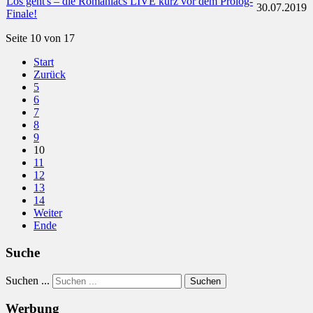
Los geht's – die Romaniacs LIVE kurz vor dem Prolog-
30.07.2019
Finale!
Seite 10 von 17
Start
Zurück
5
6
7
8
9
10
11
12
13
14
Weiter
Ende
Suche
Suchen ...
Suchen
Werbung