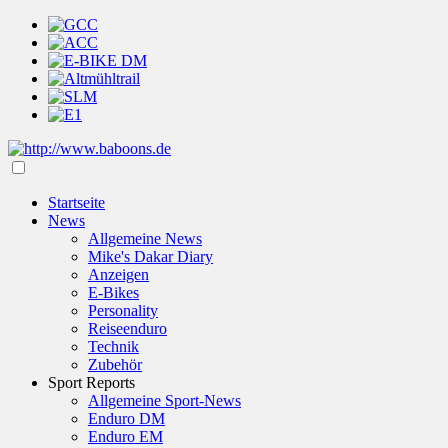
Startseite
News
Allgemeine News
Mike's Dakar Diary
Anzeigen
E-Bikes
Personality
Reiseenduro
Technik
Zubehör
Sport Reports
Allgemeine Sport-News
Enduro DM
Enduro EM