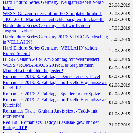
Hard Enduro Series Germany: Neugattersleben Vorab-
23.08.2019
Infos!
WESS: Getzendrodeo auf nur 60 Startplätze limitiert!
22.08.2019
TKO 2019: Manuel Lettenbichler siegt eindrucksvoll!
21.08.2019
Hardenduro Series Germany: Jetzt wird's noch
17.08.2019
anspruchsvoller!
Hardenduro Series Germany 2019: VIDEO-Nachschlag
13.08.2019
in VELLAHN!
Hard Enduro Series Germany: VELLAHN gehört
12.08.2019
Robert Scharl!
HESG Vellahn 2019: Am Sonntag mit Weltmeister!
08.08.2019
WESS / ROMANIACS 2019: Der Sieg ist mein –
04.08.2019
Manuel Lettenbichler begeistert!
Romaniacs 2019: 3. Fahrtag – Deutscher setzt Pace!
03.08.2019
Romaniacs 2019: 3. Fahrtag - inoffizielle Ergebnisse als
02.08.2019
Kurzinfo!
Romaniacs 2019: 2. Fahrtag – Spanier an der Spitze!
02.08.2019
Romaniacs 2019: 2. Fahrtag - inoffizielle Ergebnisse als
01.08.2019
Kurzinfo!
Romaniacs Tag 1: Graham Jarvis siegt - Taddy mit
01.08.2019
Problemen!
Red Bull Romaniacs: Taddy Blazusiak gewinnt den
31.07.2019
Prolog 2019!