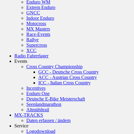
Enduro WM
Extrem Enduro
GNCC
Indoor Enduro
Motocross
MX Masters
Race-Events
Rallye
Supercross
XCC
Radio Fahrerlager
Events
Cross Country Championship
GCC - Deutsche Cross Country
ACC - Austrian Cross Country
ICC - Italian Cross Country
Incentives
Enduro One
Deutsche E-Bike Meisterschaft
Seenlandmarathon
Altmühltrail
MX-TRACKS
Daten erfassen / ändern
Service
Logodownload