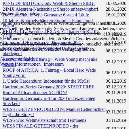
KING OF MOTOS: Cody Webb & Sherco SIEG!
10.02.2020
24MX Alestrem-Nachschlag: Sherco unbezwingbar!
28.01.2020
Wir benutzen Cookies
Die Hardenduro Serie Germany: 6 statt 4 Läufe
16.01.2020
10 Jahre „Knorpelschänken Enduro“: Fahren und
Wir nutzen Cookies auf unserer Website. Einige von ihnen sind
08.01.2020
Feiern!
essenziell für den Betrieb der Seite, während andere uns helfen, diese
RED BULL Override TEXAS: Ein harter 6h Ritt für
Website und die Nutzererfahrung zu verbessern (Tracking Cookies).
17.12.2019
Letti!
Sie können selbst entscheiden, ob Sie die Cookies zulassen möchten.
Gomez und Husqvarna verlängern bis 2021
17.12.2019
Bitte beachten Sie, dass bei einer Ablehnung womöglich nicht mehr
Roof of Afrcia: Wade Young (SHERCO) siegt
alle Funktionalitäten der Seite zur Verfügung stehen.
08.12.2019
überlegen!
Akzeptieren
Ablehnen
Roof of Afrcia: 2. Fahrtag – Wade Young macht alle
07.12.2019
Weitere Informationen
|
Impressum
NASS!
ROOF of AFRICA: 1. Fahrtag – Local Hero Wade
06.12.2019
Young vorn!
1. Uncle Hardenduro: Indonesien für die PROs!
06.12.2019
Hardenduro Series Germany 2020: START FREI!
02.12.2019
Roof of Africa mit neuer ACTION!
29.11.2019
Hardenduro Germany ruft für 2020 mit exzellenten
06.11.2019
Strecken!
WESS / GETZENRODEO 2019: Manuel Lettenbichler
03.11.2019
siegt - die Story!!
WESS wird Weltmeisterschaft (mit Terminen)
01.11.2019
WESS FINALE/GETZENRODEO - der
30.10.2019