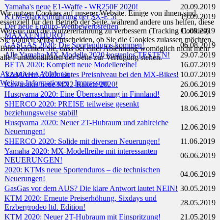
Yamaha's neue E1-Waffe - WR250F 2020!
20.09.2019
Wir nutzen Cookies auf unserer Website. Einige von ihnen sind
KTM-Markteinführung der SX-E 5!
19.09.2019
essenziell für den Betrieb der Seite, während andere uns helfen, diese
Der neue Enduro-Wettbewerbsreifen
Website und die Nutzererfahrung zu verbessern (Tracking Cookies).
11.09.2019
MAXXENDURO!
Sie können selbst entscheiden, ob Sie die Cookies zulassen möchten.
GASGAS 2020: Die Sportenduros kommen!
06.08.2019
Bitte beachten Sie, dass bei einer Ablehnung womöglich nicht mehr
Alle Yamaha MX-Modelle 2020 kostenlos TESTEN!
29.07.2019
alle Funktionalitäten der Seite zur Verfügung stehen.
BETA 2020: Komplett neue Modellereihe!
16.07.2019
Akzeptieren
Ablehnen
YAMAHA 2020: Gutes Preisniveau bei den MX-Bikes!
10.07.2019
Weitere Informationen
|
Impressum
Kawasakis neue MX2-Rakete 2020!
26.06.2019
Husqvarna 2020: Eine Überraschung in Finnland!
20.06.2019
SHERCO 2020: PREISE teilweise gesenkt
18.06.2019
beziehungsweise stabil!
Husqvarna 2020: Neuer 2T-Hubraum und zahlreiche
12.06.2019
Neuerungen!
SHERCO 2020: Solide mit diversen Neuerungen!
11.06.2019
Yamaha 2020: MX-Modellreihe mit interessanten
06.06.2019
NEUERUNGEN!
2020: KTMs neue Sportenduros – die technischen
04.06.2019
Neuerungen!
GasGas vor dem AUS? Die klare Antwort lautet NEIN!
30.05.2019
KTM 2020: Erneute Preiserhöhung, Sixdays und
28.05.2019
Erzbergrodeo ltd. Edition!
KTM 2020: Neuer 2T-Hubraum mit Einspritzung!
21.05.2019