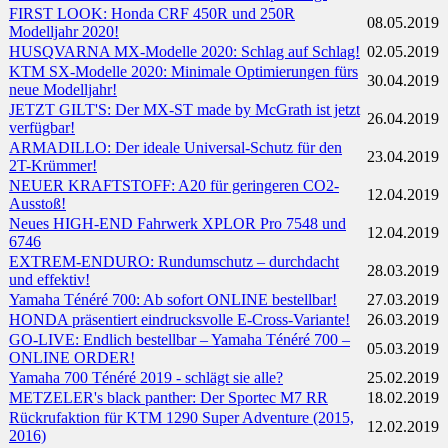
FIRST LOOK: Honda CRF 450R und 250R
08.05.2019
Modelljahr 2020!
HUSQVARNA MX-Modelle 2020: Schlag auf Schlag!
02.05.2019
KTM SX-Modelle 2020: Minimale Optimierungen fürs
30.04.2019
neue Modelljahr!
JETZT GILT'S: Der MX-ST made by McGrath ist jetzt
26.04.2019
verfügbar!
ARMADILLO: Der ideale Universal-Schutz für den
23.04.2019
2T-Krümmer!
NEUER KRAFTSTOFF: A20 für geringeren CO2-
12.04.2019
Ausstoß!
Neues HIGH-END Fahrwerk XPLOR Pro 7548 und
12.04.2019
6746
EXTREM-ENDURO: Rundumschutz – durchdacht
28.03.2019
und effektiv!
Yamaha Ténéré 700: Ab sofort ONLINE bestellbar!
27.03.2019
HONDA präsentiert eindrucksvolle E-Cross-Variante!
26.03.2019
GO-LIVE: Endlich bestellbar – Yamaha Ténéré 700 –
05.03.2019
ONLINE ORDER!
Yamaha 700 Ténéré 2019 - schlägt sie alle?
25.02.2019
METZELER's black panther: Der Sportec M7 RR
18.02.2019
Rückrufaktion für KTM 1290 Super Adventure (2015,
12.02.2019
2016)