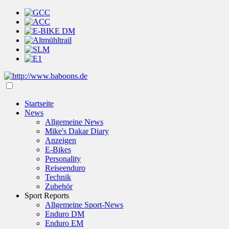
Startseite
News
Allgemeine News
Mike's Dakar Diary
Anzeigen
E-Bikes
Personality
Reiseenduro
Technik
Zubehör
Sport Reports
Allgemeine Sport-News
Enduro DM
Enduro EM