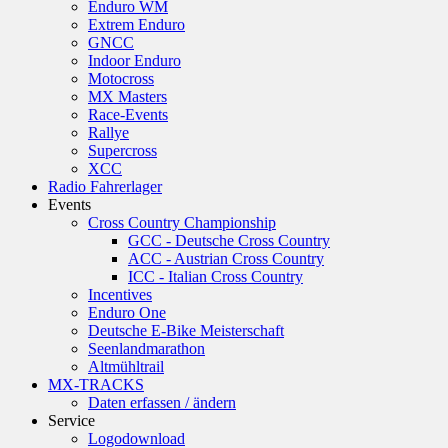
Enduro WM
Extrem Enduro
GNCC
Indoor Enduro
Motocross
MX Masters
Race-Events
Rallye
Supercross
XCC
Radio Fahrerlager
Events
Cross Country Championship
GCC - Deutsche Cross Country
ACC - Austrian Cross Country
ICC - Italian Cross Country
Incentives
Enduro One
Deutsche E-Bike Meisterschaft
Seenlandmarathon
Altmühltrail
MX-TRACKS
Daten erfassen / ändern
Service
Logodownload