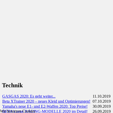
Technik
GASGAS 2020: Es geht weiter...
11.10.2019
Beta XTrainer 2020 – neues Kleid und Optimierungen!
07.10.2019
Yamaha's neue E1- und E2-Waffen 2020: Top Preise!
30.09.2019
Wir benutzen Cookies
BETA's neue RACING-MODELLE 2020 im Detail!
26.09.2019