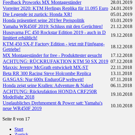
Feedback Proworks MX Montageständer
28.01.2019
Vorreiter 2020: KTM Herlings Replika für 11.095 Euro
24.01.2019
Die Legende ist zurück: Honda XR!
05.01.2019
Honda präsentiert seine 2019er Preispolitik
03.01.2019
Yamaha WR450F 2019: Schluss mit den Gerüchten!
21.12.2018
Husqvarna FC 450 Rockstar Edition 2019 - auch in D
19.12.2018
limitiert erhältlich!
KTM 450 SX-F Factory Edition - jetzt mit Fünfgang-
18.12.2018
Getriebe!
MX Montageständer for free - Produkttester gesucht
17.12.2018
ACHTUNG: RÜCKRUFAKTION KTM 50 SX 2019
07.12.2018
Maxxis: Jeremy McGrath entwickelt MX-ST
22.11.2018
Beta RR 300 Racing Steve Holcombe Replica
13.11.2018
GASGAS: Nur 600x EnduroGP weltweit!
07.11.2018
Honda zeigt seine Krallen: Adventure & Naked
06.11.2018
ACHTUNG: Rückrufaktion HONDA CRF250R
19.10.2018
Modelljahr 2018
Unglaubliches Drehmoment & Power satt: Yamaha's
10.10.2018
neue WR450F 2019
Seite 8 von 17
Start
Zurück