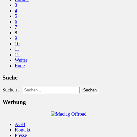
3
4
5
6
7
8
9
10
11
12
Weiter
Ende
Suche
Suchen ...
Suchen
Werbung
AGB
Kontakt
Presse