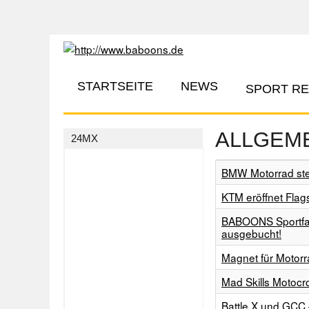
STARTSEITE
NEWS
SPORT R
ALLGEM
24MX
BMW Motorrad ste
KTM eröffnet Flag
BABOONS Sportfahr
ausgebucht!
Magnet für Motorr
Mad Skills Motocr
Battle X und GCC