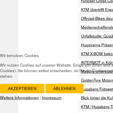
Furioser Cross Co
KTM übertrifft Er
Offroad-Bikes deu
Medienschaffende 
Unfallstudie: Qua
Husqvarna Präsent
KTM X-BOW beko
Wir benutzen Cookies
INTERMOT in Köl
Wir nutzen Cookies auf unserer Website. Einige von ihnen sind e
Cookies). Sie können selbst entscheiden, ob Sie die Cookies zul
Magura unterstüt
stehen.
GoldenTyre Motor
Husaberg Fotowe
AKZEPTIEREN
ABLEHNEN
Weitere Informationen
|
Impressum
Blick hinter die 
KTM / Husaberg T