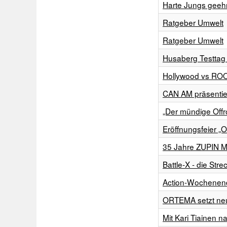
Harte Jungs geehr
Ratgeber Umwelt
Ratgeber Umwelt
Husaberg Testtag
Hollywood vs RO
CAN AM präsentie
„Der mündige Offro
Eröffnungsfeier „
35 Jahre ZUPIN M
Battle-X - die Stre
Action-Wochenend
ORTEMA setzt neu
Mit Kari Tiainen n