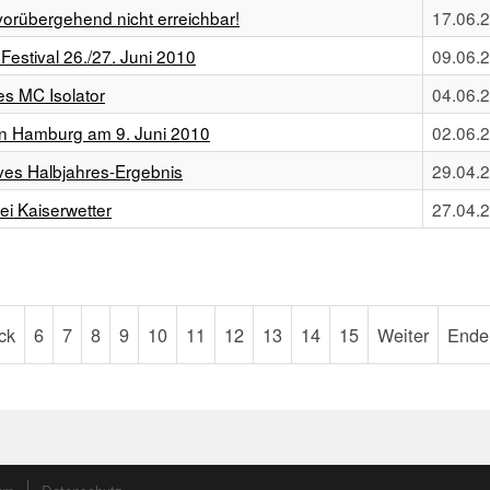
übergehend nicht erreichbar!
17.06.
estival 26./27. Juni 2010
09.06.
es MC Isolator
04.06.
in Hamburg am 9. Juni 2010
02.06.
ves Halbjahres-Ergebnis
29.04.
i Kaiserwetter
27.04.
ck
6
7
8
9
10
11
12
13
14
15
Weiter
Ende