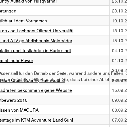
untry Auftakt von Husqvarna!
25.10.
wartungen
23.10.
tlich auf dem Vormarsch
19.10.
an Joe Lechners Offroad-Universität
18.10.
d und ATV gefährlicher als Motorräder
15.10.
ation und Testfahrten in Rudolstadt
04.10.
mmt mehr Power
01.10.
n
30.09.
ssenziell für den Betrieb der Seite, während andere uns helfen,
assen möchten. Bitte beachten Sie, dass bei einer Ablehnung wom
zt den Cross Country Nachwuchs!
28.09.
radreifen bekommen eigene Website
15.09.
ttbewerb 2010
09.09.
Kulissen von MAGURA
08.09.
esttage im KTM Adventure Land Suhl
07.09.