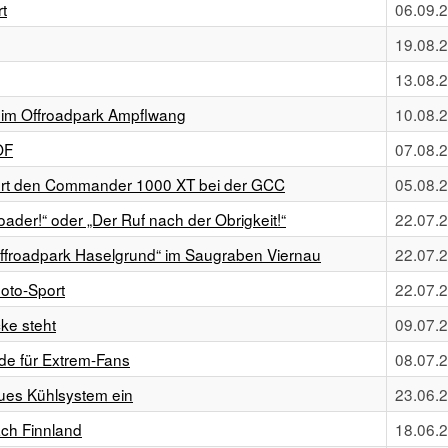
t
06.09.
19.08.
13.08.
 im Offroadpark Ampflwang
10.08.
OF
07.08.
rt den Commander 1000 XT bei der GCC
05.08.
ader!“ oder „Der Ruf nach der Obrigkeit!“
22.07.
Offroadpark Haselgrund“ im Saugraben Viernau
22.07.
oto-Sport
22.07.
cke steht
09.07.
e für Extrem-Fans
08.07.
es Kühlsystem ein
23.06.
ach Finnland
18.06.