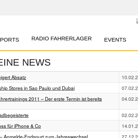
RADIO FAHRERLAGER
EPORTS
EVENTS
EINE NEWS
igert Absatz
10.02.
ship Stores in Sao Paulo und Dubai
07.02.
ertrainings 2011 – Der erste Termin ist bereits
04.02.
adbegeisterte
02.02.
oss für iPhone & Co
14.01.
 – Anmelde-Endspurt zum Jahreswechsel
27.12.