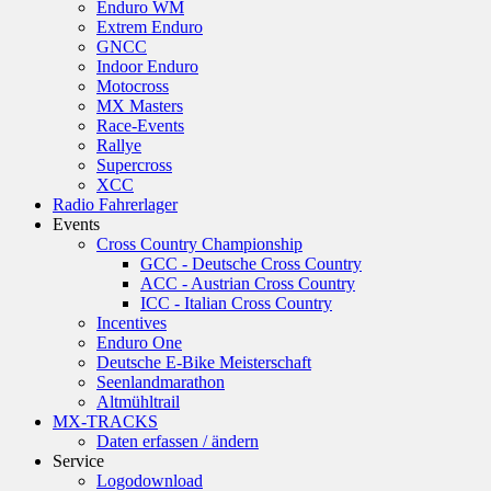
Enduro WM
Extrem Enduro
GNCC
Indoor Enduro
Motocross
MX Masters
Race-Events
Rallye
Supercross
XCC
Radio Fahrerlager
Events
Cross Country Championship
GCC - Deutsche Cross Country
ACC - Austrian Cross Country
ICC - Italian Cross Country
Incentives
Enduro One
Deutsche E-Bike Meisterschaft
Seenlandmarathon
Altmühltrail
MX-TRACKS
Daten erfassen / ändern
Service
Logodownload