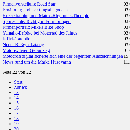
Firmenvorstellung Road Star
03.
Ernährung und Leistungsdiagnostik
03.
Kreiseltraining und Matrix-Rhythmus-Therapie
03.
Sportschule: Richtig in Form bringen
03.
Firmenportrait: Mike's Bike Shop
03.
Yamaha-Erfolge bei Motorrad des Jahres
03.
KTM-Garantie
03.
Neuer Bußgeldkatalog
03.
Motorex feiert Geburtstag
01.
Motocrossdigital sicherte sich eine der begehrten Auszeichnungen
15.
News rund um die Marke Husqvarna
11.
Seite 22 von 22
Start
Zurück
13
14
15
16
17
18
19
20