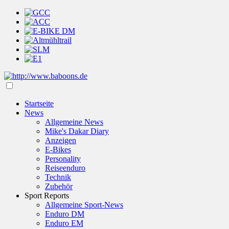
Startseite
News
Allgemeine News
Mike's Dakar Diary
Anzeigen
E-Bikes
Personality
Reiseenduro
Technik
Zubehör
Sport Reports
Allgemeine Sport-News
Enduro DM
Enduro EM