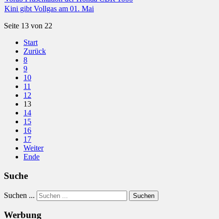
Kini gibt Vollgas am 01. Mai
Seite 13 von 22
Start
Zurück
8
9
10
11
12
13
14
15
16
17
Weiter
Ende
Suche
Suchen ...
Suchen
Werbung