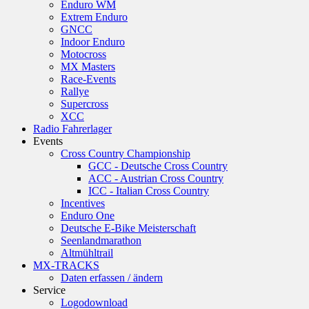
Enduro WM
Extrem Enduro
GNCC
Indoor Enduro
Motocross
MX Masters
Race-Events
Rallye
Supercross
XCC
Radio Fahrerlager
Events
Cross Country Championship
GCC - Deutsche Cross Country
ACC - Austrian Cross Country
ICC - Italian Cross Country
Incentives
Enduro One
Deutsche E-Bike Meisterschaft
Seenlandmarathon
Altmühltrail
MX-TRACKS
Daten erfassen / ändern
Service
Logodownload