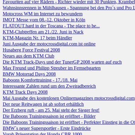
Favouriten auf vier Rädern - Richter wieder mit 30 Punkten, Krambe
Wahnsinnsrennen in Mühlhausen - Spannung bei den Pro´s und Pro L
Motocross WM im Internet zu bewundern
IMOT Messe vom 08.-12. Oktober in Köln
FLATOUT.hard in der Toscana - The place to be...
KTM-Clubtreffen am 21./22. Juni in Nack
KTM-Magazin Nr. 17 beim Händler
Juni Ausgabe der motocrossdigital.com ist online
Husaberg Force Festival 2008
Neues aus dem KTM Club
Die KTM Track-Days und der TunerGP 2008 warten auf euch
Max Freund und Philipp Streuber im Fernsehgarten
BMW Motorrad Days 2008
Baboons Komforttraining - 17./18. Mai
Interessante Zahlen rund um den Zweiradbereich
KTM Track Days 2008
Mai Ausgabe des kostenlosen Onlinemagazines motocrossdigital.com
Der neue Reitwagen ist ab sofort erhältlich
Der Erzberg ruft - am 25. Mai steht der Sieger fest!
Die Baboons Trainingssaison ist eröffnet - Bilder
Die Baboons Trainingssaison ist eröffnet - Perfekter Einstieg in die O
BMW´s neuer Supersportler - Erste Eindrücke
Vorab Präsentation der Honda CBR 1000