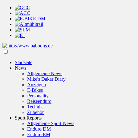
Startseite
News
Allgemeine News
Mike's Dakar Diary
Anzeigen
E-Bikes
Personality
Reiseenduro
Technik
Zubehör
Sport Reports
Allgemeine Sport-News
Enduro DM
Enduro EM