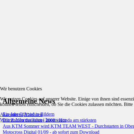
Wir benutzen Cookies
Wir nutzen Cookies auf unserer Website. Einige von ihnen sind essenzi
Allgemeine News
können selbst entscheiden, ob Sie die Cookies zulassen möchten. Bitte
Ein Jahr Offroad in Bildern
Akzeptieren
Ablehnen
Weitere Informationen
|
Impressum
Die Zahlen des Jahres 2008 - Honda am stärksten
Aus KTM Sommer wird KTM TEAM WEST - Durchstarten in Ober
Motocross Digital 01/09 - ab sofort zum Download