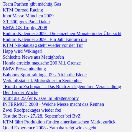
Team Parthen gibt mächtig Gas
KTM Onroad Racing
Imot Messe München 2009
XT 500 goes Paris Dakar
BMW GS Trophy 2008
Enduro-Kalender 2009 - Die einzelnen Monate in der Übersicht
Enduro-Kalender 2009 - Ein Jahr Enduro pur
KTM Nikolaustag steht wieder vor der Tür
Happ wird Wikinger!
Schlechte News aus Mattighofen
Honda erreicht magische 200 Mil. Grenze
BMW Pressemitteilung
Baboons Sporttrainings ´09 - Ab in die Biene
Verkaufsstatistik Motorräder im September
"Rund um Zschopau" - Das Buch zur legendären Veranstaltung
Der Tip der Woche
Stirbt die 250´er Klasse im Straßensport?
INTERMOT 2008 - Welche Messe macht das Rennen
Zwei Roofpackages wieder frei
Test the Best - 27./28. September bei BvZ
KTM fährt Produktion für den amerikanischen Markt zurück
Quad Experience 2008 - Yamaha zeigt wie es geht