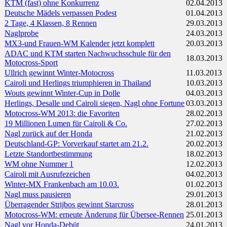
KTM (fast) ohne Konkurrenz
02.04.2013
Deutsche Mädels verpassen Podest
01.04.2013
2 Tage, 4 Klassen, 8 Rennen
29.03.2013
Naglprobe
24.03.2013
MX3-und Frauen-WM Kalender jetzt komplett
20.03.2013
ADAC und KTM starten Nachwuchsschule für den
18.03.2013
Motocross-Sport
Ullrich gewinnt Winter-Motocross
11.03.2013
Cairoli und Herlings triumphieren in Thailand
10.03.2013
Wouts gewinnt Winter-Cup in Dolle
04.03.2013
Herlings, Desalle und Cairoli siegen, Nagl ohne Fortune
03.03.2013
Motocross-WM 2013: die Favoriten
28.02.2013
19 Millionen Lumen für Cairoli & Co.
27.02.2013
Nagl zurück auf der Honda
21.02.2013
Deutschland-GP: Vorverkauf startet am 21.2.
20.02.2013
Letzte Standortbestimmung
18.02.2013
WM ohne Nummer 1
12.02.2013
Cairoli mit Ausrufezeichen
04.02.2013
Winter-MX Frankenbach am 10.03.
01.02.2013
Nagl muss pausieren
29.01.2013
Überragender Strijbos gewinnt Starcross
28.01.2013
Motocross-WM: erneute Änderung für Übersee-Rennen
25.01.2013
Nagl vor Honda-Debüt
24.01.2013