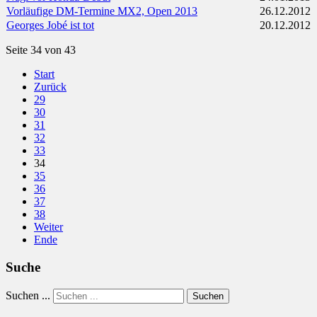
Vorläufige DM-Termine MX2, Open 2013
26.12.2012
Georges Jobé ist tot
20.12.2012
Seite 34 von 43
Start
Zurück
29
30
31
32
33
34
35
36
37
38
Weiter
Ende
Suche
Suchen ...
Suchen