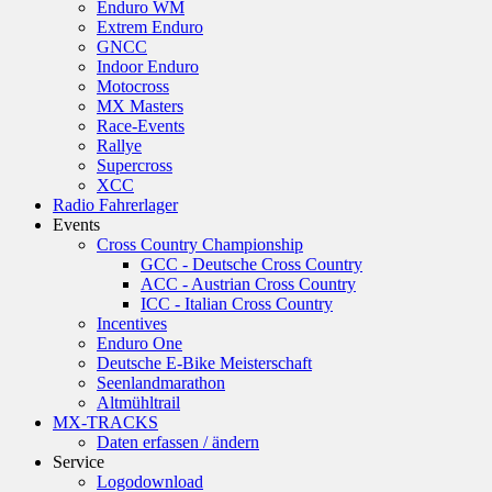
Enduro WM
Extrem Enduro
GNCC
Indoor Enduro
Motocross
MX Masters
Race-Events
Rallye
Supercross
XCC
Radio Fahrerlager
Events
Cross Country Championship
GCC - Deutsche Cross Country
ACC - Austrian Cross Country
ICC - Italian Cross Country
Incentives
Enduro One
Deutsche E-Bike Meisterschaft
Seenlandmarathon
Altmühltrail
MX-TRACKS
Daten erfassen / ändern
Service
Logodownload