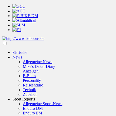
Startseite
News
Allgemeine News
Mike's Dakar Diary
Anzeigen
E-Bikes
Personality
Reiseenduro
Technik
Zubehör
Sport Reports
Allgemeine Sport-News
Enduro DM
Enduro EM