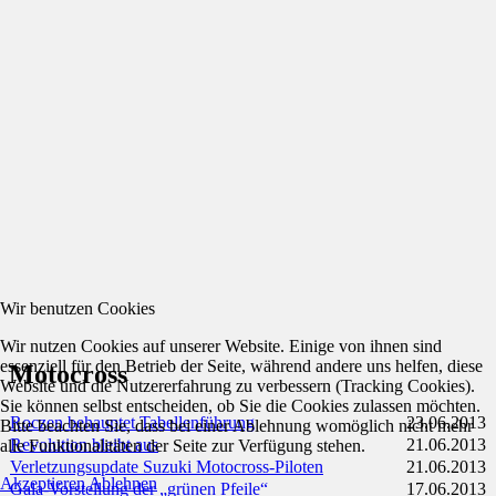
Wir benutzen Cookies
Wir nutzen Cookies auf unserer Website. Einige von ihnen sind
essenziell für den Betrieb der Seite, während andere uns helfen, diese
Motocross
Website und die Nutzererfahrung zu verbessern (Tracking Cookies).
Sie können selbst entscheiden, ob Sie die Cookies zulassen möchten.
Roczen behauptet Tabellenführung
23.06.2013
Bitte beachten Sie, dass bei einer Ablehnung womöglich nicht mehr
Revolution bleibt aus
21.06.2013
alle Funktionalitäten der Seite zur Verfügung stehen.
Verletzungsupdate Suzuki Motocross-Piloten
21.06.2013
Akzeptieren
Ablehnen
Gala-Vorstellung der „grünen Pfeile“
17.06.2013