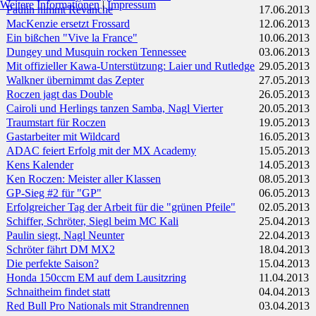
Weitere Informationen
|
Impressum
Paulin nimmt Revanche
17.06.2013
MacKenzie ersetzt Frossard
12.06.2013
Ein bißchen "Vive la France"
10.06.2013
Dungey und Musquin rocken Tennessee
03.06.2013
Mit offizieller Kawa-Unterstützung: Laier und Rutledge
29.05.2013
Walkner übernimmt das Zepter
27.05.2013
Roczen jagt das Double
26.05.2013
Cairoli und Herlings tanzen Samba, Nagl Vierter
20.05.2013
Traumstart für Roczen
19.05.2013
Gastarbeiter mit Wildcard
16.05.2013
ADAC feiert Erfolg mit der MX Academy
15.05.2013
Kens Kalender
14.05.2013
Ken Roczen: Meister aller Klassen
08.05.2013
GP-Sieg #2 für "GP"
06.05.2013
Erfolgreicher Tag der Arbeit für die "grünen Pfeile"
02.05.2013
Schiffer, Schröter, Siegl beim MC Kali
25.04.2013
Paulin siegt, Nagl Neunter
22.04.2013
Schröter fährt DM MX2
18.04.2013
Die perfekte Saison?
15.04.2013
Honda 150ccm EM auf dem Lausitzring
11.04.2013
Schnaitheim findet statt
04.04.2013
Red Bull Pro Nationals mit Strandrennen
03.04.2013