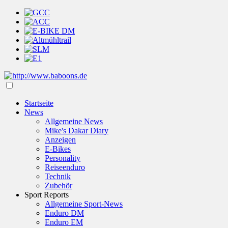
Startseite
News
Allgemeine News
Mike's Dakar Diary
Anzeigen
E-Bikes
Personality
Reiseenduro
Technik
Zubehör
Sport Reports
Allgemeine Sport-News
Enduro DM
Enduro EM