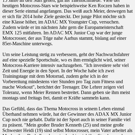
15 Jahre an den Start gehen, gilt als Talentschmiede. Viele der
heutigen Motocross-Stars wie beispielsweise Ken Roczen haben in
dieser Serie einmal angefangen. Das weiß auch Meier, deswegen hat
er sich für 2014 hohe Ziele gesteckt. Der junge Pilot möchte sich
eine Klasse höher, im ADAC MX Youngster Cup, versuchen.
Zudem würde er im nächsten Jahr gern die Europameisterschaft
EMX 125 mitfahren. Im ADAC MX Junior Cup war der junge
Motocrosser, der aus Trige nahe Aarhus stammt, bislang auf einer
85er-Maschine unterwegs.
Um seine Leistung stetig zu verbessern, geht der Nachwuchsfahrer
auf eine spezielle Sportschule, wo es ihm ermöglicht wird, seiner
Motocross-Karriere intensiv nachzugehen. "Ich investiere sehr viel
Zeit und Energie in den Sport. In der Woche habe ich zwei
Trainingstage mit dem Motorrad, zudem gehe ich in der
Vorbereitung mindestens vier Stunden pro Tag zum Fitness und
mache Workout", berichtet der Teenager. Die Lehrer zeigen viel
Toleranz, wenn Meier Rennen bestreitet. Dann geben sie ihm meist
montags und freitags frei, damit er Kräfte sammeln kann.
Das Gefühl, dass das Thema Motocross in seinem Leben einmal
Überhand nehmen würde, hat der Gewinner des ADAX MX Junior
Cup noch nie gehabt. Dafür ist der Sport auch in seiner Familie viel
zu präsent. "Mein großer Bruder Kenneth (25) und meine große
Schwester Heidi (19) sind selbst Motocrosser, mein Vater arbeitet als