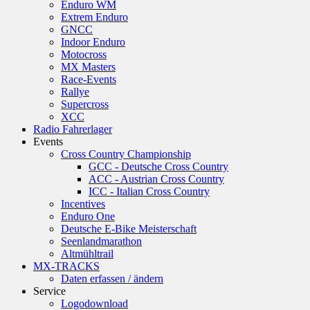
Enduro WM
Extrem Enduro
GNCC
Indoor Enduro
Motocross
MX Masters
Race-Events
Rallye
Supercross
XCC
Radio Fahrerlager
Events
Cross Country Championship
GCC - Deutsche Cross Country
ACC - Austrian Cross Country
ICC - Italian Cross Country
Incentives
Enduro One
Deutsche E-Bike Meisterschaft
Seenlandmarathon
Altmühltrail
MX-TRACKS
Daten erfassen / ändern
Service
Logodownload