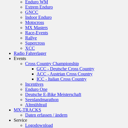
Enduro WM
Extrem Enduro
GNCC
Indoor Enduro
Motocross
MX Masters
Race-Events
Rallye
Supercross
XCC
Radio Fahrerlager
Events
Cross Country Championship
GCC - Deutsche Cross Country
ACC - Austrian Cross Country
ICC - Italian Cross Country
Incentives
Enduro One
Deutsche E-Bike Meisterschaft
Seenlandmarathon
Altmühltrail
MX-TRACKS
Daten erfassen / ändern
Service
Logodownload