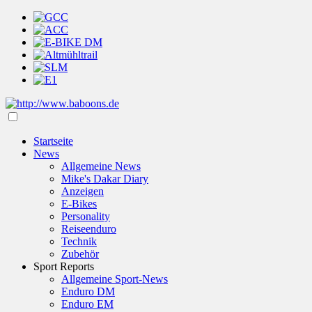
Startseite
News
Allgemeine News
Mike's Dakar Diary
Anzeigen
E-Bikes
Personality
Reiseenduro
Technik
Zubehör
Sport Reports
Allgemeine Sport-News
Enduro DM
Enduro EM