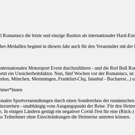
l Romaniacs die letzte und einzige Bastion als internationaler Hard-E
er-Medaillen beginnt in diesem Jahr auch für den Veranstalter mit der
n internationalen Motorsport Event durchzuführen - und die Red Bull 
 zuletzt ein Unsicherheitsfaktor. Nun, fünf Wochen vor der Romaniacs, 
don, München, Memmingen, Frankfurt-Cluj, Istanbul - Bucharest...) un
nehmer*Innen
ionalen Sportveranstaltungen durch einen Sondererlass der rumänischen 
inzureisen - unabhängig vom Ausgangspunkt der Reise. Für den Heimw
ch. In einigen Ländern genügt ein negativer Covid-Test für eine (Rück
dass Teilnehmer ohne Einschränkungen die Heimreise antreten können.