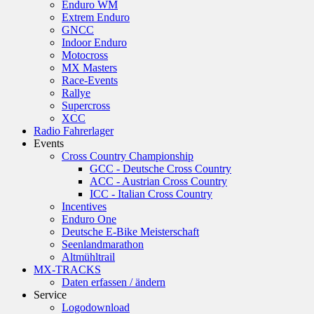
Enduro WM
Extrem Enduro
GNCC
Indoor Enduro
Motocross
MX Masters
Race-Events
Rallye
Supercross
XCC
Radio Fahrerlager
Events
Cross Country Championship
GCC - Deutsche Cross Country
ACC - Austrian Cross Country
ICC - Italian Cross Country
Incentives
Enduro One
Deutsche E-Bike Meisterschaft
Seenlandmarathon
Altmühltrail
MX-TRACKS
Daten erfassen / ändern
Service
Logodownload