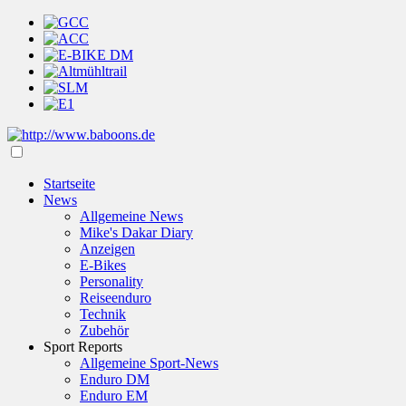
Startseite
News
Allgemeine News
Mike's Dakar Diary
Anzeigen
E-Bikes
Personality
Reiseenduro
Technik
Zubehör
Sport Reports
Allgemeine Sport-News
Enduro DM
Enduro EM