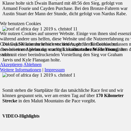
Klasse holte sich Dwain Barnard mit 48:56 den Sieg, gefolgt von
Armand Fourie und Cayden Purchase. Bei den Bronze-Fahrern war
Austin Stuart der Mann der Stunde, dicht gefolgt von Nardus Rabe.
Wir benutzen Cookies
Wir nutzen Cookies auf unserer Website. Einige von ihnen sind essenzie
während andere uns helfen, diese Website und die Nutzererfahrung zu 
Cookies). Sie können selbst entscheiden, ob Sie die Cookies zulassen 
Die Gold-Klasse durfte sich vor den Augen der Einheimischen
dass bei einer Ablehnung womöglich nicht mehr alle Funktionalitäten 
beweisen und genau das machte
Lokalmatador Wade Young
, der
stehen.
sich mit einer beeindruckenden Vorstellung den Sieg vor Graham
Jarvis und Kyle Flanagan holte.
Akzeptieren
Ablehnen
Weitere Informationen
|
Impressum
Somit stehen die Startplätze für das tatsächliche Race fest und wir
können gespannt sein, wer am ersten Tag auf über
170 Kilometer
Strecke
in den Maluti Mountains die Pace vorgibt.
VIDEO-Highlights