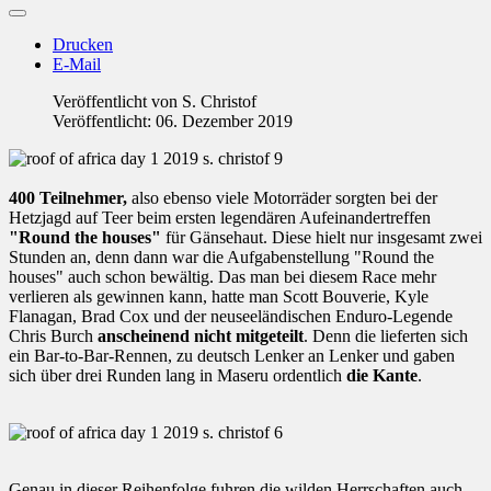
Drucken
E-Mail
Veröffentlicht von
S. Christof
Veröffentlicht: 06. Dezember 2019
400 Teilnehmer,
also ebenso viele Motorräder sorgten bei der
Hetzjagd auf Teer beim ersten legendären Aufeinandertreffen
"Round the houses"
für Gänsehaut. Diese hielt nur insgesamt zwei
Stunden an, denn dann war die Aufgabenstellung "Round the
houses" auch schon bewältig. Das man bei diesem Race mehr
verlieren als gewinnen kann, hatte man Scott Bouverie, Kyle
Flanagan, Brad Cox und der neuseeländischen Enduro-Legende
Chris Burch
anscheinend nicht mitgeteilt
. Denn die lieferten sich
ein Bar-to-Bar-Rennen, zu deutsch Lenker an Lenker und gaben
sich über drei Runden lang in Maseru ordentlich
die Kante
.
Genau in dieser Reihenfolge fuhren die wilden Herrschaften auch