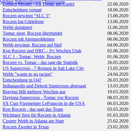
Weitere Informationen
|
Impressum
Endlich Meister - Eli Tomac am Gipfel
22.06.2020
Entscheidung vertagt
18.06.2020
Roczen gewinnt "SLC 5"
15.06.2020
Roczen hat Gürtelrose
13.06.2020
Webb dominiert
11.06.2020
Tomac siegt, Roczen überrundet
08.06.2020
Roczen mit Atemproblemen
06.06.2020
Webb gewinnt, Roczen auf fünf
04.06.2020
Ken Roczen und HRC - 3½ Wochen Utah
02.06.2020
SLC 1 - Tomac, Webb, Roczen
01.06.2020
Roczen vs. Tomac - das sagt die Statistik
26.05.2020
US Supercross - 7 Rennen in Salt Lake City
15.05.2020
Webb "wants to go racing"
24.04.2020
Entscheidung in Q4?
26.03.2020
Indianapolis und Detroit Supercross abgesagt
13.03.2020
Brayton fällt mehrere Wochen aus
10.03.2020
Daytona Supercross - Tomac vor Roczen
08.03.2020
SX Cup-Vizemeister LeFrancois in die USA
06.03.2020
Ken Roczen - das sagt das Team
03.03.2020
Wichtiger Sieg für Roczen in Atlanta
01.03.2020
Cooper Webb in Atlanta am Start
25.02.2020
Roczen Zweiter in Texas
23.02.2020