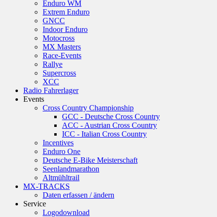
Enduro WM
Extrem Enduro
GNCC
Indoor Enduro
Motocross
MX Masters
Race-Events
Rallye
Supercross
XCC
Radio Fahrerlager
Events
Cross Country Championship
GCC - Deutsche Cross Country
ACC - Austrian Cross Country
ICC - Italian Cross Country
Incentives
Enduro One
Deutsche E-Bike Meisterschaft
Seenlandmarathon
Altmühltrail
MX-TRACKS
Daten erfassen / ändern
Service
Logodownload