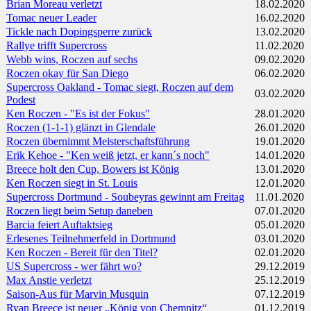
Brian Moreau verletzt
18.02.2020
Tomac neuer Leader
16.02.2020
Tickle nach Dopingsperre zurück
13.02.2020
Rallye trifft Supercross
11.02.2020
Webb wins, Roczen auf sechs
09.02.2020
Roczen okay für San Diego
06.02.2020
Supercross Oakland - Tomac siegt, Roczen auf dem
03.02.2020
Podest
Ken Roczen - "Es ist der Fokus"
28.01.2020
Roczen (1-1-1) glänzt in Glendale
26.01.2020
Roczen übernimmt Meisterschaftsführung
19.01.2020
Erik Kehoe - "Ken weiß jetzt, er kann´s noch"
14.01.2020
Breece holt den Cup, Bowers ist König
13.01.2020
Ken Roczen siegt in St. Louis
12.01.2020
Supercross Dortmund - Soubeyras gewinnt am Freitag
11.01.2020
Roczen liegt beim Setup daneben
07.01.2020
Barcia feiert Auftaktsieg
05.01.2020
Erlesenes Teilnehmerfeld in Dortmund
03.01.2020
Ken Roczen - Bereit für den Titel?
02.01.2020
US Supercross - wer fährt wo?
29.12.2019
Max Anstie verletzt
25.12.2019
Saison-Aus für Marvin Musquin
07.12.2019
Ryan Breece ist neuer „König von Chemnitz“
01.12.2019