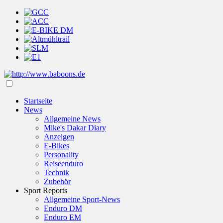
Startseite
News
Allgemeine News
Mike's Dakar Diary
Anzeigen
E-Bikes
Personality
Reiseenduro
Technik
Zubehör
Sport Reports
Allgemeine Sport-News
Enduro DM
Enduro EM