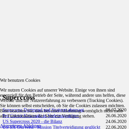
Wir benutzen Cookies
Wir nutzen Cookies auf unserer Website. Einige von ihnen sind
essenziell für den Betrieb der Seite, während andere uns helfen, diese
Supercross
Website und die Nutzererfahrung zu verbessern (Tracking Cookies).
Sie können selbst entscheiden, ob Sie die Cookies zulassen möchten.
Supercross Dortmund und Stuttgart abgesagt
06.07.2020
Bitte beachten Sie, dass bei einer Ablehnung womöglich nicht mehr
Pro Circuit Kawasaki in Verletzungsnöten
26.06.2020
alle Funktionalitäten der Seite zur Verfügung stehen.
US Supercross 2020 - die Bilanz
24.06.2020
Akzeptieren
Ablehnen
US SX Ost/West - Mission Titelverteidigung geglückt
22.06.2020