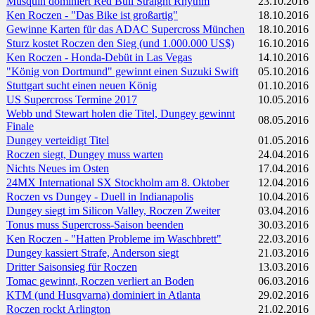
Musquin dominiert Red Bull Straight Rhythm
23.10.2016
Ken Roczen - "Das Bike ist großartig"
18.10.2016
Gewinne Karten für das ADAC Supercross München
18.10.2016
Sturz kostet Roczen den Sieg (und 1.000.000 US$)
16.10.2016
Ken Roczen - Honda-Debüt in Las Vegas
14.10.2016
"König von Dortmund" gewinnt einen Suzuki Swift
05.10.2016
Stuttgart sucht einen neuen König
01.10.2016
US Supercross Termine 2017
10.05.2016
Webb und Stewart holen die Titel, Dungey gewinnt
08.05.2016
Finale
Dungey verteidigt Titel
01.05.2016
Roczen siegt, Dungey muss warten
24.04.2016
Nichts Neues im Osten
17.04.2016
24MX International SX Stockholm am 8. Oktober
12.04.2016
Roczen vs Dungey - Duell in Indianapolis
10.04.2016
Dungey siegt im Silicon Valley, Roczen Zweiter
03.04.2016
Tonus muss Supercross-Saison beenden
30.03.2016
Ken Roczen - "Hatten Probleme im Waschbrett"
22.03.2016
Dungey kassiert Strafe, Anderson siegt
21.03.2016
Dritter Saisonsieg für Roczen
13.03.2016
Tomac gewinnt, Roczen verliert an Boden
06.03.2016
KTM (und Husqvarna) dominiert in Atlanta
29.02.2016
Roczen rockt Arlington
21.02.2016