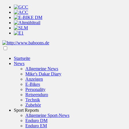
Startseite
News
Allgemeine News
Mike's Dakar Diary
Anzeigen
E-Bikes
Personality
Reiseenduro
Technik
Zubehör
Sport Reports
Allgemeine Sport-News
Enduro DM
Enduro EM