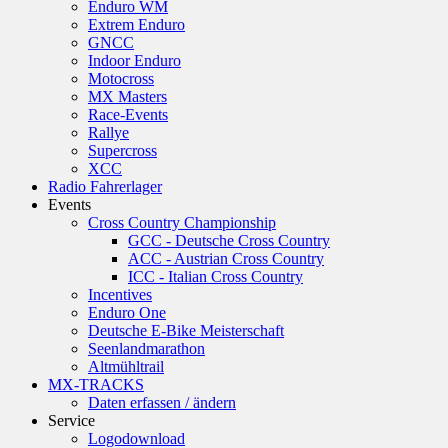
Enduro WM
Extrem Enduro
GNCC
Indoor Enduro
Motocross
MX Masters
Race-Events
Rallye
Supercross
XCC
Radio Fahrerlager
Events
Cross Country Championship
GCC - Deutsche Cross Country
ACC - Austrian Cross Country
ICC - Italian Cross Country
Incentives
Enduro One
Deutsche E-Bike Meisterschaft
Seenlandmarathon
Altmühltrail
MX-TRACKS
Daten erfassen / ändern
Service
Logodownload