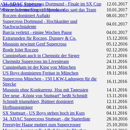
34. ADAC Supercross Dortmund - Finale im SX Cup
12.01.2017
Akzeptieren
Ablehnen
Weitere Informationen
|
Impressum
Roczens erster Sieg mit Honda - das sagt das Team
10.01.2017
Roczen dominiert Auftakt
08.01.2017
Supercross Dortmund - Hochkaräter und
04.01.2017
Nachwuchstalente
Barcia verletzt - einige Wochen Pause
04.01.2017
Extrarunden für Roczen, Dungey & Co.
15.12.2016
Musquin gewinnt Genf Supercross
05.12.2016
Bogle folgt Roczen
02.12.2016
Cunningham auch in Chemnitz der Sieger
27.11.2016
Chemnitz Supercross im Livestream
24.11.2016
Cunningham ist der King von München
20.11.2016
US Boys dominieren Freitag in München
19.11.2016
Supercross München - 150 LKW-Ladungen für die
16.11.2016
Strecke
Musquin ohne Konkurrenz, Hsu mit Tagessieg
14.11.2016
Der neue „König von Stuttgart“ heißt Schmidt
13.11.2016
Schmidt triumphiert, Büttner dominiert
12.11.2016
Hoffnungsträger
08.11.2016
SX Stuttgart - US Boys stehen hoch im Kurs
04.11.2016
34. ADAC Supercross Stuttgart - die Starterliste
28.10.2016
Freestyler Haase mutiert zum Supercrosser
25.10.2016