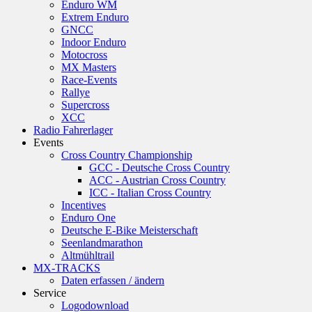
Enduro WM
Extrem Enduro
GNCC
Indoor Enduro
Motocross
MX Masters
Race-Events
Rallye
Supercross
XCC
Radio Fahrerlager
Events
Cross Country Championship
GCC - Deutsche Cross Country
ACC - Austrian Cross Country
ICC - Italian Cross Country
Incentives
Enduro One
Deutsche E-Bike Meisterschaft
Seenlandmarathon
Altmühltrail
MX-TRACKS
Daten erfassen / ändern
Service
Logodownload