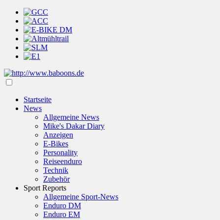
Startseite
News
Allgemeine News
Mike's Dakar Diary
Anzeigen
E-Bikes
Personality
Reiseenduro
Technik
Zubehör
Sport Reports
Allgemeine Sport-News
Enduro DM
Enduro EM