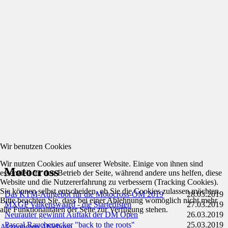
Wir benutzen Cookies
Wir nutzen Cookies auf unserer Website. Einige von ihnen sind
Motocross
essenziell für den Betrieb der Seite, während andere uns helfen, diese
Website und die Nutzererfahrung zu verbessern (Tracking Cookies).
Sie können selbst entscheiden, ob Sie die Cookies zulassen möchten.
Das KTM-Aufgebot für die Motocross-ÖM 2019
28.03.2019
Bitte beachten Sie, dass bei einer Ablehnung womöglich nicht mehr
MXGP Valkenswaard - die Starterlisten
27.03.2019
alle Funktionalitäten der Seite zur Verfügung stehen.
Neurauter gewinnt Auftakt der DM Open
26.03.2019
Pascal Rauchenecker "back to the roots"
25.03.2019
Akzeptieren
Ablehnen