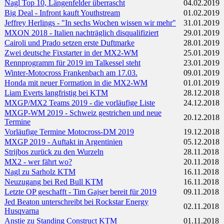
Nagl Top 10, Längenfelder überrascht
04.02.2019
Big Deal - Infront kauft Youthstream
01.02.2019
Jeffrey Herlings - "In sechs Wochen wissen wir mehr"
31.01.2019
MXON 2018 - Italien nachträglich disqualifiziert
29.01.2019
Cairoli und Prado setzen erste Duftmarke
28.01.2019
Zwei deutsche Fixstarter in der MX2-WM
25.01.2019
Rennprogramm für 2019 im Talkessel steht
23.01.2019
Winter-Motocross Frankenbach am 17.03.
09.01.2019
Honda mit neuer Formation in die MX2-WM
01.01.2019
Liam Everts langfristig bei KTM
28.12.2018
MXGP/MX2 Teams 2019 - die vorläufige Liste
24.12.2018
MXGP-WM 2019 - Schweiz gestrichen und neue
20.12.2018
Termine
Vorläufige Termine Motocross-DM 2019
19.12.2018
MXGP 2019 - Auftakt in Argentinien
05.12.2018
Strijbos zurück zu den Wurzeln
28.11.2018
MX2 - wer fährt wo?
20.11.2018
Nagl zu Sarholz KTM
16.11.2018
Neuzugang bei Red Bull KTM
16.11.2018
Letzte OP geschafft - Tim Gajser bereit für 2019
09.11.2018
Jed Beaton unterschreibt bei Rockstar Energy
02.11.2018
Husqvarna
Anstie zu Standing Construct KTM
01.11.2018