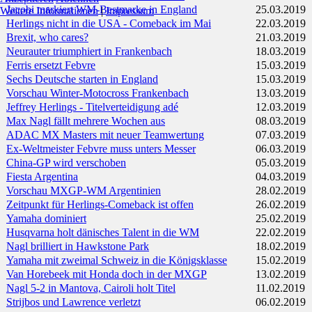
Jacobi markiert WM-Bestmarke in England
25.03.2019
Weitere Informationen
|
Impressum
Herlings nicht in die USA - Comeback im Mai
22.03.2019
Brexit, who cares?
21.03.2019
Neurauter triumphiert in Frankenbach
18.03.2019
Ferris ersetzt Febvre
15.03.2019
Sechs Deutsche starten in England
15.03.2019
Vorschau Winter-Motocross Frankenbach
13.03.2019
Jeffrey Herlings - Titelverteidigung adé
12.03.2019
Max Nagl fällt mehrere Wochen aus
08.03.2019
ADAC MX Masters mit neuer Teamwertung
07.03.2019
Ex-Weltmeister Febvre muss unters Messer
06.03.2019
China-GP wird verschoben
05.03.2019
Fiesta Argentina
04.03.2019
Vorschau MXGP-WM Argentinien
28.02.2019
Zeitpunkt für Herlings-Comeback ist offen
26.02.2019
Yamaha dominiert
25.02.2019
Husqvarna holt dänisches Talent in die WM
22.02.2019
Nagl brilliert in Hawkstone Park
18.02.2019
Yamaha mit zweimal Schweiz in die Königsklasse
15.02.2019
Van Horebeek mit Honda doch in der MXGP
13.02.2019
Nagl 5-2 in Mantova, Cairoli holt Titel
11.02.2019
Strijbos und Lawrence verletzt
06.02.2019