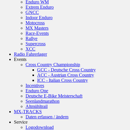
Enduro WM
Extrem Enduro
GNCC
Indoor Enduro
Motocross
MX Masters
Race-Events
Rallye
Supercross
XCC
Radio Fahrerlager
Events
Cross Country Championship
GCC - Deutsche Cross Country
ACC - Austrian Cross Country
ICC - Italian Cross Country
Incentives
Enduro One
Deutsche E-Bike Meisterschaft
Seenlandmarathon
Altmühltrail
MX-TRACKS
Daten erfassen / ändern
Service
Logodownload