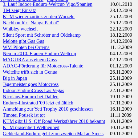
3. Lauf Indoor-Enduro-Weltcup Vigo/Spanien
10.01.2010
TM zeigt Einsatz
28.12.2009
KTM wieder zurück zu den Wurzeln
25.12.2009
Nachbau für „Nanga Parbat“
25.12.2009
Whibley wechselt
22.12.2009
Silent Sport mit Schröter und Oldekamp
18.12.2009
Melotte gibt Gas Gas
14.12.2009
WM-Piloten bei Ortema
11.12.2009
Neu in 2010: Frauen Enduro Weltcup
04.12.2009
MAGURA aus einem Guss
02.12.2009
ADAC-Förderung für Motocross-Talente
01.12.2009
Weltelite trifft sich in Genua
26.11.2009
Big in Japan
25.11.2009
Jägermeister goes Motocross
25.11.2009
Indoor-EnduroCross Las Vegas
22.11.2009
Nicolaus-Enduro bei Dahlen
19.11.2009
Enduro-Illustrated '09 jetzt erhältlich
17.11.2009
Anmeldung zur Yeti Trophy 2010 geschlossen
16.11.2009
Timotei Potisek ist tot
11.11.2009
KTM gibt U.S. Off Road Werksfahrer 2010 bekannt
10.11.2009
KTM präsentiert Weltneuheit
10.11.2009
Gelderland-Enduro geht zum zweiten Mal an Smets
09.11.2009