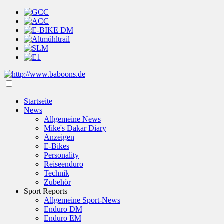
Startseite
News
Allgemeine News
Mike's Dakar Diary
Anzeigen
E-Bikes
Personality
Reiseenduro
Technik
Zubehör
Sport Reports
Allgemeine Sport-News
Enduro DM
Enduro EM