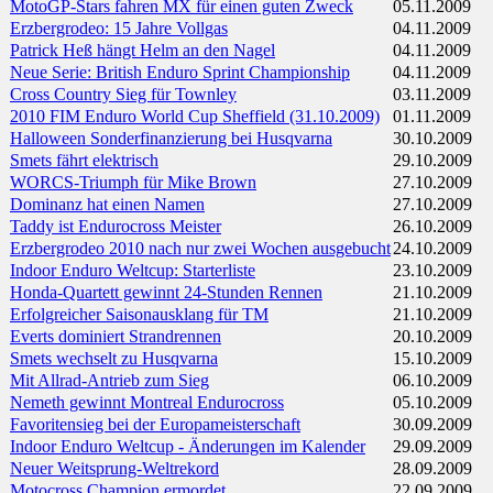
MotoGP-Stars fahren MX für einen guten Zweck
05.11.2009
Erzbergrodeo: 15 Jahre Vollgas
04.11.2009
Patrick Heß hängt Helm an den Nagel
04.11.2009
Neue Serie: British Enduro Sprint Championship
04.11.2009
Cross Country Sieg für Townley
03.11.2009
2010 FIM Enduro World Cup Sheffield (31.10.2009)
01.11.2009
Halloween Sonderfinanzierung bei Husqvarna
30.10.2009
Smets fährt elektrisch
29.10.2009
WORCS-Triumph für Mike Brown
27.10.2009
Dominanz hat einen Namen
27.10.2009
Taddy ist Endurocross Meister
26.10.2009
Erzbergrodeo 2010 nach nur zwei Wochen ausgebucht
24.10.2009
Indoor Enduro Weltcup: Starterliste
23.10.2009
Honda-Quartett gewinnt 24-Stunden Rennen
21.10.2009
Erfolgreicher Saisonausklang für TM
21.10.2009
Everts dominiert Strandrennen
20.10.2009
Smets wechselt zu Husqvarna
15.10.2009
Mit Allrad-Antrieb zum Sieg
06.10.2009
Nemeth gewinnt Montreal Endurocross
05.10.2009
Favoritensieg bei der Europameisterschaft
30.09.2009
Indoor Enduro Weltcup - Änderungen im Kalender
29.09.2009
Neuer Weitsprung-Weltrekord
28.09.2009
Motocross Champion ermordet
22.09.2009