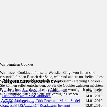
Wir benutzen Cookies
Wir nutzen Cookies auf unserer Website. Einige von ihnen sind
essenziell für den Betrieb der Seite, während andere uns helfen, diese
Allgemeine Sport-News
Website und die Nutzererfahrung zu verbessern (Tracking Cookies).
Sie können selbst entscheiden, ob Sie die Cookies zulassen möchten.
Bitte beachten Sie, dass bei einer Ablehnung womöglich nicht mehr
Geoff Aaron unterschreibt für Endurocross
15.01.2010
alle Funktionalitäten der Seite zur Verfügung stehen.
Heiß und Kalt: DMSB-Junioren
14.01.2010
WXEC-Vorbereitung: Dirk Peter und Marko Siedel
14.01.2010
Akzeptieren
Ablehnen
Kawasaki USA gibt Off Road Team bekannt
12.01.2010
Weitere Informationen
|
Impressum