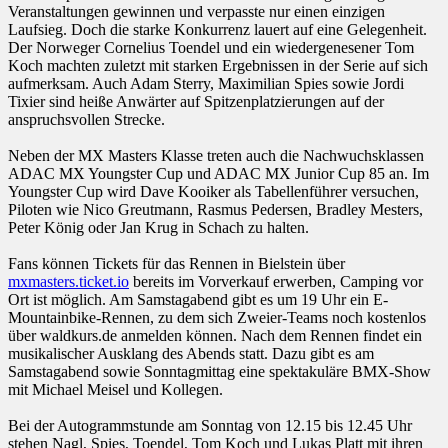
Veranstaltungen gewinnen und verpasste nur einen einzigen
Laufsieg. Doch die starke Konkurrenz lauert auf eine Gelegenheit.
Der Norweger Cornelius Toendel und ein wiedergenesener Tom
Koch machten zuletzt mit starken Ergebnissen in der Serie auf sich
aufmerksam. Auch Adam Sterry, Maximilian Spies sowie Jordi
Tixier sind heiße Anwärter auf Spitzenplatzierungen auf der
anspruchsvollen Strecke.
Neben der MX Masters Klasse treten auch die Nachwuchsklassen
ADAC MX Youngster Cup und ADAC MX Junior Cup 85 an. Im
Youngster Cup wird Dave Kooiker als Tabellenführer versuchen,
Piloten wie Nico Greutmann, Rasmus Pedersen, Bradley Mesters,
Peter König oder Jan Krug in Schach zu halten.
Fans können Tickets für das Rennen in Bielstein über
mxmasters.ticket.io
bereits im Vorverkauf erwerben, Camping vor
Ort ist möglich. Am Samstagabend gibt es um 19 Uhr ein E-
Mountainbike-Rennen, zu dem sich Zweier-Teams noch kostenlos
über waldkurs.de anmelden können. Nach dem Rennen findet ein
musikalischer Ausklang des Abends statt. Dazu gibt es am
Samstagabend sowie Sonntagmittag eine spektakuläre BMX-Show
mit Michael Meisel und Kollegen.
Bei der Autogrammstunde am Sonntag von 12.15 bis 12.45 Uhr
stehen Nagl, Spies, Toendel, Tom Koch und Lukas Platt mit ihren