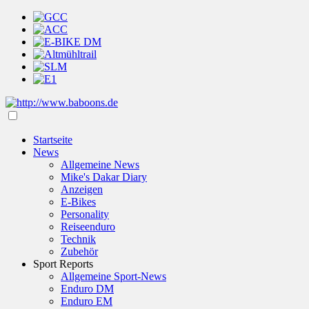
Startseite
News
Allgemeine News
Mike's Dakar Diary
Anzeigen
E-Bikes
Personality
Reiseenduro
Technik
Zubehör
Sport Reports
Allgemeine Sport-News
Enduro DM
Enduro EM