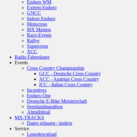
Enduro WM
Extrem Enduro
GNCC
Indoor Enduro
Motocross
MX Masters
Race-Events
Rallye
Supercross
XCC
Radio Fahrerlager
Events
Cross Country Championship
GCC - Deutsche Cross Country
ACC - Austrian Cross Country
ICC - Italian Cross Country
Incentives
Enduro One
Deutsche E-Bike Meisterschaft
Seenlandmarathon
Altmühltrail
MX-TRACKS
Daten erfassen / ändern
Service
Logodownload