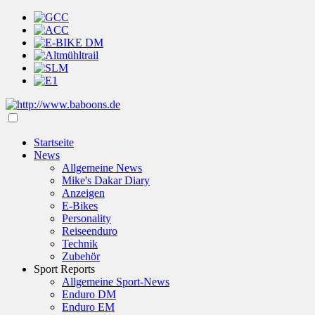
Startseite
News
Allgemeine News
Mike's Dakar Diary
Anzeigen
E-Bikes
Personality
Reiseenduro
Technik
Zubehör
Sport Reports
Allgemeine Sport-News
Enduro DM
Enduro EM