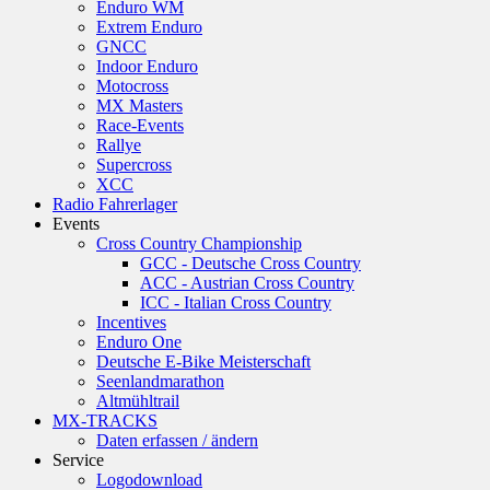
Enduro WM
Extrem Enduro
GNCC
Indoor Enduro
Motocross
MX Masters
Race-Events
Rallye
Supercross
XCC
Radio Fahrerlager
Events
Cross Country Championship
GCC - Deutsche Cross Country
ACC - Austrian Cross Country
ICC - Italian Cross Country
Incentives
Enduro One
Deutsche E-Bike Meisterschaft
Seenlandmarathon
Altmühltrail
MX-TRACKS
Daten erfassen / ändern
Service
Logodownload