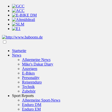
Startseite
News
Allgemeine News
Mike's Dakar Diary
Anzeigen
E-Bikes
Personality
Reiseenduro
Technik
Zubehör
Sport Reports
Allgemeine Sport-News
Enduro DM
Enduro EM