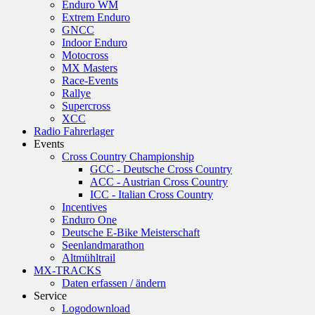
Enduro WM
Extrem Enduro
GNCC
Indoor Enduro
Motocross
MX Masters
Race-Events
Rallye
Supercross
XCC
Radio Fahrerlager
Events
Cross Country Championship
GCC - Deutsche Cross Country
ACC - Austrian Cross Country
ICC - Italian Cross Country
Incentives
Enduro One
Deutsche E-Bike Meisterschaft
Seenlandmarathon
Altmühltrail
MX-TRACKS
Daten erfassen / ändern
Service
Logodownload