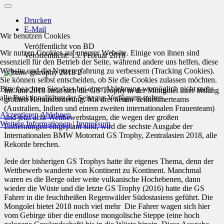
Drucken
E-Mail
Wir benutzen Cookies
Veröffentlicht von
BD
Wir nutzen Cookies auf unserer Website. Einige von ihnen sind
Veröffentlicht: 15. Februar 2018
essenziell für den Betrieb der Seite, während andere uns helfen, diese
Website und die Nutzererfahrung zu verbessern (Tracking Cookies).
Sie können selbst entscheiden, ob Sie die Cookies zulassen möchten.
Bitte beachten Sie, dass bei einer Ablehnung womöglich nicht mehr
Im Juni 2018 stellt sich die GS Trophy in der Mongolei ihrer bislang
alle Funktionalitäten der Seite zur Verfügung stehen.
größten Herausforderung. Mit drei neuen Teilnehmerteams
(Australien, Indien und einem zweiten internationalen Frauenteam)
Akzeptieren
Ablehnen
und jetzt acht Wettbewerbstagen, die wegen der großen
Weitere Informationen
|
Impressum
Entfernungen eingeplant sind, wird die sechste Ausgabe der
Internationalen BMW Motorrad GS Trophy, Zentralasien 2018, alle
Rekorde brechen.
Jede der bisherigen GS Trophys hatte ihr eigenes Thema, denn der
Wettbewerb wanderte von Kontinent zu Kontinent. Manchmal
waren es die Berge oder weite vulkanische Hochebenen, dann
wieder die Wüste und die letzte GS Trophy (2016) hatte die GS
Fahrer in die feuchtheißen Regenwälder Südostasiens geführt. Die
Mongolei bietet 2018 noch viel mehr Die Fahrer wagen sich hier
vom Gebirge über die endlose mongolische Steppe (eine hoch