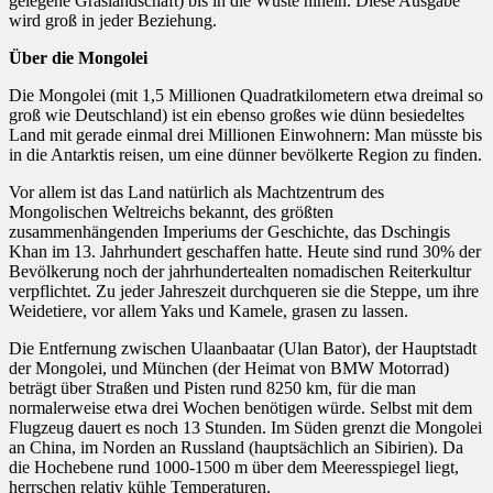
gelegene Graslandschaft) bis in die Wüste hinein. Diese Ausgabe
wird groß in jeder Beziehung.
Über die Mongolei
Die Mongolei (mit 1,5 Millionen Quadratkilometern etwa dreimal so
groß wie Deutschland) ist ein ebenso großes wie dünn besiedeltes
Land mit gerade einmal drei Millionen Einwohnern: Man müsste bis
in die Antarktis reisen, um eine dünner bevölkerte Region zu finden.
Vor allem ist das Land natürlich als Machtzentrum des
Mongolischen Weltreichs bekannt, des größten
zusammenhängenden Imperiums der Geschichte, das Dschingis
Khan im 13. Jahrhundert geschaffen hatte. Heute sind rund 30% der
Bevölkerung noch der jahrhundertealten nomadischen Reiterkultur
verpflichtet. Zu jeder Jahreszeit durchqueren sie die Steppe, um ihre
Weidetiere, vor allem Yaks und Kamele, grasen zu lassen.
Die Entfernung zwischen Ulaanbaatar (Ulan Bator), der Hauptstadt
der Mongolei, und München (der Heimat von BMW Motorrad)
beträgt über Straßen und Pisten rund 8250 km, für die man
normalerweise etwa drei Wochen benötigen würde. Selbst mit dem
Flugzeug dauert es noch 13 Stunden. Im Süden grenzt die Mongolei
an China, im Norden an Russland (hauptsächlich an Sibirien). Da
die Hochebene rund 1000-1500 m über dem Meeresspiegel liegt,
herrschen relativ kühle Temperaturen.