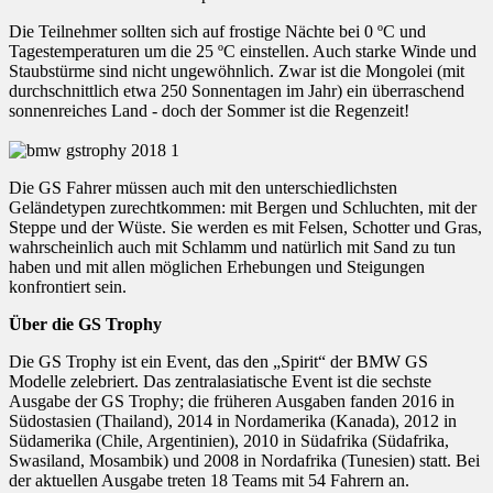
Die Teilnehmer sollten sich auf frostige Nächte bei 0 ºC und
Tagestemperaturen um die 25 ºC einstellen. Auch starke Winde und
Staubstürme sind nicht ungewöhnlich. Zwar ist die Mongolei (mit
durchschnittlich etwa 250 Sonnentagen im Jahr) ein überraschend
sonnenreiches Land - doch der Sommer ist die Regenzeit!
Die GS Fahrer müssen auch mit den unterschiedlichsten
Geländetypen zurechtkommen: mit Bergen und Schluchten, mit der
Steppe und der Wüste. Sie werden es mit Felsen, Schotter und Gras,
wahrscheinlich auch mit Schlamm und natürlich mit Sand zu tun
haben und mit allen möglichen Erhebungen und Steigungen
konfrontiert sein.
Über die GS Trophy
Die GS Trophy ist ein Event, das den „Spirit“ der BMW GS
Modelle zelebriert. Das zentralasiatische Event ist die sechste
Ausgabe der GS Trophy; die früheren Ausgaben fanden 2016 in
Südostasien (Thailand), 2014 in Nordamerika (Kanada), 2012 in
Südamerika (Chile, Argentinien), 2010 in Südafrika (Südafrika,
Swasiland, Mosambik) und 2008 in Nordafrika (Tunesien) statt. Bei
der aktuellen Ausgabe treten 18 Teams mit 54 Fahrern an.