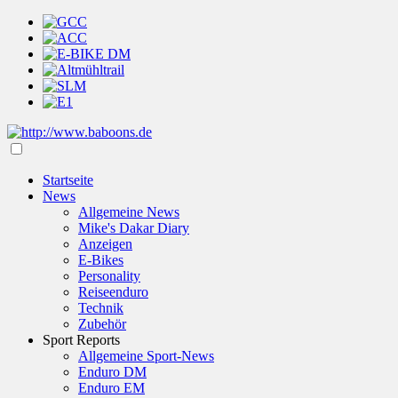
Startseite
News
Allgemeine News
Mike's Dakar Diary
Anzeigen
E-Bikes
Personality
Reiseenduro
Technik
Zubehör
Sport Reports
Allgemeine Sport-News
Enduro DM
Enduro EM