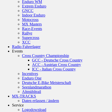
Enduro WM
Extrem Enduro
GNCC
Indoor Enduro
Motocross
MX Masters
Race-Events
Rallye
Supercross
XCC
Radio Fahrerlager
Events
Cross Country Championship
GCC - Deutsche Cross Country
ACC - Austrian Cross Country
ICC - Italian Cross Country
Incentives
Enduro One
Deutsche E-Bike Meisterschaft
Seenlandmarathon
Altmühltrail
MX-TRACKS
Daten erfassen / ändern
Service
Logodownload