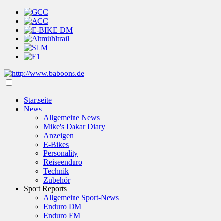
Startseite
News
Allgemeine News
Mike's Dakar Diary
Anzeigen
E-Bikes
Personality
Reiseenduro
Technik
Zubehör
Sport Reports
Allgemeine Sport-News
Enduro DM
Enduro EM