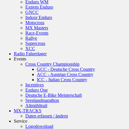
Enduro WM
Extrem Enduro
GNCC
Indoor Enduro
Motocross
MX Masters
Race-Events
Rallye
Supercross
XCC
Radio Fahrerlager
Events
Cross Country Championship
GCC - Deutsche Cross Country
ACC - Austrian Cross Country
ICC - Italian Cross Country
Incentives
Enduro One
Deutsche E-Bike Meisterschaft
Seenlandmarathon
Altmühltrail
MX-TRACKS
Daten erfassen / ändern
Service
Logodownload