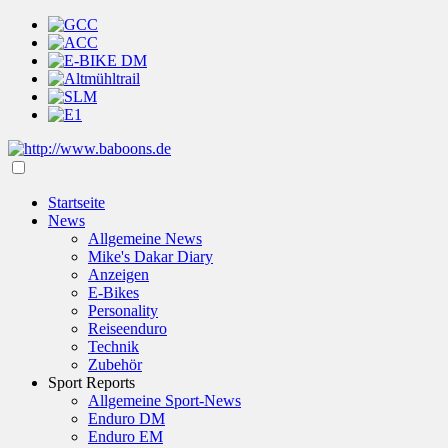
Startseite
News
Allgemeine News
Mike's Dakar Diary
Anzeigen
E-Bikes
Personality
Reiseenduro
Technik
Zubehör
Sport Reports
Allgemeine Sport-News
Enduro DM
Enduro EM