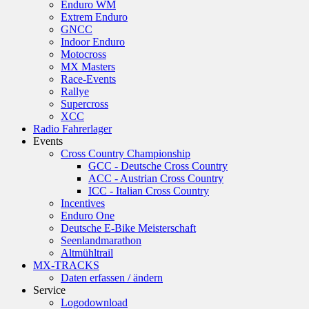
Enduro WM
Extrem Enduro
GNCC
Indoor Enduro
Motocross
MX Masters
Race-Events
Rallye
Supercross
XCC
Radio Fahrerlager
Events
Cross Country Championship
GCC - Deutsche Cross Country
ACC - Austrian Cross Country
ICC - Italian Cross Country
Incentives
Enduro One
Deutsche E-Bike Meisterschaft
Seenlandmarathon
Altmühltrail
MX-TRACKS
Daten erfassen / ändern
Service
Logodownload