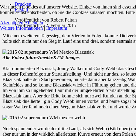
Drucken
Wir nutzen Cookies auf unserer Website. Einige von ihnen sind essenzi
E-Mail
können selbst entscheiden, ob Sie die Cookies zulassen möchten. Bitte
Veröffentlicht von
Robert Pairan
Akzeptieren
Ablehnen
Veröffentlicht: 22. Februar 2015
Weitere Informationen
|
Impressum
Mit einem weiteren Tagessieg, dem Vierten in Folge, konnte Titelve
holte sich nicht nur den Sieg in Lauf eins und drei, sondern erstmals 
Alle Fotos: future7media/KTM-Images
Klar dominierten Blazusiak, Jonny Walker und Cody Webb das Gesche
in dieser Reihenfolge zur Startaufstellung. Und nicht nur das, so laut
Blazusiak hatte den Start gewonnen, musste dann aber kurzzeitig Walk
Steinfeldes und so konnte Blazusiak wieder in Führung gehen und dies
Im von ihm so ungeliebten Lauf mit der umgekehrten Startaufstellun
Blazusiak kam. Aber der Brite konnte sich nur zwei Runden an der Sp
Blazusiak duellierte - gin Cody Webb innen vorbei und baute sogar b
sogar Walker fand noch einen Weg an Blazusiak vorbei und wurde Zw
Noch spannender wurde der dritte Lauf, als sich Webb (Bild oben) un
aber nur um in der wirklich allerletzten Kurve erneut von dem Polen 