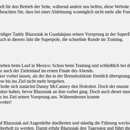
ell für den Betrieb der Seite, während andere uns helfen, diese Websit
 beachten Sie, dass bei einer Ablehnung womöglich nicht mehr alle Funk
rteidiger Taddy Blazusiak in Guadalajara seinen Vorsprung in der Sup
auch in diesem Jahr die Superpole, die schnellste Runde im Training.
hen beim Lauf in Mexico: Schon beim Training und schließlich bei de
ete auch der Zieleinlauf im ersten Finale des Abends.
er vorbei lassen, als der ihn in der Brennholzkiste förmlich überspran
e bis ins Ziel nicht mehr hergeben.
g holte sich zunächst Danny McCanney den Holeshot. Doch der musste 
itze halten, bevor Blazusiak an ihm vorbei ging. Doch auch dieser mus
is ins Ziel seinen Vorsprung aus. Währendessen konnte
eiter!
d Blazusiak auf Augenhöhe duellierten und ständig die Führung wechse
überholt zu werden. Damit erfuhr Blazusiak den Tagessieg und führt di