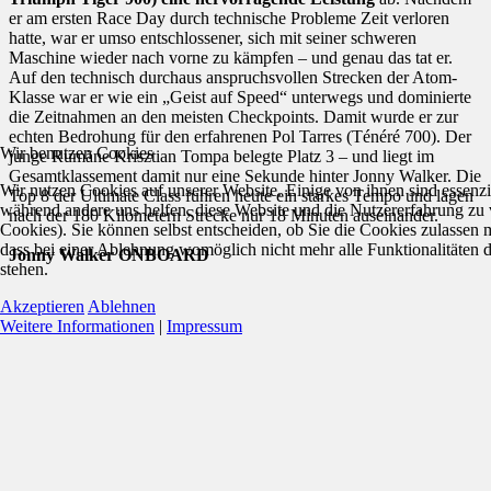
er am ersten Race Day durch technische Probleme Zeit verloren
hatte, war er umso entschlossener, sich mit seiner schweren
Maschine wieder nach vorne zu kämpfen – und genau das tat er.
Auf den technisch durchaus anspruchsvollen Strecken der Atom-
Klasse war er wie ein „Geist auf Speed“ unterwegs und dominierte
die Zeitnahmen an den meisten Checkpoints. Damit wurde er zur
echten Bedrohung für den erfahrenen Pol Tarres (Ténéré 700). Der
Wir benutzen Cookies
junge Rumäne Krisztian Tompa belegte Platz 3 – und liegt im
Gesamtklassement damit nur eine Sekunde hinter Jonny Walker. Die
Wir nutzen Cookies auf unserer Website. Einige von ihnen sind essenzie
Top 8 der Ultimate Class fuhren heute ein starkes Tempo und lagen
während andere uns helfen, diese Website und die Nutzererfahrung zu 
nach der 180 Kilometern Strecke nur 18 Minuten auseinander.
Cookies). Sie können selbst entscheiden, ob Sie die Cookies zulassen 
dass bei einer Ablehnung womöglich nicht mehr alle Funktionalitäten 
Jonny Walker ONBOARD
stehen.
Akzeptieren
Ablehnen
Weitere Informationen
|
Impressum