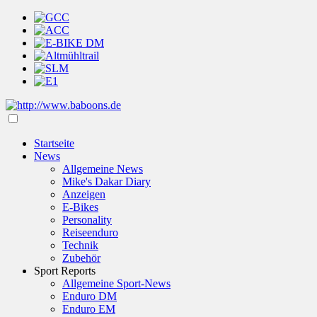
Startseite
News
Allgemeine News
Mike's Dakar Diary
Anzeigen
E-Bikes
Personality
Reiseenduro
Technik
Zubehör
Sport Reports
Allgemeine Sport-News
Enduro DM
Enduro EM