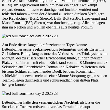
echter Weckruf. Erneut angeführt von Manuel Lettenbichler (DEU,
KTM). Im Tagesverlauf blieb ihm zwar ein enger Zweikampf
erspart, dennoch musste er durchgehend hochkonzentriert und
fehlerfrei fahren – denn der Abstand zu seinen direkten Verfolgern
Teo Kabakchiev (BGR, Sherco), Billy Bolt (GBR, Husqvarna) und
Mario Roman (ESP, Sherco) war durchweg gering. Alle drei lagen
ihm im Nacken und wollten ebenfalls aufs heutige Podium.
Am Ende dieses langen, kräftezehrenden Tages konnte
Lettenbichler
seine Spitzenposition behaupten
und als Erster ins
Ziel fahren. Bolt gelang es trotz des Verlusts seines Trinksystems am
Morgen, der zu zusätzlicher Erschöpfung führte, auf den zweiten
Platz vorzufahren – mit einem Rückstand von nur 8 Minuten und 28
Sekunden auf Lettenbichler. Roman und Kabakchiev lieferten sich
bis zum Schluss ein spannendes Duell, bei dem Roman sich
schließlich mit etwas mehr als einer Minute Vorsprung gegen seinen
Teamkollegen durchsetzte und schlussendlich den dritten Platz
belegen konnte.
Lettenbichler hatte
den vermeintlichen Nachteil,
als Erster die
Strecke eröffnen zu müssen, bevor das Terrain überhaupt