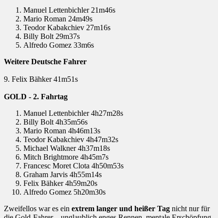
Manuel Lettenbichler 21m46s
Mario Roman 24m49s
Teodor Kabakchiev 27m16s
Billy Bolt 29m37s
Alfredo Gomez 33m6s
Weitere Deutsche Fahrer
9. Felix Bähker 41m51s
GOLD - 2. Fahrtag
Manuel Lettenbichler 4h27m28s
Billy Bolt 4h35m56s
Mario Roman 4h46m13s
Teodor Kabakchiev 4h47m32s
Michael Walkner 4h37m18s
Mitch Brightmore 4h45m7s
Francesc Moret Clota 4h50m53s
Graham Jarvis 4h55m14s
Felix Bähker 4h59m20s
Alfredo Gomez 5h20m30s
Zweifellos war es ein
extrem langer und heißer Tag
nicht nur für
die Gold-Fahrer – unglaublich enges Rennen, mentale Erschöpfung