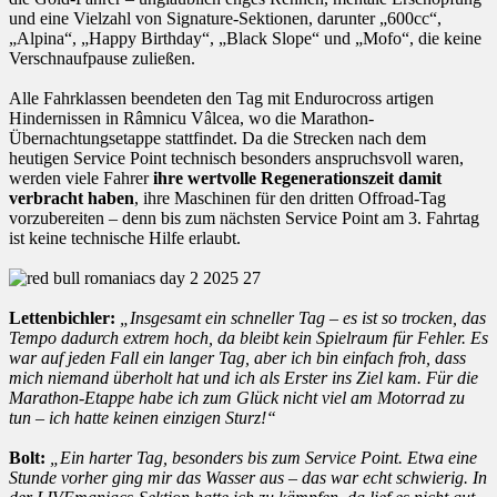
und eine Vielzahl von Signature-Sektionen, darunter „600cc“,
„Alpina“, „Happy Birthday“, „Black Slope“ und „Mofo“, die keine
Verschnaufpause zuließen.
Alle Fahrklassen beendeten den Tag mit Endurocross artigen
Hindernissen in Râmnicu Vâlcea, wo die Marathon-
Übernachtungsetappe stattfindet. Da die Strecken nach dem
heutigen Service Point technisch besonders anspruchsvoll waren,
werden viele Fahrer
ihre wertvolle Regenerationszeit damit
verbracht haben
, ihre Maschinen für den dritten Offroad-Tag
vorzubereiten – denn bis zum nächsten Service Point am 3. Fahrtag
ist keine technische Hilfe erlaubt.
Lettenbichler:
„Insgesamt ein schneller Tag – es ist so trocken, das
Tempo dadurch extrem hoch, da bleibt kein Spielraum für Fehler. Es
war auf jeden Fall ein langer Tag, aber ich bin einfach froh, dass
mich niemand überholt hat und ich als Erster ins Ziel kam. Für die
Marathon-Etappe habe ich zum Glück nicht viel am Motorrad zu
tun – ich hatte keinen einzigen Sturz!“
Bolt:
„Ein harter Tag, besonders bis zum Service Point. Etwa eine
Stunde vorher ging mir das Wasser aus – das war echt schwierig. In