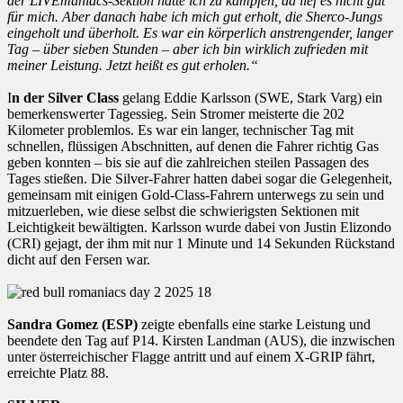
der LIVEmaniacs-Sektion hatte ich zu kämpfen, da lief es nicht gut
für mich. Aber danach habe ich mich gut erholt, die Sherco-Jungs
eingeholt und überholt. Es war ein körperlich anstrengender, langer
Tag – über sieben Stunden – aber ich bin wirklich zufrieden mit
meiner Leistung. Jetzt heißt es gut erholen.“
I
n der Silver Class
gelang Eddie Karlsson (SWE, Stark Varg) ein
bemerkenswerter Tagessieg. Sein Stromer meisterte die 202
Kilometer problemlos. Es war ein langer, technischer Tag mit
schnellen, flüssigen Abschnitten, auf denen die Fahrer richtig Gas
geben konnten – bis sie auf die zahlreichen steilen Passagen des
Tages stießen. Die Silver-Fahrer hatten dabei sogar die Gelegenheit,
gemeinsam mit einigen Gold-Class-Fahrern unterwegs zu sein und
mitzuerleben, wie diese selbst die schwierigsten Sektionen mit
Leichtigkeit bewältigten. Karlsson wurde dabei von Justin Elizondo
(CRI) gejagt, der ihm mit nur 1 Minute und 14 Sekunden Rückstand
dicht auf den Fersen war.
Sandra Gomez (ESP)
zeigte ebenfalls eine starke Leistung und
beendete den Tag auf P14. Kirsten Landman (AUS), die inzwischen
unter österreichischer Flagge antritt und auf einem X-GRIP fährt,
erreichte Platz 88.