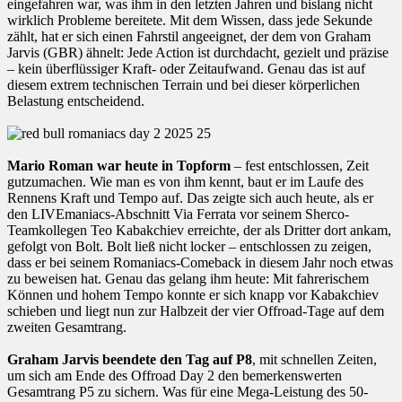
eingefahren war, was ihm in den letzten Jahren und bislang nicht
wirklich Probleme bereitete. Mit dem Wissen, dass jede Sekunde
zählt, hat er sich einen Fahrstil angeeignet, der dem von Graham
Jarvis (GBR) ähnelt: Jede Action ist durchdacht, gezielt und präzise
– kein überflüssiger Kraft- oder Zeitaufwand. Genau das ist auf
diesem extrem technischen Terrain und bei dieser körperlichen
Belastung entscheidend.
Mario Roman war heute in Topform
– fest entschlossen, Zeit
gutzumachen. Wie man es von ihm kennt, baut er im Laufe des
Rennens Kraft und Tempo auf. Das zeigte sich auch heute, als er
den LIVEmaniacs-Abschnitt Via Ferrata vor seinem Sherco-
Teamkollegen Teo Kabakchiev erreichte, der als Dritter dort ankam,
gefolgt von Bolt. Bolt ließ nicht locker – entschlossen zu zeigen,
dass er bei seinem Romaniacs-Comeback in diesem Jahr noch etwas
zu beweisen hat. Genau das gelang ihm heute: Mit fahrerischem
Können und hohem Tempo konnte er sich knapp vor Kabakchiev
schieben und liegt nun zur Halbzeit der vier Offroad-Tage auf dem
zweiten Gesamtrang.
Graham Jarvis beendete den Tag auf P8
, mit schnellen Zeiten,
um sich am Ende des Offroad Day 2 den bemerkenswerten
Gesamtrang P5 zu sichern. Was für eine Mega-Leistung des 50-