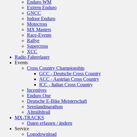
Enduro WM
Extrem Enduro
GNCC
Indoor Enduro
Motocross
MX Masters
Race-Events
Rallye
Supercross
XCC
Radio Fahrerlager
Events
Cross Country Championship
GCC - Deutsche Cross Country
ACC - Austrian Cross Country
ICC - Italian Cross Country
Incentives
Enduro One
Deutsche E-Bike Meisterschaft
Seenlandmarathon
Altmühltrail
MX-TRACKS
Daten erfassen / ändern
Service
Logodownload