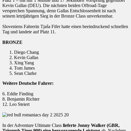
Platz 1 – mit nur 1 Minute und 17 Sekunden Vorsprung gegenüber
Kevin Gallas (DEU). Die nächsten beiden Offroad-Tage
versprechen Spannung, denn Gallas Entschlossenheit ist nach
seinem letztjährigen Sieg in der Bronze Class unverkennbar.
Sloveniens Fahrerin Tjaša Fifer hatte einen beeindruckend schnellen
Tag und landete auf Platz 11.
BRONZE
Diego Chang
Kevin Gallas
Xing Yang
Tom James
Sean Clarke
Weitere Deutsche Fahrer:
6. Eddie Finding
8. Benjamin Richter
12. Leo Steiert
In der Adventure Ultimate Class
lieferte Jonny Walker (GBR,
Triumph Tiger 900) eine hervorragende Leistung
ab. Nachdem