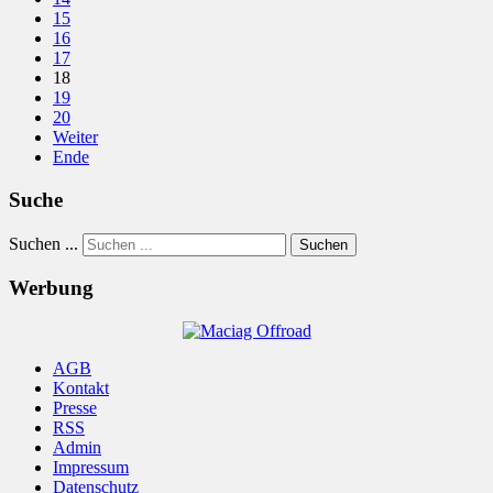
15
16
17
18
19
20
Weiter
Ende
Suche
Suchen ...
Suchen
Werbung
AGB
Kontakt
Presse
RSS
Admin
Impressum
Datenschutz