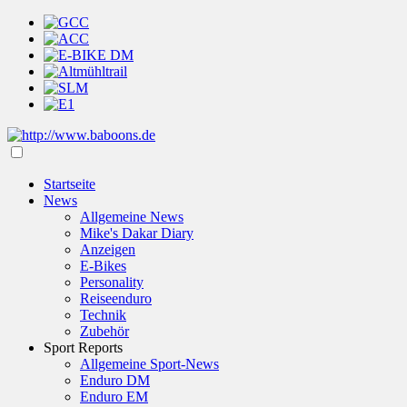
Startseite
News
Allgemeine News
Mike's Dakar Diary
Anzeigen
E-Bikes
Personality
Reiseenduro
Technik
Zubehör
Sport Reports
Allgemeine Sport-News
Enduro DM
Enduro EM