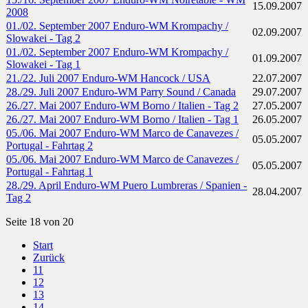
15.09.2007
2008
01./02. September 2007 Enduro-WM Krompachy /
02.09.2007
Slowakei - Tag 2
01./02. September 2007 Enduro-WM Krompachy /
01.09.2007
Slowakei - Tag 1
21./22. Juli 2007 Enduro-WM Hancock / USA
22.07.2007
28./29. Juli 2007 Enduro-WM Parry Sound / Canada
29.07.2007
26./27. Mai 2007 Enduro-WM Borno / Italien - Tag 2
27.05.2007
26./27. Mai 2007 Enduro-WM Borno / Italien - Tag 1
26.05.2007
05./06. Mai 2007 Enduro-WM Marco de Canavezes /
05.05.2007
Portugal - Fahrtag 2
05./06. Mai 2007 Enduro-WM Marco de Canavezes /
05.05.2007
Portugal - Fahrtag 1
28./29. April Enduro-WM Puero Lumbreras / Spanien -
28.04.2007
Tag 2
Seite 18 von 20
Start
Zurück
11
12
13
14