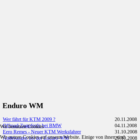
Enduro WM
Wer fährt für KTM 2009 ?
20.11.2008
Offroad-Zugpferde bei BMW
04.11.2008
Wir benutzen Cookies
Eero Remes - Neuer KTM Werksfahrer
31.10.2008
Wir nutzen Cookies auf unserer Website. Einige von ihnen sind
Änderungen bei der Enduro-WM
29.10.2008