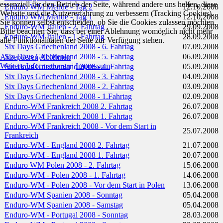
essenziell für den Betrieb der Seite, während andere uns helfen, diese
Enduro WM Mende - Tag 2
12.10.2008
Website und die Nutzererfahrung zu verbessern (Tracking Cookies).
Enduro WM Mende - Tag 1
12.10.2008
Sie können selbst entscheiden, ob Sie die Cookies zulassen möchten.
Enduro-WM Italien - 2. Fahrtag
29.09.2008
Bitte beachten Sie, dass bei einer Ablehnung womöglich nicht mehr
Enduro-WM Italien - 1. Fahrtag
28.09.2008
alle Funktionalitäten der Seite zur Verfügung stehen.
Six Days Griechenland 2008 - 6. Fahrtag
07.09.2008
Six Days Griechenland 2008 - 5. Fahrtag
06.09.2008
Akzeptieren
Ablehnen
Weitere Informationen
|
Impressum
Six Days Griechenland 2008 - 4. Fahrtag
05.09.2008
Six Days Griechenland 2008 - 3. Fahrtag
04.09.2008
Six Days Griechenland 2008 - 2. Fahrtag
03.09.2008
Six Days Griechenland 2008 - 1.Fahrtag
02.09.2008
Enduro-WM Frankreich 2008 2. Fahrtag
26.07.2008
Enduro-WM Frankreich 2008 1. Fahrtag
26.07.2008
Enduro-WM Frankreich 2008 - Vor dem Start in
25.07.2008
Frankreich
Enduro-WM - England 2008 2. Fahrtag
21.07.2008
Enduro-WM - England 2008 1. Fahrtag
20.07.2008
Enduro WM Polen 2008 - 2. Fahrtag
15.06.2008
Enduro-WM - Polen 2008 - 1. Fahrtag
14.06.2008
Enduro-WM - Polen 2008 - Vor dem Start in Polen
13.06.2008
Enduro-WM Spanien 2008 - Sonntag
05.04.2008
Enduro-WM Spanien 2008 - Samstag
05.04.2008
Enduro-WM - Portugal 2008 - Sonntag
28.03.2008