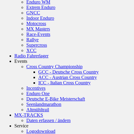
Enduro WM
Extrem Enduro
GNCC
Indoor Enduro
Motocross
MX Masters
Race-Events
Rallye
Supercross
XCC
Radio Fahrerlager
Events
Cross Country Championship
GCC - Deutsche Cross Country
ACC - Austrian Cross Country
ICC - Italian Cross Country
Incentives
Enduro One
Deutsche E-Bike Meisterschaft
Seenlandmarathon
Altmühltrail
MX-TRACKS
Daten erfassen / ändern
Service
Logodownload