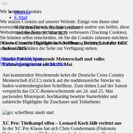
Wir benutzen Cookies
Drucken
E-Mail
Wir nutzen Cookies auf unserer Website. Einige von ihnen sind
essenziell für den Betrieb der Seite, während andere uns helfen, diese
Veröffentlicht von
Bastian Schöner
Website und die Nutzererfahrung zu verbessern (Tracking Cookies).
Veröffentlicht: 20. Mai 2025
Sie können selbst entscheiden, ob Sie die Cookies zulassen möchten.
Bitte beachten Sie, dass bei einer Ablehnung womöglich nicht mehr
Cross Country Highlight in Schefflenz – Dritter Lauf der GCC
alle Funktionalitäten der Seite zur Verfügung stehen.
Saison 2025
Akzeptieren
Ablehnen
Starke Fahrer, spannende Meisterschaft und volles
Weitere Informationen
|
Impressum
Rahmenprogramm am 24./25. Mai
Am kommenden Wochenende kehrt die Deutsche Cross Country
Meisterschaft (GCC) zurück auf die traditionsreiche Strecke im
baden-württembergischen Schefflenz. Zum dritten Lauf der Saison
verspricht das GCC-Rennwochenende am 24. und 25. Mai
packenden Motorsport, hochkarätig besetzte Starterfelder und
zahlreiche Highlights für Zuschauer und Teilnehmer.
XC Pro: Titelkampf offen – Leonard Koch fällt verletzt aus
In der XC Pro Klasse hat sich Chris Gundermann (Finkmoto