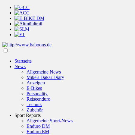
Startseite
News
Allgemeine News
Mike's Dakar Diary
Anzeigen
E-Bikes
Personality
Reiseenduro
Technik
Zubehör
Sport Reports
Allgemeine Sport-News
Enduro DM
Enduro EM