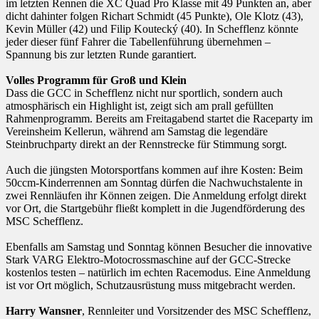
im letzten Rennen die XC Quad Pro Klasse mit 49 Punkten an, aber
dicht dahinter folgen Richart Schmidt (45 Punkte), Ole Klotz (43),
Kevin Müller (42) und Filip Koutecký (40). In Schefflenz könnte
jeder dieser fünf Fahrer die Tabellenführung übernehmen –
Spannung bis zur letzten Runde garantiert.
Volles Programm für Groß und Klein
Dass die GCC in Schefflenz nicht nur sportlich, sondern auch
atmosphärisch ein Highlight ist, zeigt sich am prall gefüllten
Rahmenprogramm. Bereits am Freitagabend startet die Raceparty im
Vereinsheim Kellerun, während am Samstag die legendäre
Steinbruchparty direkt an der Rennstrecke für Stimmung sorgt.
Auch die jüngsten Motorsportfans kommen auf ihre Kosten: Beim
50ccm-Kinderrennen am Sonntag dürfen die Nachwuchstalente in
zwei Rennläufen ihr Können zeigen. Die Anmeldung erfolgt direkt
vor Ort, die Startgebühr fließt komplett in die Jugendförderung des
MSC Schefflenz.
Ebenfalls am Samstag und Sonntag können Besucher die innovative
Stark VARG Elektro-Motocrossmaschine auf der GCC-Strecke
kostenlos testen – natürlich im echten Racemodus. Eine Anmeldung
ist vor Ort möglich, Schutzausrüstung muss mitgebracht werden.
Harry Wansner
, Rennleiter und Vorsitzender des MSC Schefflenz,