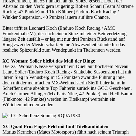
Holzgerlingen) mit 55 Punkten an die Spitze gesetzt. Doch der
Abstand zu den Verfolgern ist gering: Robert Scharl (Team Mxtreme
Racing, 47 Punkte) und Tim Kühner (Enduro Koch Racing /
Winkler Suspension, 40 Punkte) lauern auf ihre Chance.
Bitter trifft es Leonard Koch (Enduro Koch Racing / AMC
Frankenthal e.V.), der nach einem Sturz mit einer Beinverletzung
längere Zeit ausfällt – er lag mit nur drei Punkten Rückstand auf
Rang zwei der Meisterschaft. Seine Abwesenheit könnte für das
restliche Spitzenfeld zum Wendepunkt im Titelrennen werden.
XC Woman: Soller bleibt das Maß der Dinge
Die XC Woman Klasse verspricht ein Duell auf höchstem Niveau.
Laura Soller (Enduro Koch Racing / Snakebite Suspension) hat mit
ihrem Sieg in Venusberg mit 55 Punkten zwar die Führung inne,
doch mit der mehrfachen MX-Weltmeisterin Steffi Laier kehrt in
Schefflenz eine absolute Top-Fahrerin zurück ins GCC-Geschehen.
Auch Carmen Allinger (Mx Parts Nine, 47 Punkte) und Hedi Baum
(Finkmoto, 42 Punkte) werden im Titelkampf weiterhin ein
Wörtchen mitreden wollen
XC Quad Pro: Enges Feld mit fünf Titelkandidaten
Marius Kernchen (Mates Motorsports) führt nach seinem Triumph