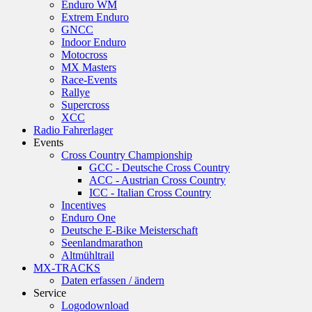
Enduro WM
Extrem Enduro
GNCC
Indoor Enduro
Motocross
MX Masters
Race-Events
Rallye
Supercross
XCC
Radio Fahrerlager
Events
Cross Country Championship
GCC - Deutsche Cross Country
ACC - Austrian Cross Country
ICC - Italian Cross Country
Incentives
Enduro One
Deutsche E-Bike Meisterschaft
Seenlandmarathon
Altmühltrail
MX-TRACKS
Daten erfassen / ändern
Service
Logodownload