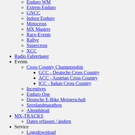
Enduro WM
Extrem Enduro
GNCC
Indoor Enduro
Motocross
MX Masters
Race-Events
Rallye
Supercross
XCC
Radio Fahrerlager
Events
Cross Country Championship
GCC - Deutsche Cross Country
ACC - Austrian Cross Country
ICC - Italian Cross Country
Incentives
Enduro One
Deutsche E-Bike Meisterschaft
Seenlandmarathon
Altmühltrail
MX-TRACKS
Daten erfassen / ändern
Service
Logodownload