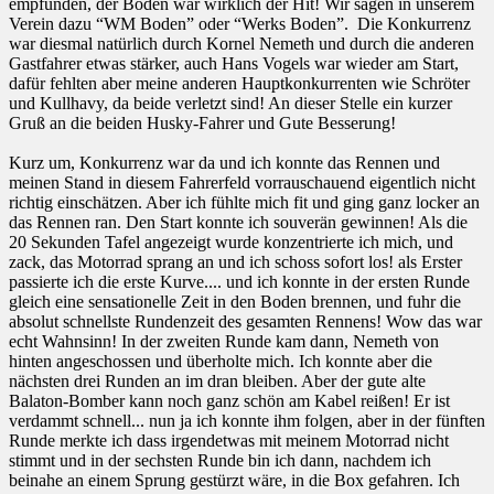
empfunden, der Boden war wirklich der Hit! Wir sagen in unserem
Verein dazu “WM Boden” oder “Werks Boden”. Die Konkurrenz
war diesmal natürlich durch Kornel Nemeth und durch die anderen
Gastfahrer etwas stärker, auch Hans Vogels war wieder am Start,
dafür fehlten aber meine anderen Hauptkonkurrenten wie Schröter
und Kullhavy, da beide verletzt sind! An dieser Stelle ein kurzer
Gruß an die beiden Husky-Fahrer und Gute Besserung!
Kurz um, Konkurrenz war da und ich konnte das Rennen und
meinen Stand in diesem Fahrerfeld vorrauschauend eigentlich nicht
richtig einschätzen. Aber ich fühlte mich fit und ging ganz locker an
das Rennen ran. Den Start konnte ich souverän gewinnen! Als die
20 Sekunden Tafel angezeigt wurde konzentrierte ich mich, und
zack, das Motorrad sprang an und ich schoss sofort los! als Erster
passierte ich die erste Kurve.... und ich konnte in der ersten Runde
gleich eine sensationelle Zeit in den Boden brennen, und fuhr die
absolut schnellste Rundenzeit des gesamten Rennens! Wow das war
echt Wahnsinn! In der zweiten Runde kam dann, Nemeth von
hinten angeschossen und überholte mich. Ich konnte aber die
nächsten drei Runden an im dran bleiben. Aber der gute alte
Balaton-Bomber kann noch ganz schön am Kabel reißen! Er ist
verdammt schnell... nun ja ich konnte ihm folgen, aber in der fünften
Runde merkte ich dass irgendetwas mit meinem Motorrad nicht
stimmt und in der sechsten Runde bin ich dann, nachdem ich
beinahe an einem Sprung gestürzt wäre, in die Box gefahren. Ich