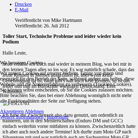
Drucken
E-Mail
Veröffentlicht von
Mike Hartmann
Veröffentlicht: 26. Juli 2012
Toller Start, Technische Probleme und leider wieder kein
Podium
Hallo Leute,
Wir benutzen Cookies
heute erzähle ich Euch mal wieder in meinem Blog, was bei mir in
den letzten Tagen alles so los war. Es war natürlich schade, dass das
Wir nutzen Cookies auf unserer Website. Einige von ihnen sind
letzte Rennen in Mernes ausgefallen ist, aber wenn keine
essenziell für den Betrieb der Seite, während andere uns helfen, diese
Genehmigung da ist, dann gibt's halt auch kein Rennen, so ist das
Website und die Nutzererfahrung zu verbessern (Tracking Cookies).
leider nun mal im Bürokratie wahnigen Deutschland. Echt
Sie können selbst entscheiden, ob Sie die Cookies zulassen möchten.
Wahnsinn...
Bitte beachten Sie, dass bei einer Ablehnung womöglich nicht mehr
alle Funktionalitäten der Seite zur Verfügung stehen.
Akzeptieren
Ablehnen
Ich habe die Zwischenzeit also dazu genutzt, um ordentlich zu
Weitere Informationen
|
Impressum
trainieren, um in den Meisterschaften (Enduro DM und GCC)
einfach weiterhin vorne mitfahren zu können. Zwischenzeitlich hatte
ich aber auch noch andere Termine! Ich durfte zum Moto GP nach
Silverstone mit und war natürlich auch am Sachsenring Moto GP