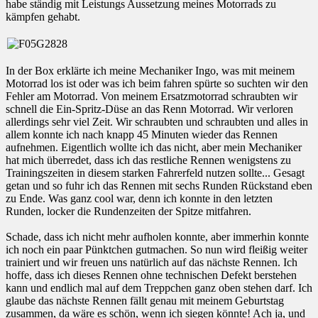
habe ständig mit Leistungs Aussetzung meines Motorrads zu
kämpfen gehabt.
In der Box erklärte ich meine Mechaniker Ingo, was mit meinem
Motorrad los ist oder was ich beim fahren spürte so suchten wir den
Fehler am Motorrad. Von meinem Ersatzmotorrad schraubten wir
schnell die Ein-Spritz-Düse an das Renn Motorrad. Wir verloren
allerdings sehr viel Zeit. Wir schraubten und schraubten und alles in
allem konnte ich nach knapp 45 Minuten wieder das Rennen
aufnehmen. Eigentlich wollte ich das nicht, aber mein Mechaniker
hat mich überredet, dass ich das restliche Rennen wenigstens zu
Trainingszeiten in diesem starken Fahrerfeld nutzen sollte... Gesagt
getan und so fuhr ich das Rennen mit sechs Runden Rückstand eben
zu Ende. Was ganz cool war, denn ich konnte in den letzten
Runden, locker die Rundenzeiten der Spitze mitfahren.
Schade, dass ich nicht mehr aufholen konnte, aber immerhin konnte
ich noch ein paar Pünktchen gutmachen. So nun wird fleißig weiter
trainiert und wir freuen uns natürlich auf das nächste Rennen. Ich
hoffe, dass ich dieses Rennen ohne technischen Defekt berstehen
kann und endlich mal auf dem Treppchen ganz oben stehen darf. Ich
glaube das nächste Rennen fällt genau mit meinem Geburtstag
zusammen, da wäre es schön, wenn ich siegen könnte! Ach ja, und