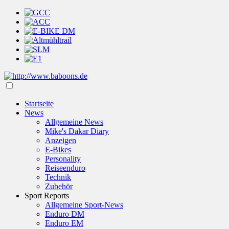
Startseite
News
Allgemeine News
Mike's Dakar Diary
Anzeigen
E-Bikes
Personality
Reiseenduro
Technik
Zubehör
Sport Reports
Allgemeine Sport-News
Enduro DM
Enduro EM