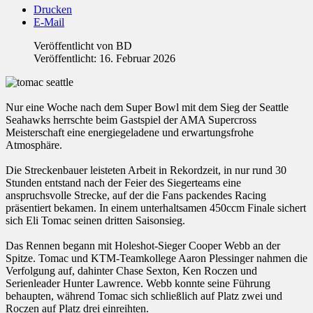
Drucken
E-Mail
Veröffentlicht von
BD
Veröffentlicht: 16. Februar 2026
Nur eine Woche nach dem Super Bowl mit dem Sieg der Seattle
Seahawks herrschte beim Gastspiel der AMA Supercross
Meisterschaft eine energiegeladene und erwartungsfrohe
Atmosphäre.
Die Streckenbauer leisteten Arbeit in Rekordzeit, in nur rund 30
Stunden entstand nach der Feier des Siegerteams eine
anspruchsvolle Strecke, auf der die Fans packendes Racing
präsentiert bekamen. In einem unterhaltsamen 450ccm Finale sichert
sich Eli Tomac seinen dritten Saisonsieg.
Das Rennen begann mit Holeshot-Sieger Cooper Webb an der
Spitze. Tomac und KTM-Teamkollege Aaron Plessinger nahmen die
Verfolgung auf, dahinter Chase Sexton, Ken Roczen und
Serienleader Hunter Lawrence. Webb konnte seine Führung
behaupten, während Tomac sich schließlich auf Platz zwei und
Roczen auf Platz drei einreihten.