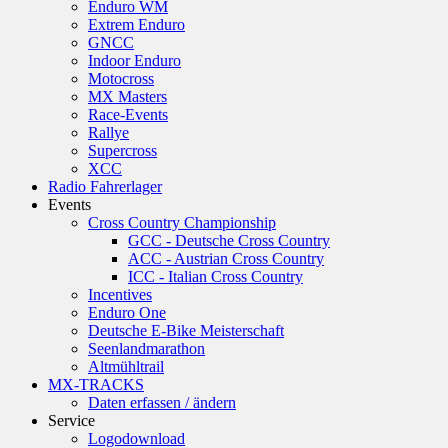
Enduro WM
Extrem Enduro
GNCC
Indoor Enduro
Motocross
MX Masters
Race-Events
Rallye
Supercross
XCC
Radio Fahrerlager
Events
Cross Country Championship
GCC - Deutsche Cross Country
ACC - Austrian Cross Country
ICC - Italian Cross Country
Incentives
Enduro One
Deutsche E-Bike Meisterschaft
Seenlandmarathon
Altmühltrail
MX-TRACKS
Daten erfassen / ändern
Service
Logodownload