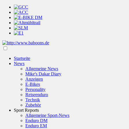
Startseite
News
Allgemeine News
Mike's Dakar Diary
Anzeigen
E-Bikes
Personality
Reiseenduro
Technik
Zubehör
Sport Reports
Allgemeine Sport-News
Enduro DM
Enduro EM