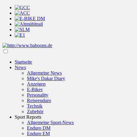
Startseite
News
Allgemeine News
Mike's Dakar Diary
Anzeigen
E-Bikes
Personality
Reiseenduro
Technik
Zubehör
Sport Reports
Allgemeine Sport-News
Enduro DM
Enduro EM