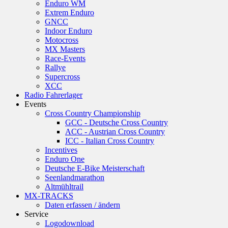
Enduro WM
Extrem Enduro
GNCC
Indoor Enduro
Motocross
MX Masters
Race-Events
Rallye
Supercross
XCC
Radio Fahrerlager
Events
Cross Country Championship
GCC - Deutsche Cross Country
ACC - Austrian Cross Country
ICC - Italian Cross Country
Incentives
Enduro One
Deutsche E-Bike Meisterschaft
Seenlandmarathon
Altmühltrail
MX-TRACKS
Daten erfassen / ändern
Service
Logodownload