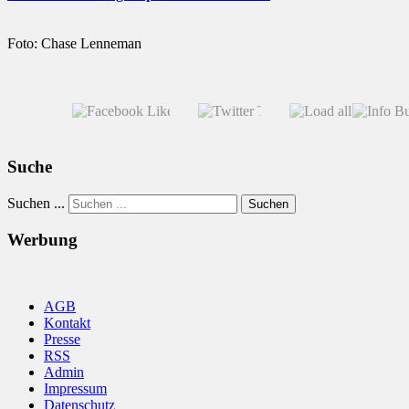
Foto: Chase Lenneman
Suche
Suchen ...
Suchen
Werbung
AGB
Kontakt
Presse
RSS
Admin
Impressum
Datenschutz