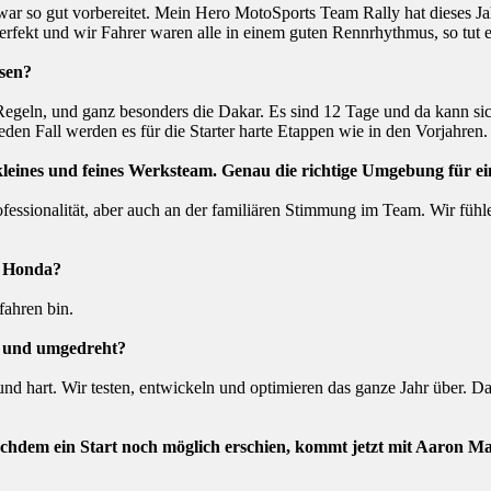
ch war so gut vorbereitet. Mein Hero MotoSports Team Rally hat dieses 
rfekt und wir Fahrer waren alle in einem guten Rennrhythmus, so tut e
esen?
egeln, und ganz besonders die Dakar. Es sind 12 Tage und da kann sic
en Fall werden es für die Starter harte Etappen wie in den Vorjahren.
leines und feines Werksteam. Genau die richtige Umgebung für ein
ofessionalität, aber auch an der familiären Stimmung im Team. Wir fühl
r Honda?
fahren bin.
bt und umgedreht?
l und hart. Wir testen, entwickeln und optimieren das ganze Jahr über. 
Nachdem ein Start noch möglich erschien, kommt jetzt mit Aaron 