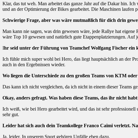
Klar, das tut weh. Man arbeitet das ganze Jahr auf die Dakar hin. I
und an der Optimierung der Bikes gearbeitet. Die Maschinen laufen pe
Schwierige Frage, aber was wäre mutmaßlich für dich drin gew
Man kann nie sagen, was drin gewesen wäre, jede Rallye hat eigene R
wäre Top 10 gewesen und natürlich gute Etappenplatzierungen. Auf jed
I
hr seid unter der Führung von Teamchef Wolfgang Fischer ein k
Ich fühle mich super wohl bei Hero, das liegt hauptsächlich an der Pr
auch in den Ergebnissen wieder.
Wo liegen die Unterschiede zu den großen Teams von KTM ode
Das kann ich nicht vergleichen, da ich nicht in einem dieser Teams ge
Okay, anders gefragt. Was haben diese Teams, das ihr nicht ha
Ich weiß, wie bei Hero gearbeitet wird, und das ist sehr professionel
sehr gut.
Leider hat sich auch dein Teamkollege Franco Caimi verletzt. 
Ja, leider. In unserem Sport gehören Unfälle eben dazu.