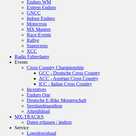
Enduro WM
Extrem Enduro
GNCC
Indoor Enduro
Motocross
MX Masters
Race-Events
Rallye
Supercross
XCC
Radio Fahrerlager
Events
Cross Country Championship
GCC - Deutsche Cross Country
ACC - Austrian Cross Country
ICC - Italian Cross Country
Incentives
Enduro One
Deutsche E-Bike Meisterschaft
Seenlandmarathon
Altmühltrail
MX-TRACKS
Daten erfassen / ändern
Service
Logodownload