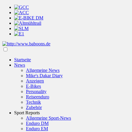
Startseite
News
Allgemeine News
Mike's Dakar Diary
Anzeigen
E-Bikes
Personality
Reiseenduro
Technik
Zubehör
Sport Reports
Allgemeine Sport-News
Enduro DM
Enduro EM