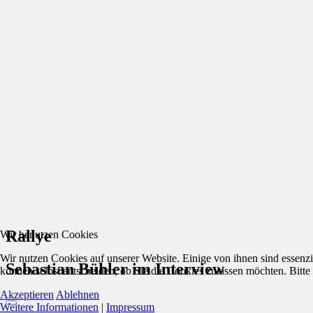
Rallye
Wir benutzen Cookies
Wir nutzen Cookies auf unserer Website. Einige von ihnen sind essenzi
Sebastian Bühler im Interview
können selbst entscheiden, ob Sie die Cookies zulassen möchten. Bitte
Akzeptieren
Ablehnen
Weitere Informationen
|
Impressum