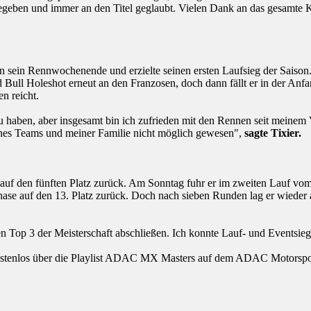
geben und immer an den Titel geglaubt. Vielen Dank an das gesamte Ko
 in sein Rennwochenende und erzielte seinen ersten Laufsieg der Saison
d Bull Holeshot erneut an den Franzosen, doch dann fällt er in der Anfa
n reicht.
u haben, aber insgesamt bin ich zufrieden mit den Rennen seit meinem V
nes Teams und meiner Familie nicht möglich gewesen",
sagte Tixier.
s auf den fünften Platz zurück. Am Sonntag fuhr er im zweiten Lauf vo
ase auf den 13. Platz zurück. Doch nach sieben Runden lag er wieder auf
en Top 3 der Meisterschaft abschließen. Ich konnte Lauf- und Eventsieg
kostenlos über die Playlist ADAC MX Masters auf dem ADAC Motorspo