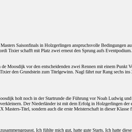
asters Saisonfinals in Holzgerlingen anspruchsvolle Bedingungen au
xier schafft mit Platz zwei erneut den Sprung aufs Eventpodium. Max
n de Moosdijk vor den entscheidenden zwei Rennen mit einem Punkt Vo
 Tixier den Grundstein zum Titelgewinn. Nagl fährt nur Rang sechs in
 Moosdijk holt noch in der Startrunde die Führung vor Noah Ludwig u
erkleinern. Der Niederländer ist mit dem Erfolg in Holzgerlingen der 
Masters-Titel, sondern auch die erste Meisterschaft in dieser Klasse
 zusammengepasst. Ich fühlte mich gut, hatte gute Starts. Ich hatte diese