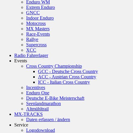
Enduro WM
Extrem Enduro
GNCC
Indoor Enduro
Motocross
MX Masters
Race-Events
Rallye
Supercross
XCC
Radio Fahrerlager
Events
Cross Country Championship
GCC - Deutsche Cross Country
ACC - Austrian Cross Country
ICC - Italian Cross Country
Incentives
Enduro One
Deutsche E-Bike Meisterschaft
Seenlandmarathon
Altmühltrail
MX-TRACKS
Daten erfassen / ändern
Service
Logodownload