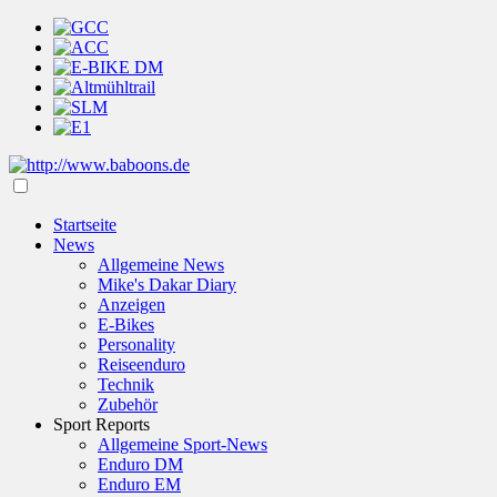
Startseite
News
Allgemeine News
Mike's Dakar Diary
Anzeigen
E-Bikes
Personality
Reiseenduro
Technik
Zubehör
Sport Reports
Allgemeine Sport-News
Enduro DM
Enduro EM