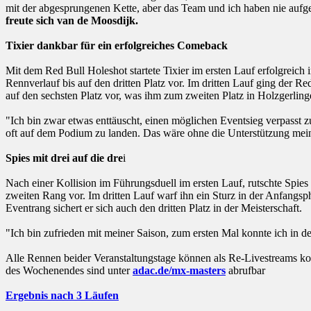
mit der abgesprungenen Kette, aber das Team und ich haben nie aufge
freute sich van de Moosdijk.
Tixier dankbar für ein erfolgreiches Comeback
Mit dem Red Bull Holeshot startete Tixier im ersten Lauf erfolgreich
Rennverlauf bis auf den dritten Platz vor. Im dritten Lauf ging der Re
auf den sechsten Platz vor, was ihm zum zweiten Platz in Holzgerlinge
"Ich bin zwar etwas enttäuscht, einen möglichen Eventsieg verpasst z
oft auf dem Podium zu landen. Das wäre ohne die Unterstützung mei
Spies mit drei auf die dre
i
Nach einer Kollision im Führungsduell im ersten Lauf, rutschte Spie
zweiten Rang vor. Im dritten Lauf warf ihn ein Sturz in der Anfangsph
Eventrang sichert er sich auch den dritten Platz in der Meisterschaft.
"Ich bin zufrieden mit meiner Saison, zum ersten Mal konnte ich in d
Alle Rennen beider Veranstaltungstage können als Re-Livestreams 
des Wochenendes sind unter
adac.de/mx-masters
abrufbar
Ergebnis nach 3 Läufen