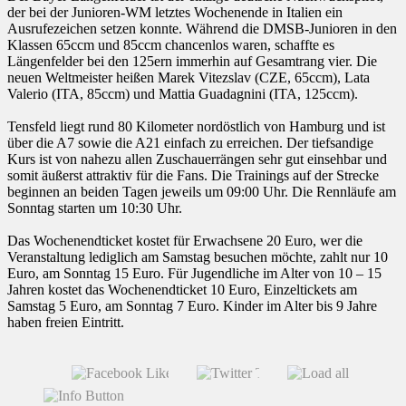
der bei der Junioren-WM letztes Wochenende in Italien ein
Ausrufezeichen setzen konnte. Während die DMSB-Junioren in den
Klassen 65ccm und 85ccm chancenlos waren, schaffte es
Längenfelder bei den 125ern immerhin auf Gesamtrang vier. Die
neuen Weltmeister heißen Marek Vitezslav (CZE, 65ccm), Lata
Valerio (ITA, 85ccm) und Mattia Guadagnini (ITA, 125ccm).
Tensfeld liegt rund 80 Kilometer nordöstlich von Hamburg und ist
über die A7 sowie die A21 einfach zu erreichen. Der tiefsandige
Kurs ist von nahezu allen Zuschauerrängen sehr gut einsehbar und
somit äußerst attraktiv für die Fans. Die Trainings auf der Strecke
beginnen an beiden Tagen jeweils um 09:00 Uhr. Die Rennläufe am
Sonntag starten um 10:30 Uhr.
Das Wochenendticket kostet für Erwachsene 20 Euro, wer die
Veranstaltung lediglich am Samstag besuchen möchte, zahlt nur 10
Euro, am Sonntag 15 Euro. Für Jugendliche im Alter von 10 – 15
Jahren kostet das Wochenendticket 10 Euro, Einzeltickets am
Samstag 5 Euro, am Sonntag 7 Euro. Kinder im Alter bis 9 Jahre
haben freien Eintritt.