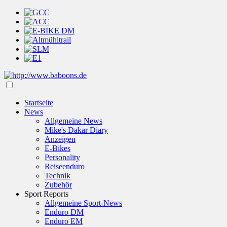
Startseite
News
Allgemeine News
Mike's Dakar Diary
Anzeigen
E-Bikes
Personality
Reiseenduro
Technik
Zubehör
Sport Reports
Allgemeine Sport-News
Enduro DM
Enduro EM