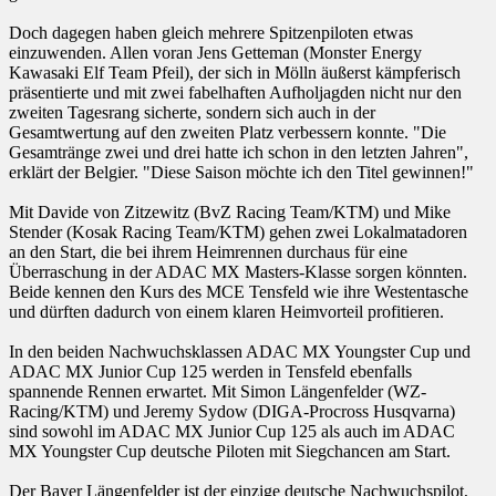
Doch dagegen haben gleich mehrere Spitzenpiloten etwas
einzuwenden. Allen voran Jens Getteman (Monster Energy
Kawasaki Elf Team Pfeil), der sich in Mölln äußerst kämpferisch
präsentierte und mit zwei fabelhaften Aufholjagden nicht nur den
zweiten Tagesrang sicherte, sondern sich auch in der
Gesamtwertung auf den zweiten Platz verbessern konnte. "Die
Gesamtränge zwei und drei hatte ich schon in den letzten Jahren",
erklärt der Belgier. "Diese Saison möchte ich den Titel gewinnen!"
Mit Davide von Zitzewitz (BvZ Racing Team/KTM) und Mike
Stender (Kosak Racing Team/KTM) gehen zwei Lokalmatadoren
an den Start, die bei ihrem Heimrennen durchaus für eine
Überraschung in der ADAC MX Masters-Klasse sorgen könnten.
Beide kennen den Kurs des MCE Tensfeld wie ihre Westentasche
und dürften dadurch von einem klaren Heimvorteil profitieren.
In den beiden Nachwuchsklassen ADAC MX Youngster Cup und
ADAC MX Junior Cup 125 werden in Tensfeld ebenfalls
spannende Rennen erwartet. Mit Simon Längenfelder (WZ-
Racing/KTM) und Jeremy Sydow (DIGA-Procross Husqvarna)
sind sowohl im ADAC MX Junior Cup 125 als auch im ADAC
MX Youngster Cup deutsche Piloten mit Siegchancen am Start.
Der Bayer Längenfelder ist der einzige deutsche Nachwuchspilot,