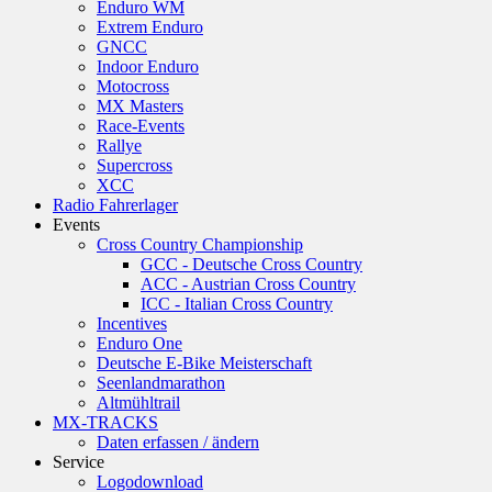
Enduro WM
Extrem Enduro
GNCC
Indoor Enduro
Motocross
MX Masters
Race-Events
Rallye
Supercross
XCC
Radio Fahrerlager
Events
Cross Country Championship
GCC - Deutsche Cross Country
ACC - Austrian Cross Country
ICC - Italian Cross Country
Incentives
Enduro One
Deutsche E-Bike Meisterschaft
Seenlandmarathon
Altmühltrail
MX-TRACKS
Daten erfassen / ändern
Service
Logodownload