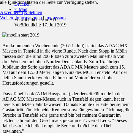
alle Funktionalitäten der Seite zur Verfügung stehen.
Drucken
E-Mail
Akzeptieren
Ablehnen
Weitere Informationen
|
Impressum
Veröffentlicht von
BD
Veröffentlicht: 17. Juli 2019
Am kommenden Wochenende (20./21. Juli) startet das ADAC MX
Masters in Tensfeld in die vierte Runde. Nach dem Stopp in Mölln
messen sich die rund 200 Piloten zum zweiten Mal innerhalb von
drei Wochen im hohen Norden Deutschlands. Zum 15-jährigen
Jubiläum der Serie gastiert das ADAC MX Masters auch zum 15.
Mal auf dem 1.530 Meter langen Kurs des MCE Tensfeld. Auf der
tiefen Sandstrecke werden Fahrer und Motorräder vor hohe
Herausforderungen gestellt.
Dass Tanel Leok (A1M Husqvarna), der derzeit Führende in der
ADAC MX Masters-Klasse, auch in Tensfeld siegen kann, hat er
bereits im letzten Jahr bewiesen. Damals konnte der Este bei seinem
Gastauftritt nämlich beide Rennen souverän gewinnen. "Ich mag die
Strecke in Tensfeld sehr gerne und bin bei meinem Gaststart im
letzten Jahr auf den Geschmack gekommen", verrät Leok. "Dieses
Jahr bestreite ich die komplette Serie und möchte den Titel
gewinnen."