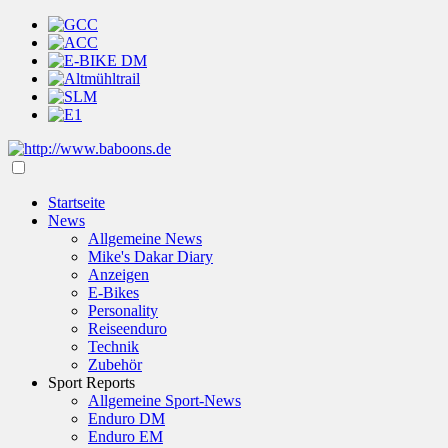
Startseite
News
Allgemeine News
Mike's Dakar Diary
Anzeigen
E-Bikes
Personality
Reiseenduro
Technik
Zubehör
Sport Reports
Allgemeine Sport-News
Enduro DM
Enduro EM