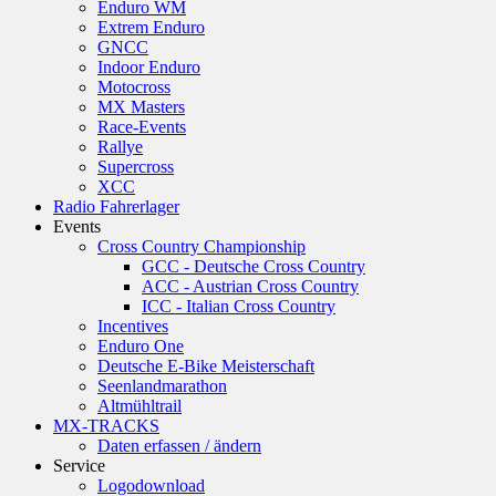
Enduro WM
Extrem Enduro
GNCC
Indoor Enduro
Motocross
MX Masters
Race-Events
Rallye
Supercross
XCC
Radio Fahrerlager
Events
Cross Country Championship
GCC - Deutsche Cross Country
ACC - Austrian Cross Country
ICC - Italian Cross Country
Incentives
Enduro One
Deutsche E-Bike Meisterschaft
Seenlandmarathon
Altmühltrail
MX-TRACKS
Daten erfassen / ändern
Service
Logodownload