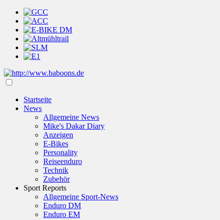
Startseite
News
Allgemeine News
Mike's Dakar Diary
Anzeigen
E-Bikes
Personality
Reiseenduro
Technik
Zubehör
Sport Reports
Allgemeine Sport-News
Enduro DM
Enduro EM