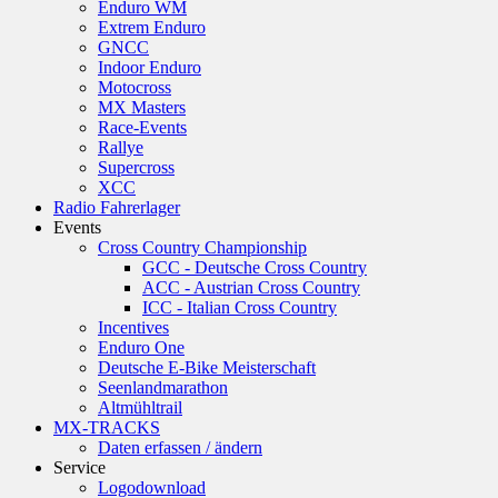
Enduro WM
Extrem Enduro
GNCC
Indoor Enduro
Motocross
MX Masters
Race-Events
Rallye
Supercross
XCC
Radio Fahrerlager
Events
Cross Country Championship
GCC - Deutsche Cross Country
ACC - Austrian Cross Country
ICC - Italian Cross Country
Incentives
Enduro One
Deutsche E-Bike Meisterschaft
Seenlandmarathon
Altmühltrail
MX-TRACKS
Daten erfassen / ändern
Service
Logodownload