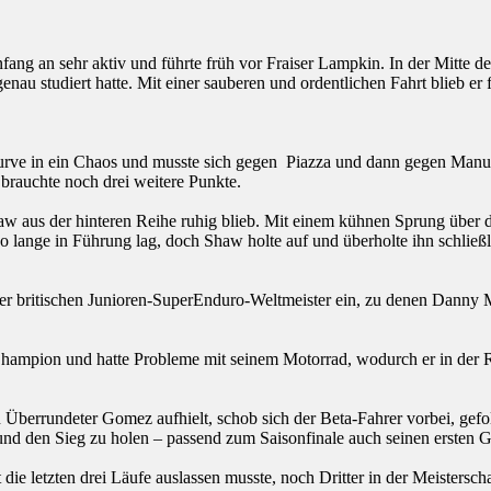
ang an sehr aktiv und führte früh vor Fraiser Lampkin. In der Mitte de
nau studiert hatte. Mit einer sauberen und ordentlichen Fahrt blieb er f
 Kurve in ein Chaos und musste sich gegen Piazza und dann gegen Man
 brauchte noch drei weitere Punkte.
 aus der hinteren Reihe ruhig blieb. Mit einem kühnen Sprung über die
o lange in Führung lag, doch Shaw holte auf und überholte ihn schließli
der britischen Junioren-SuperEnduro-Weltmeister ein, zu denen Dann
e Champion und hatte Probleme mit seinem Motorrad, wodurch er in der
n Überrundeter Gomez aufhielt, schob sich der Beta-Fahrer vorbei, gef
und den Sieg zu holen – passend zum Saisonfinale auch seinen ersten 
e letzten drei Läufe auslassen musste, noch Dritter in der Meistersc