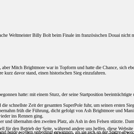
sfache Weltmeister Billy Bolt beim Finale im französischen Douai nic
t, aber Mitch Brightmore war in Topform und hatte die Chance, sich eb
e kurz davor stand, einen historischen Sieg einzufahren.
begonnen hatte: mit einem Sturz, der seine Startposition beeinträchtig
die schnellste Zeit der gesamten SuperPole fuhr, um seinen ersten Sieg
übernahm früh die Führung, dicht gefolgt von Ash Brightmore und Mani L
wieder ins Rennen ging.
ler und übernahm den zweiten Platz, als Ash in den Felsen stürzte. Da
ell für den Betrieb der Seite, während andere uns helfen, diese Websit
nd beide wollten unbedingt gewinnen, als sie sich an der Spitze abwec
 beachten Sie, dass bei einer Ablehnung womöglich nicht mehr alle Funk