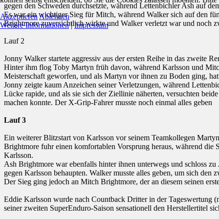
gegen den Schweden durchsetzte, während Lettenbichler Ash auf dem dr
Es war ein wichtiger Sieg für Mitch, während Walker sich auf den f
Akzeptieren
Ablehnen
Brightmore zuversichtlich wirkte und Walker verletzt war und noch zw
Weitere Informationen
|
Impressum
Lauf 2
Jonny Walker startete aggressiv aus der ersten Reihe in das zweite R
Hinter ihm flog Toby Martyn früh davon, während Karlsson und Mitch 
Meisterschaft geworfen, und als Martyn vor ihnen zu Boden ging, hat
Jonny zeigte kaum Anzeichen seiner Verletzungen, während Lettenbichl
Lücke rapide, und als sie sich der Ziellinie näherten, versuchten be
machen konnte. Der X-Grip-Fahrer musste noch einmal alles geben
Lauf 3
Ein weiterer Blitzstart von Karlsson vor seinem Teamkollegen Martyn
Brightmore fuhr einen komfortablen Vorsprung heraus, während die 
Karlsson.
Ash Brightmore war ebenfalls hinter ihnen unterwegs und schloss zu
gegen Karlsson behaupten. Walker musste alles geben, um sich den zw
Der Sieg ging jedoch an Mitch Brightmore, der an diesem seinen erste
Eddie Karlsson wurde nach Countback Dritter in der Tageswertung (m
seiner zweiten SuperEnduro-Saison sensationell den Herstellertitel sic