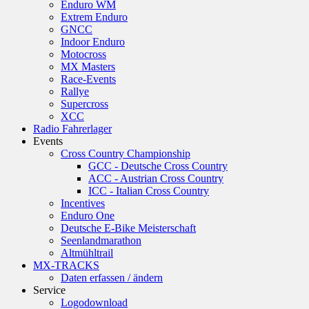
Enduro WM
Extrem Enduro
GNCC
Indoor Enduro
Motocross
MX Masters
Race-Events
Rallye
Supercross
XCC
Radio Fahrerlager
Events
Cross Country Championship
GCC - Deutsche Cross Country
ACC - Austrian Cross Country
ICC - Italian Cross Country
Incentives
Enduro One
Deutsche E-Bike Meisterschaft
Seenlandmarathon
Altmühltrail
MX-TRACKS
Daten erfassen / ändern
Service
Logodownload