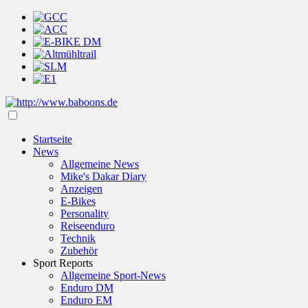
Startseite
News
Allgemeine News
Mike's Dakar Diary
Anzeigen
E-Bikes
Personality
Reiseenduro
Technik
Zubehör
Sport Reports
Allgemeine Sport-News
Enduro DM
Enduro EM