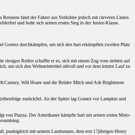
s Rennens fand der Fahrer aus Yorkshire jedoch mit cleveren Linien
ehlerfrei und holte sich seinen ersten Sieg in der Junior-Klasse.
uel Gomez durchkämpfen, um sich den hart erkämpften zweiten Platz
 riesigen Reifen schaffte er es, sich mit einem Zug vom siebten auf
ch, um sich den Weltmeistertitel stilvoll und vor dem letzten Lauf zu
y McCanney, Will Hoare und die Brüder Mitch und Ash Brightmore
 Reihenfolge zurückfiel. An der Spitze lag Gomez vor Lampkin und
olgt von Piazza. Der Amerikaner kämpfte hart um seinen ersten Moto-
Gesamtsieg.
haft, punktgleich mit seinem Landsmann, dem erst 17jährigen Henry