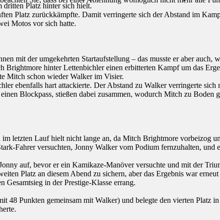
itten Platz hinter sich hielt.
ünften Platz zurückkämpfte. Damit verringerte sich der Abstand im Ka
ei Motos vor sich hatte.
ennen mit der umgekehrten Startaufstellung – das musste er aber auch, 
Brightmore hinter Lettenbichler einen erbitterten Kampf um das Ergeb
te Mitch schon wieder Walker im Visier.
er ebenfalls hart attackierte. Der Abstand zu Walker verringerte sich n
ide einen Blockpass, stießen dabei zusammen, wodurch Mitch zu Boden gi
 im letzten Lauf hielt nicht lange an, da Mitch Brightmore vorbeizog
Stark-Fahrer versuchten, Jonny Walker vom Podium fernzuhalten, und 
 Jonny auf, bevor er ein Kamikaze-Manöver versuchte und mit der Triu
eiten Platz an diesem Abend zu sichern, aber das Ergebnis war erneut 
n Gesamtsieg in der Prestige-Klasse errang.
it 48 Punkten gemeinsam mit Walker) und belegte den vierten Platz in
herte.