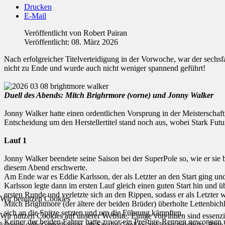
Drucken
E-Mail
Veröffentlicht von
Robert Pairan
Veröffentlicht: 08. März 2026
Nach erfolgreicher Titelverteidigung in der Vorwoche, war der sech
nicht zu Ende und wurde auch nicht weniger spannend geführt!
Duell des Abends: Mitch Brighrmore (vorne) und Jonny Walker
Jonny Walker hatte einen ordentlichen Vorsprung in der Meisterschaf
Entscheidung um den Herstellertitel stand noch aus, wobei Stark Futur
Lauf 1
Jonny Walker beendete seine Saison bei der SuperPole so, wie er sie 
diesem Abend erschwerte.
Am Ende war es Eddie Karlsson, der als Letzter an den Start ging und 
Karlsson legte dann im ersten Lauf gleich einen guten Start hin und 
ersten Runde und verletzte sich an den Rippen, sodass er als Letzter 
Wir benutzen Cookies
Mitch Brightmore (der ältere der beiden Brüder) überholte Lettenbich
sich an die Spitze setzten und um die Führung kämpften.
Wir nutzen Cookies auf unserer Website. Einige von ihnen sind essenzi
Keiner der beiden Fahrer hatte zuvor ein Prestige-Rennen gewonnen u
können selbst entscheiden, ob Sie die Cookies zulassen möchten. Bitte