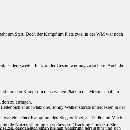
ht mehr am Start. Doch der Kampf um Platz zwei in der WM war noch
enfalls den zweiten Platz in der Gesamtwertung zu sichern. Auch die
te und ihm den Kampf um den zweiten Platz in der Meisterschaft an
 dort zu erringen.
ettenbichler auf Platz drei. Jonny Walker stürzte unterdessen in der
mit war ein echter Kampf um den Sieg eröffnet, als Eddie und Mitch
e und die Nutzererfahrung zu verbessern (Tracking Cookies). Sie
hselten, bevor Mitch einen kleinen Vorsprung herausfuhr und sich
tionalitäten der Seite zur Verfügung stehen.