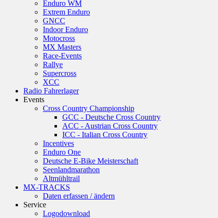
Enduro WM
Extrem Enduro
GNCC
Indoor Enduro
Motocross
MX Masters
Race-Events
Rallye
Supercross
XCC
Radio Fahrerlager
Events
Cross Country Championship
GCC - Deutsche Cross Country
ACC - Austrian Cross Country
ICC - Italian Cross Country
Incentives
Enduro One
Deutsche E-Bike Meisterschaft
Seenlandmarathon
Altmühltrail
MX-TRACKS
Daten erfassen / ändern
Service
Logodownload