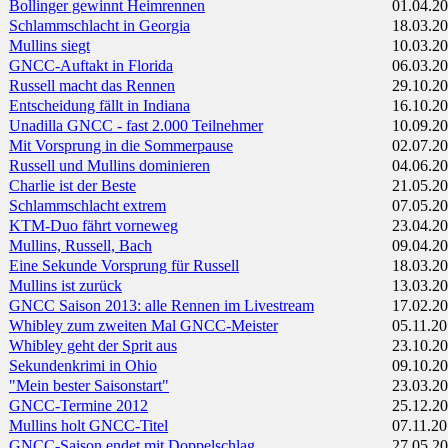
Bollinger gewinnt Heimrennen
01.04.2
Schlammschlacht in Georgia
18.03.2
Mullins siegt
10.03.2
GNCC-Auftakt in Florida
06.03.2
Russell macht das Rennen
29.10.2
Entscheidung fällt in Indiana
16.10.2
Unadilla GNCC - fast 2.000 Teilnehmer
10.09.2
Mit Vorsprung in die Sommerpause
02.07.2
Russell und Mullins dominieren
04.06.2
Charlie ist der Beste
21.05.2
Schlammschlacht extrem
07.05.2
KTM-Duo fährt vorneweg
23.04.2
Mullins, Russell, Bach
09.04.2
Eine Sekunde Vorsprung für Russell
18.03.2
Mullins ist zurück
13.03.2
GNCC Saison 2013: alle Rennen im Livestream
17.02.2
Whibley zum zweiten Mal GNCC-Meister
05.11.2
Whibley geht der Sprit aus
23.10.2
Sekundenkrimi in Ohio
09.10.2
"Mein bester Saisonstart"
23.03.2
GNCC-Termine 2012
25.12.2
Mullins holt GNCC-Titel
07.11.20
GNCC-Saison endet mit Doppelschlag
27.05.2