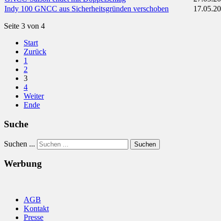
Indy 100 GNCC aus Sicherheitsgründen verschoben
17.05.2
Seite 3 von 4
Start
Zurück
1
2
3
4
Weiter
Ende
Suche
Suchen ...
Suchen
Werbung
AGB
Kontakt
Presse