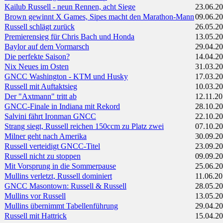
Kailub Russell - neun Rennen, acht Siege
23.06.2
Brown gewinnt X Games, Sipes macht den Marathon-Mann
09.06.2
Russell schlägt zurück
26.05.2
Premierensieg für Chris Bach und Honda
13.05.2
Baylor auf dem Vormarsch
29.04.2
Die perfekte Saison?
14.04.2
Nix Neues im Osten
31.03.2
GNCC Washington - KTM und Husky
17.03.2
Russell mit Auftaktsieg
10.03.2
Der "Axtmann" tritt ab
12.11.2
GNCC-Finale in Indiana mit Rekord
28.10.2
Salvini fährt Ironman GNCC
22.10.2
Strang siegt, Russell reichen 150ccm zu Platz zwei
07.10.2
Milner geht nach Amerika
30.09.2
Russell verteidigt GNCC-Titel
23.09.2
Russell nicht zu stoppen
09.09.2
Mit Vorsprung in die Sommerpause
25.06.2
Mullins verletzt, Russell dominiert
11.06.2
GNCC Masontown: Russell & Russell
28.05.2
Mullins vor Russell
13.05.2
Mullins übernimmt Tabellenführung
29.04.2
Russell mit Hattrick
15.04.2