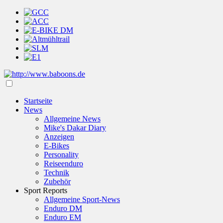
Startseite
News
Allgemeine News
Mike's Dakar Diary
Anzeigen
E-Bikes
Personality
Reiseenduro
Technik
Zubehör
Sport Reports
Allgemeine Sport-News
Enduro DM
Enduro EM