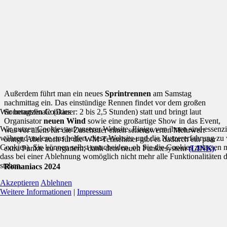
Außerdem führt man ein neues
Sprintrennen
am Samstag
nachmittag ein. Das einstündige Rennen findet vor dem großen
Wir benutzen Cookies
Sonntagsfinale (Dauer: 2 bis 2,5 Stunden) statt und bringt laut
Organisator
neuen Wind
sowie eine großartige Show in das Event,
Wir nutzen Cookies auf unserer Website. Einige von ihnen sind essenzie
was vor allem für die Zuschauer einen sehenswerten Mehrwert
während andere uns helfen, diese Website und die Nutzererfahrung zu 
bringt. Aber auch für die WM-Teilnehmer gibt es dadurch ein paar
Cookies). Sie können selbst entscheiden, ob Sie die Cookies zulassen 
extra Punkte zu ergattern, dank dem neuen Punktesystem
(LINK)
.
dass bei einer Ablehnung womöglich nicht mehr alle Funktionalitäten 
stehen.
Romaniacs 2024
Akzeptieren
Ablehnen
Weitere Informationen
|
Impressum