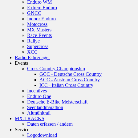
Enduro WM
Extrem Enduro
GNCC
Indoor Enduro
Motocross
MX Masters
Race-Events
Rallye
Supercross
XCC
Radio Fahrerlager
Events
Cross Country Championship
GCC - Deutsche Cross Country
ACC - Austrian Cross Country
ICC - Italian Cross Country
Incentives
Enduro One
Deutsche E-Bike Meisterschaft
Seenlandmarathon
Altmühltrail
MX-TRACKS
Daten erfassen / ändern
Service
Logodownload