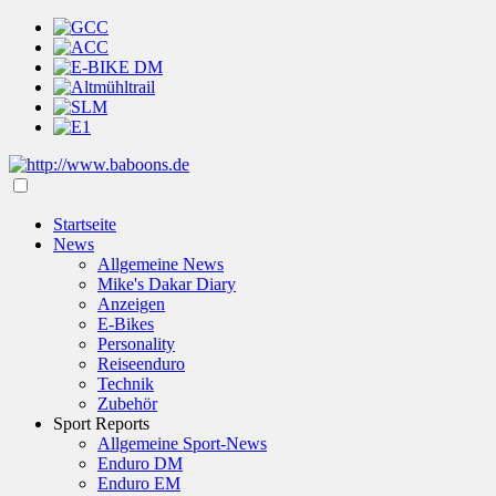
Startseite
News
Allgemeine News
Mike's Dakar Diary
Anzeigen
E-Bikes
Personality
Reiseenduro
Technik
Zubehör
Sport Reports
Allgemeine Sport-News
Enduro DM
Enduro EM