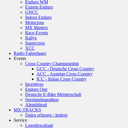
Enduro WM
Extrem Enduro
GNCC
Indoor Enduro
Motocross
MX Masters
Race-Events
Rallye
Supercross
XCC
Radio Fahrerlager
Events
Cross Country Championship
GCC - Deutsche Cross Country
ACC - Austrian Cross Country
ICC - Italian Cross Country
Incentives
Enduro One
Deutsche E-Bike Meisterschaft
Seenlandmarathon
Altmühltrail
MX-TRACKS
Daten erfassen / ändern
Service
Logodownload