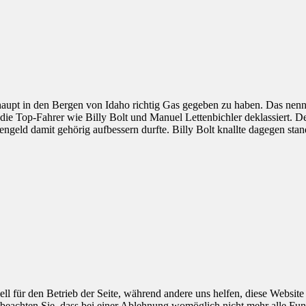
haupt in den Bergen von Idaho richtig Gas gegeben zu haben. Das nen
e Top-Fahrer wie Billy Bolt und Manuel Lettenbichler deklassiert. Der
geld damit gehörig aufbessern durfte. Billy Bolt knallte dagegen sta
ell für den Betrieb der Seite, während andere uns helfen, diese Websit
 beachten Sie, dass bei einer Ablehnung womöglich nicht mehr alle Funk