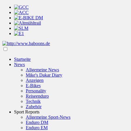
Startseite
News
Allgemeine News
Mike's Dakar Diary
Anzeigen
E-Bikes
Personality
Reiseenduro
Technik
Zubehör
Sport Reports
Allgemeine Sport-News
Enduro DM
Enduro EM