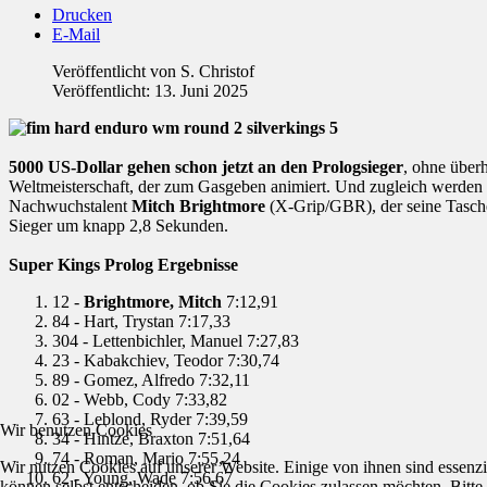
Drucken
E-Mail
Veröffentlicht von
S. Christof
Veröffentlicht: 13. Juni 2025
5000 US-Dollar gehen schon jetzt an den Prologsieger
, ohne über
Weltmeisterschaft, der zum Gasgeben animiert. Und zugleich werden di
Nachwuchstalent
Mitch Brightmore
(X-Grip/GBR), der seine Taschen
Sieger um knapp 2,8 Sekunden.
Super Kings Prolog Ergebnisse
12 -
Brightmore, Mitch
7:12,91
84 - Hart, Trystan 7:17,33
304 - Lettenbichler, Manuel 7:27,83
23 - Kabakchiev, Teodor 7:30,74
89 - Gomez, Alfredo 7:32,11
02 - Webb, Cody 7:33,82
63 - Leblond, Ryder 7:39,59
Wir benutzen Cookies
34 - Hintze, Braxton 7:51,64
74 - Roman, Mario 7:55,24
Wir nutzen Cookies auf unserer Website. Einige von ihnen sind essenzi
62 - Young, Wade 7:56,67
können selbst entscheiden, ob Sie die Cookies zulassen möchten. Bitte