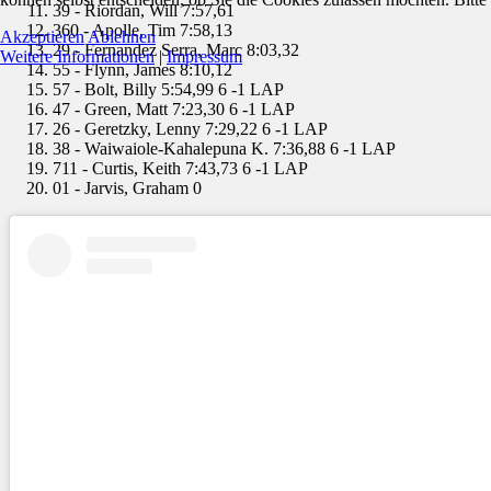
39 - Riordan, Will 7:57,61
360 - Apolle, Tim 7:58,13
Akzeptieren
Ablehnen
29 - Fernandez Serra, Marc 8:03,32
Weitere Informationen
|
Impressum
55 - Flynn, James 8:10,12
57 - Bolt, Billy 5:54,99 6 -1 LAP
47 - Green, Matt 7:23,30 6 -1 LAP
26 - Geretzky, Lenny 7:29,22 6 -1 LAP
38 - Waiwaiole-Kahalepuna K. 7:36,88 6 -1 LAP
711 - Curtis, Keith 7:43,73 6 -1 LAP
01 - Jarvis, Graham 0