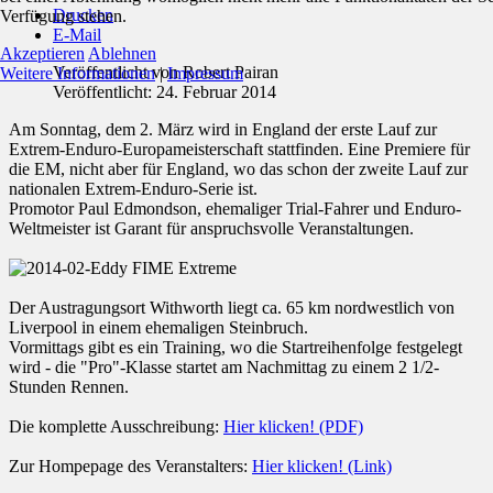
Drucken
Verfügung stehen.
E-Mail
Akzeptieren
Ablehnen
Veröffentlicht von
Robert Pairan
Weitere Informationen
|
Impressum
Veröffentlicht: 24. Februar 2014
Am Sonntag, dem 2. März wird in England der erste Lauf zur
Extrem-Enduro-Europameisterschaft stattfinden. Eine Premiere für
die EM, nicht aber für England, wo das schon der zweite Lauf zur
nationalen Extrem-Enduro-Serie ist.
Promotor Paul Edmondson, ehemaliger Trial-Fahrer und Enduro-
Weltmeister ist Garant für anspruchsvolle Veranstaltungen.
Der Austragungsort Withworth liegt ca. 65 km nordwestlich von
Liverpool in einem ehemaligen Steinbruch.
Vormittags gibt es ein Training, wo die Startreihenfolge festgelegt
wird - die "Pro"-Klasse startet am Nachmittag zu einem 2 1/2-
Stunden Rennen.
Die komplette Ausschreibung:
Hier klicken! (PDF)
Zur Hompepage des Veranstalters:
Hier klicken! (Link)