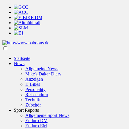
Startseite
News
Allgemeine News
Mike's Dakar Diary
Anzeigen
E-Bikes
Personality
Reiseenduro
Technik
Zubehör
Sport Reports
Allgemeine Sport-News
Enduro DM
Enduro EM