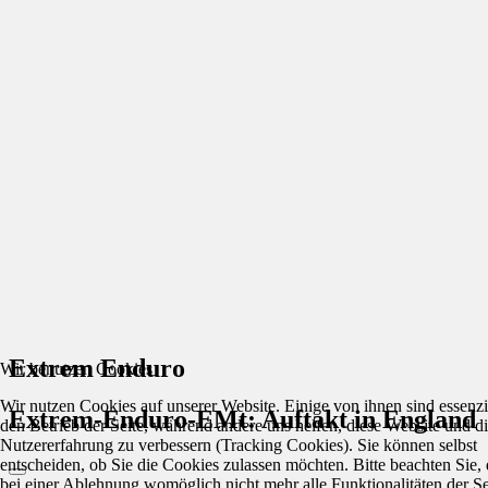
Extrem Enduro
Wir benutzen Cookies
Wir nutzen Cookies auf unserer Website. Einige von ihnen sind essenzie
Extrem-Enduro-EMt: Auftakt in England
den Betrieb der Seite, während andere uns helfen, diese Website und d
Nutzererfahrung zu verbessern (Tracking Cookies). Sie können selbst
entscheiden, ob Sie die Cookies zulassen möchten. Bitte beachten Sie, 
bei einer Ablehnung womöglich nicht mehr alle Funktionalitäten der Se