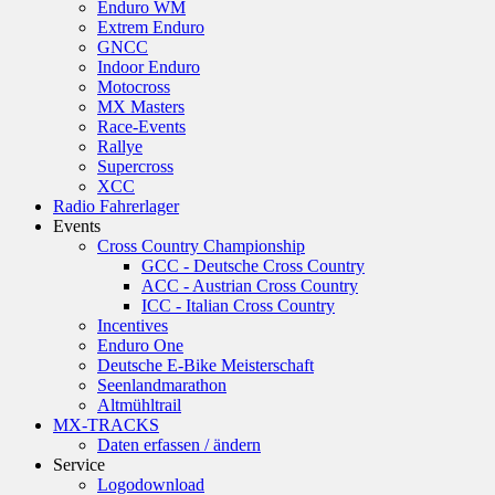
Enduro WM
Extrem Enduro
GNCC
Indoor Enduro
Motocross
MX Masters
Race-Events
Rallye
Supercross
XCC
Radio Fahrerlager
Events
Cross Country Championship
GCC - Deutsche Cross Country
ACC - Austrian Cross Country
ICC - Italian Cross Country
Incentives
Enduro One
Deutsche E-Bike Meisterschaft
Seenlandmarathon
Altmühltrail
MX-TRACKS
Daten erfassen / ändern
Service
Logodownload