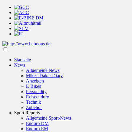
Startseite
News
Allgemeine News
Mike's Dakar Diary
Anzeigen
E-Bikes
Personality
Reiseenduro
Technik
Zubehör
Sport Reports
Allgemeine Sport-News
Enduro DM
Enduro EM