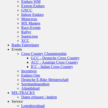
Enduro WM
Extrem Enduro
GNCC
Indoor Enduro
Motocross
MX Masters
Race-Events
Rallye
Supercross
XCC
Radio Fahrerlager
Events
Cross Country Championship
GCC - Deutsche Cross Country
ACC - Austrian Cross Country
ICC - Italian Cross Country
Incentives
Enduro One
Deutsche E-Bike Meisterschaft
Seenlandmarathon
Altmühltrail
MX-TRACKS
Daten erfassen / ändern
Service
Logodownload