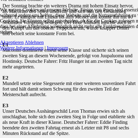
Der Sonntag brachte ein weiteres Drama mit hohem Einsatz hervor,
Wir nutzen Cookies auf unserer Website. Einige von ihnen sind essenzie
als Macoritto den Spieß umdrehte und sich nun den Gesamtsieg
während andere uns helfen, diese Website und die Nutzererfahrung zu 
holte. Er kämpfte mit Liszka bis aufs Messer und konnte ihn mit 10
Cookies). Sie können selbst entscheiden, ob Sie die Cookies zulassen 
Sekunden Vorsprung besiegen. Der Brite Mundell mischte auch in
dass bei einer Ablehnung womöglich nicht mehr alle Funktionalitäten 
den Kampf um das oberste Treppchen mit, wurde knapper Dritter
stehen.
und behielt seine konstante Form bei.
Akzeptieren
Ablehnen
E1
Weitere Informationen
|
Impressum
Macoritto dominierte erneut seine Klasse und sicherte sich seinen
zweiten Sieg an diesem Wochenende, gefolgt von Juupaluoma und
Hostinsky. Deutsche Fahrer: Fritz Hunger ist am zweiten Tag nicht
mehr angetreten.
E2
Mundell setzte seine Siegesserie mit einer weiteren souveränen Fahrt
fort und hält damit seinen Schwung für den zweiten Teil der
Meisterschaft aufrecht.
E3
Unser Deutsches Aushängeschild Leon Thomas erwies sich als
unschlagbar, holte sich den zweiten Sieg in Folge und etablierte sich
als neue Kraft in dieser Klasse. Deutscher Fahrer: Eddie Finding
beendete den zweiten Fahrtag erneut als Letzter mit P8 und sechs
Minuten Rückstand auf die Spitze.