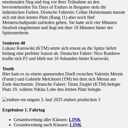
emotionalen Sieg und trug vor ihrer Teilnahme an den
bevorstehenden Six Days of Enduro in Bergamo stolz die
italienischen Farben. Deutsche Fahrerin: Celine Heistermann musste
sich mit dem letzten Platz (Rang 11) aber noch fünf
Meisterschaftpunkt zufrieden geben. Sie hatte sich vier Minuten
Strafzeit eingeheimst und liegt mit über 18 Minuten hinter der
Spitzenreiterin.
Senioren 40
Lukasz Kurowski (KTM) setzte sich erneut an die Spitze liefert
bislang eine perfekte Saison ab. Deutscher Fahrer: Nico Rambow
krallte sich P2 und blieb nur 16 Sekunden hinter Kurowski.
Youth
Hier kam es zu einem spannenden Duell zwischen Valentin Mersin
(Fantic) und Gabriele Melchiorri (TM) bei dem sich Mersin am
Ende durchsetzte. Deutsche Fahrer: Timm Ziegler (KTM) belegte
Platz 19, währen Niklas Lohe den letzten Platz belegte.
Ergebnisse 1. Fahrtag
Gesamtwertung aller Klassen:
LINK
Gesamtwertung nach Klassen:
LINK