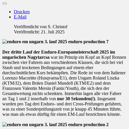
Drucken
E-Mail
Veröffentlicht von
S. Christof
Veröffentlicht: 21. Juli 2025
Der dritte Lauf der Enduro-Europameisterschaft 2025 im
ungarischen Nagytarcsa
war im Prinzip ein Kopf an Kopf Rennen
zwischen vier Fahrern aus verschiedenen Klassen, die sich bei viel
Staub und trockenen Bedingungen auf einem eher
durchschnittlichen Kurs bekämpften. Die Rede ist von dem Italiener
Lorenzo Macoritto (Husqvarna/E1), dem Ungarn Roland Liszka
(KTM/J2), dem Briten Daniel Mundell (KTM/E2) und dem
Franzosen Valentin Mersin (Fantic/Youth), die sich den der
Gesamtwertung nichts schenkten. Immerhin lagen alle vier Fahrer
an Tag 1 und 2 innerhalb von
nur 30 Sekunden(!)
. Insgesamt
wurden pro Tag drei Enduro- und drei Cross-Prüfungen gefahren,
was zu einer Sonderprüfungszeit von je knapp 45 Minuten führte,
was man als etwas dürftig für einen EM-Lauf bezeichnen könnte.