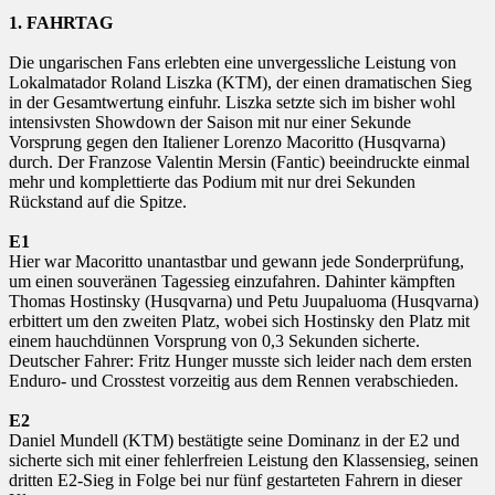
1. FAHRTAG
Die ungarischen Fans erlebten eine unvergessliche Leistung von
Lokalmatador Roland Liszka (KTM), der einen dramatischen Sieg
in der Gesamtwertung einfuhr. Liszka setzte sich im bisher wohl
intensivsten Showdown der Saison mit nur einer Sekunde
Vorsprung gegen den Italiener Lorenzo Macoritto (Husqvarna)
durch. Der Franzose Valentin Mersin (Fantic) beeindruckte einmal
mehr und komplettierte das Podium mit nur drei Sekunden
Rückstand auf die Spitze.
E1
Hier war Macoritto unantastbar und gewann jede Sonderprüfung,
um einen souveränen Tagessieg einzufahren. Dahinter kämpften
Thomas Hostinsky (Husqvarna) und Petu Juupaluoma (Husqvarna)
erbittert um den zweiten Platz, wobei sich Hostinsky den Platz mit
einem hauchdünnen Vorsprung von 0,3 Sekunden sicherte.
Deutscher Fahrer: Fritz Hunger musste sich leider nach dem ersten
Enduro- und Crosstest vorzeitig aus dem Rennen verabschieden.
E2
Daniel Mundell (KTM) bestätigte seine Dominanz in der E2 und
sicherte sich mit einer fehlerfreien Leistung den Klassensieg, seinen
dritten E2-Sieg in Folge bei nur fünf gestarteten Fahrern in dieser