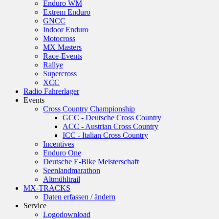
Enduro WM
Extrem Enduro
GNCC
Indoor Enduro
Motocross
MX Masters
Race-Events
Rallye
Supercross
XCC
Radio Fahrerlager
Events
Cross Country Championship
GCC - Deutsche Cross Country
ACC - Austrian Cross Country
ICC - Italian Cross Country
Incentives
Enduro One
Deutsche E-Bike Meisterschaft
Seenlandmarathon
Altmühltrail
MX-TRACKS
Daten erfassen / ändern
Service
Logodownload