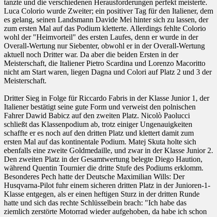
tanzte und die verschiedenen Herausforderungen perfekt meisterte.
Luca Colorio wurde Zweiter; ein positiver Tag für den Italiener, dem
es gelang, seinen Landsmann Davide Mei hinter sich zu lassen, der
zum ersten Mal auf das Podium kletterte. Allerdings fehlte Colorio
wohl der "Heimvorteil" des ersten Laufes, denn er wurde in der
Overall-Wertung nur Siebenter, obwohl er in der Overall-Wertung
aktuell noch Dritter war. Da aber die beiden Ersten in der
Meisterschaft, die Italiener Pietro Scardina und Lorenzo Macoritto
nicht am Start waren, liegen Dagna und Colori auf Platz 2 und 3 der
Meisterschaft.
Dritter Sieg in Folge für Riccardo Fabris in der Klasse Junior 1, der
Italiener bestätigt seine gute Form und verweist den polnischen
Fahrer Dawid Babicz auf den zweiten Platz. Nicolò Paolucci
schließt das Klassenpodium ab, trotz einiger Ungenauigkeiten
schaffte er es noch auf den dritten Platz und klettert damit zum
ersten Mal auf das kontinentale Podium. Matej Skuta holte sich
ebenfalls eine zweite Goldmedaille, und zwar in der Klasse Junior 2.
Den zweiten Platz in der Gesamtwertung belegte Diego Haution,
während Quentin Tournier die dritte Stufe des Podiums erklomm.
Besonderes Pech hatte der Deutsche Maximilian Wills: Der
Husqvarna-Pilot fuhr einem sicheren dritten Platz in der Junioren-1-
Klasse entgegen, als er einen heftigen Sturz in der dritten Runde
hatte und sich das rechte Schlüsselbein brach: "Ich habe das
ziemlich zerstörte Motorrad wieder aufgehoben, da habe ich schon