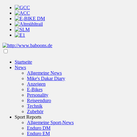
Startseite
News
Allgemeine News
Mike's Dakar Diary
Anzeigen
E-Bikes
Personality
Reiseenduro
Technik
Zubehör
Sport Reports
Allgemeine Sport-News
Enduro DM
Enduro EM