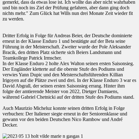
gemerkt, dass da etwas lose ist. Ich wollte das aber nicht wahrhaben
und bin noch ins Ziel der Prüfung gefahren, aber dann ging doch
nichts mehr." Zum Glück hat Wills nun drei Monate Zeit wieder fit
zu werden.
Dritter Erfolg in Folge für Andreas Beier, der Deutsche dominierte
erneut in der Klasse Enduro 1 und bestätigte auf der Beta seine
Führung in der Meisterschaft. Zweiter wurde der Pole Aleksander
Bracik, den dritten Platz sicherte sich Beiers Landsmann und
Teamkollege Patrick Irmscher.
In der Klasse Enduro 2 holte Alex Walton seinen ersten Saisonsieg.
Der Engländer kletterte auf die oberste Stufe des Podiums und
verwies Yann Dupic und den Meisterschaftsführenden Killian
Irigoyen auf die Plätze zwei und drei. In der Klasse Enduro 3 war es
David Abgrall, der seinen ersten Saisonsieg errang. Hinter ihm
folgte der amtierende Meister von 2022, Dietger Damiaens,
während Gabriel Chetnicki auf der dritten Stufe des Podiums stand.
Auch Maurizio Micheluz konnte seinen dritten Erfolg in Folge
verbuchen: Der Italiener siegte erneut in der Seniorenklasse und
gewann vor den beiden Deutschen Nico Rambow und André
Decker.