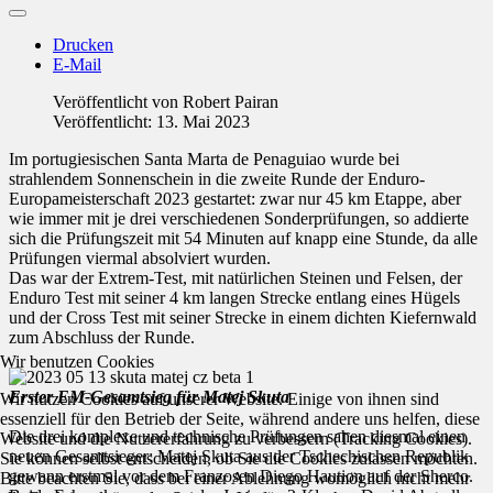
Drucken
E-Mail
Veröffentlicht von
Robert Pairan
Veröffentlicht: 13. Mai 2023
Im portugiesischen Santa Marta de Penaguiao wurde bei
strahlendem Sonnenschein in die zweite Runde der Enduro-
Europameisterschaft 2023 gestartet: zwar nur 45 km Etappe, aber
wie immer mit je drei verschiedenen Sonderprüfungen, so addierte
sich die Prüfungszeit mit 54 Minuten auf knapp eine Stunde, da alle
Prüfungen viermal absolviert wurden.
Das war der Extrem-Test, mit natürlichen Steinen und Felsen, der
Enduro Test mit seiner 4 km langen Strecke entlang eines Hügels
und der Cross Test mit seiner Strecke in einem dichten Kiefernwald
zum Abschluss der Runde.
Wir benutzen Cookies
Erster EM-Gesamtsieg für Matej Skuta
Wir nutzen Cookies auf unserer Website. Einige von ihnen sind
essenziell für den Betrieb der Seite, während andere uns helfen, diese
Die drei komplexe und technische Prüfungen sahen diesmal einen
Website und die Nutzererfahrung zu verbessern (Tracking Cookies).
neuen Gesamtsieger: Matej Skuta aus der Tschechischen Republik
Sie können selbst entscheiden, ob Sie die Cookies zulassen möchten.
gewann erstmal vor dem Franzosen Diego Haution auf der Sherco.
Bitte beachten Sie, dass bei einer Ablehnung womöglich nicht mehr