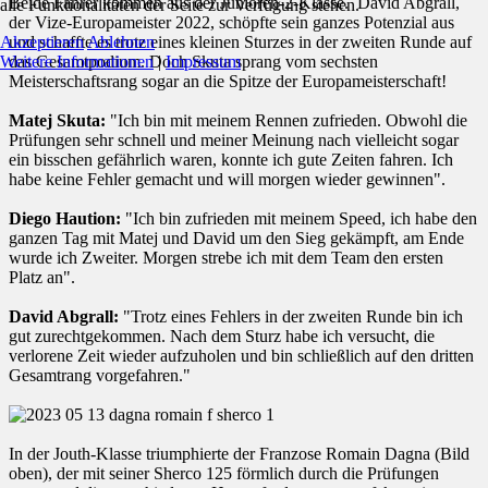
Beide Fahrer kommen aus der Junioren-2-Klasse. David Abgrall,
alle Funktionalitäten der Seite zur Verfügung stehen.
der Vize-Europameister 2022, schöpfte sein ganzes Potenzial aus
Akzeptieren
Ablehnen
und schaffte es trotz eines kleinen Sturzes in der zweiten Runde auf
Weitere Informationen
|
Impressum
das Gesamtpodium. Doch Skuta sprang vom sechsten
Meisterschaftsrang sogar an die Spitze der Europameisterschaft!
Matej Skuta:
"Ich bin mit meinem Rennen zufrieden. Obwohl die
Prüfungen sehr schnell und meiner Meinung nach vielleicht sogar
ein bisschen gefährlich waren, konnte ich gute Zeiten fahren. Ich
habe keine Fehler gemacht und will morgen wieder gewinnen".
Diego Haution:
"Ich bin zufrieden mit meinem Speed, ich habe den
ganzen Tag mit Matej und David um den Sieg gekämpft, am Ende
wurde ich Zweiter. Morgen strebe ich mit dem Team den ersten
Platz an".
David Abgrall:
"Trotz eines Fehlers in der zweiten Runde bin ich
gut zurechtgekommen. Nach dem Sturz habe ich versucht, die
verlorene Zeit wieder aufzuholen und bin schließlich auf den dritten
Gesamtrang vorgefahren."
In der Jouth-Klasse triumphierte der Franzose Romain Dagna (Bild
oben), der mit seiner Sherco 125 förmlich durch die Prüfungen