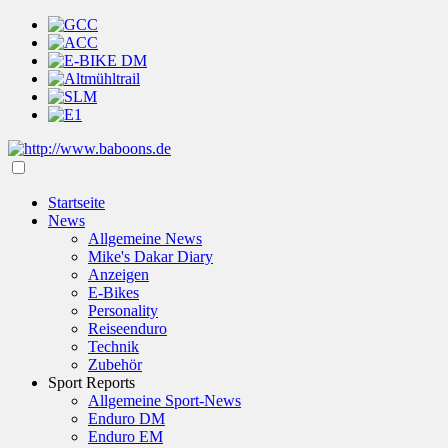
Startseite
News
Allgemeine News
Mike's Dakar Diary
Anzeigen
E-Bikes
Personality
Reiseenduro
Technik
Zubehör
Sport Reports
Allgemeine Sport-News
Enduro DM
Enduro EM