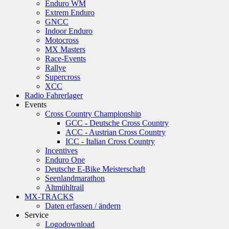
Enduro WM
Extrem Enduro
GNCC
Indoor Enduro
Motocross
MX Masters
Race-Events
Rallye
Supercross
XCC
Radio Fahrerlager
Events
Cross Country Championship
GCC - Deutsche Cross Country
ACC - Austrian Cross Country
ICC - Italian Cross Country
Incentives
Enduro One
Deutsche E-Bike Meisterschaft
Seenlandmarathon
Altmühltrail
MX-TRACKS
Daten erfassen / ändern
Service
Logodownload