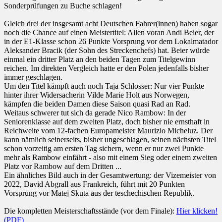
Sonderprüfungen zu Buche schlagen!
Gleich drei der insgesamt acht Deutschen Fahrer(innen) haben sogar
noch die Chance auf einen Meistertitel: Allen voran Andi Beier, der
in der E1-Klasse schon 26 Punkte Vorsprung vor dem Lokalmatador
Aleksander Bracik (der Sohn des Streckenchefs) hat. Beier würde
einmal ein dritter Platz an den beiden Tagen zum Titelgewinn
reichen. Im direkten Vergleich hatte er den Polen jedenfalls bisher
immer geschlagen.
Um den Titel kämpft auch noch Taja Schlosser: Nur vier Punkte
hinter ihrer Widersacherin Vilde Marie Holt aus Norwegen,
kämpfen die beiden Damen diese Saison quasi Rad an Rad.
Weitaus schwerer tut sich da gerade Nico Rambow: In der
Seniorenklasse auf dem zweiten Platz, doch bisher nie ernsthaft in
Reichweite vom 12-fachen Europameister Maurizio Micheluz. Der
kann nämlich seinerseits, bisher ungeschlagen, seinen nächsten Titel
schon vorzeitig am ersten Tag sichern, wenn er nur zwei Punkte
mehr als Rambow einfährt - also mit einem Sieg oder einem zweiten
Platz vor Rambow auf dem Dritten ...
Ein ähnliches Bild auch in der Gesamtwertung: der Vizemeister von
2022, David Abgrall aus Frankreich, führt mit 20 Punkten
Vorsprung vor Matej Skuta aus der teschechischen Republik.
Die kompletten Meisterschaftsstände (vor dem Finale):
Hier klicken!
(PDF)