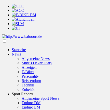
Startseite
News
Allgemeine News
Mike's Dakar Diary
Anzeigen
E-Bikes
Personality
Reiseenduro
Technik
Zubehör
Sport Reports
Allgemeine Sport-News
Enduro DM
Enduro EM