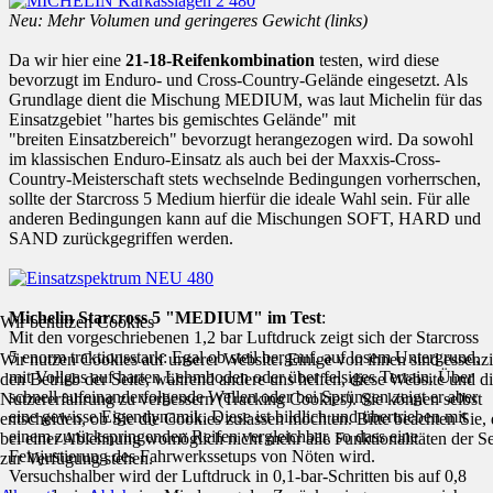
Neu: Mehr Volumen und geringeres Gewicht (links)
Da wir hier eine
21-18-Reifenkombination
testen, wird diese
bevorzugt im Enduro- und Cross-Country-Gelände eingesetzt. Als
Grundlage dient die Mischung MEDIUM, was laut Michelin für das
Einsatzgebiet "hartes bis gemischtes Gelände" mit
"breiten Einsatzbereich" bevorzugt herangezogen wird. Da sowohl
im klassischen Enduro-Einsatz als auch bei der Maxxis-Cross-
Country-Meisterschaft stets wechselnde Bedingungen vorherrschen,
sollte der Starcross 5 Medium hierfür die ideale Wahl sein. Für alle
anderen Bedingungen kann auf die Mischungen SOFT, HARD und
SAND zurückgegriffen werden.
Michelin Starcross 5 "MEDIUM" im Test
:
Wir benutzen Cookies
Mit den vorgeschriebenen 1,2 bar Luftdruck zeigt sich der Starcross
5 enorm traktionsstark: Egal ob steil bergauf, auf losem Untergrund,
Wir nutzen Cookies auf unserer Website. Einige von ihnen sind essenzie
mit Vollgas auf harten Lehmboden oder über felsiges Terrain. Über
den Betrieb der Seite, während andere uns helfen, diese Website und d
schnell aufeinanderfolgende Wellen oder bei Sprüngen zeigt er aber
Nutzererfahrung zu verbessern (Tracking Cookies). Sie können selbst
eine gewisse Eigendynamik. Diese ist bildlich und übertrieben mit
entscheiden, ob Sie die Cookies zulassen möchten. Bitte beachten Sie, 
einem zurückspringenden Reifen vergleichbar, so dass eine
bei einer Ablehnung womöglich nicht mehr alle Funktionalitäten der Se
Feinjustierung des Fahrwerkssetups von Nöten wird.
zur Verfügung stehen.
Versuchshalber wird der Luftdruck in 0,1-bar-Schritten bis auf 0,8