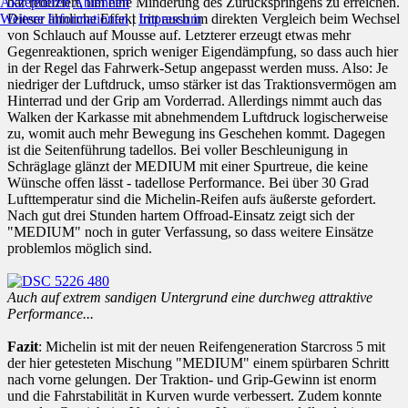
Akzeptieren
Ablehnen
bar reduziert, um eine Minderung des Zurückspringens zu erreichen.
Weitere Informationen
|
Impressum
Dieser ähnliche Effekt tritt auch im direkten Vergleich beim Wechsel
von Schlauch auf Mousse auf. Letzterer erzeugt etwas mehr
Gegenreaktionen, sprich weniger Eigendämpfung, so dass auch hier
in der Regel das Fahrwerk-Setup angepasst werden muss. Also: Je
niedriger der Luftdruck, umso stärker ist das Traktionsvermögen am
Hinterrad und der Grip am Vorderrad. Allerdings nimmt auch das
Walken der Karkasse mit abnehmendem Luftdruck logischerweise
zu, womit auch mehr Bewegung ins Geschehen kommt. Dagegen
ist die Seitenführung tadellos. Bei voller Beschleunigung in
Schräglage glänzt der MEDIUM mit einer Spurtreue, die keine
Wünsche offen lässt - tadellose Performance. Bei über 30 Grad
Lufttemperatur sind die Michelin-Reifen aufs äußerste gefordert.
Nach gut drei Stunden hartem Offroad-Einsatz zeigt sich der
"MEDIUM" noch in guter Verfassung, so dass weitere Einsätze
problemlos möglich sind.
Auch auf extrem sandigen Untergrund eine durchweg attraktive
Performance...
Fazit
: Michelin ist mit der neuen Reifengeneration Starcross 5 mit
der hier getesteten Mischung "MEDIUM" einem spürbaren Schritt
nach vorne gelungen. Der Traktion- und Grip-Gewinn ist enorm
und die Fahrstabilität in Kurven wurde verbessert. Zudem konnte