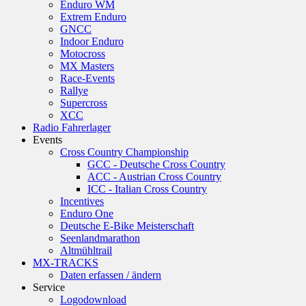
Enduro WM
Extrem Enduro
GNCC
Indoor Enduro
Motocross
MX Masters
Race-Events
Rallye
Supercross
XCC
Radio Fahrerlager
Events
Cross Country Championship
GCC - Deutsche Cross Country
ACC - Austrian Cross Country
ICC - Italian Cross Country
Incentives
Enduro One
Deutsche E-Bike Meisterschaft
Seenlandmarathon
Altmühltrail
MX-TRACKS
Daten erfassen / ändern
Service
Logodownload