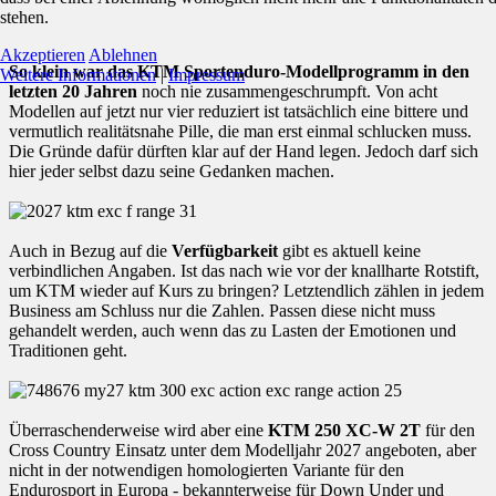
stehen.
Akzeptieren
Ablehnen
So klein war das KTM Sportenduro-Modellprogramm in den
Weitere Informationen
|
Impressum
letzten 20 Jahren
noch nie zusammengeschrumpft. Von acht
Modellen auf jetzt nur vier reduziert ist tatsächlich eine bittere und
vermutlich realitätsnahe Pille, die man erst einmal schlucken muss.
Die Gründe dafür dürften klar auf der Hand legen. Jedoch darf sich
hier jeder selbst dazu seine Gedanken machen.
Auch in Bezug auf die
Verfügbarkeit
gibt es aktuell keine
verbindlichen Angaben. Ist das nach wie vor der knallharte Rotstift,
um KTM wieder auf Kurs zu bringen? Letztendlich zählen in jedem
Business am Schluss nur die Zahlen. Passen diese nicht muss
gehandelt werden, auch wenn das zu Lasten der Emotionen und
Traditionen geht.
Überraschenderweise wird aber eine
KTM 250 XC-W 2T
für den
Cross Country Einsatz unter dem Modelljahr 2027 angeboten, aber
nicht in der notwendigen homologierten Variante für den
Endurosport in Europa - bekannterweise für Down Under und