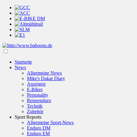
Startseite
News
Allgemeine News
Mike's Dakar Diary
Anzeigen
E-Bikes
Personality
Reiseenduro
Technik
Zubehör
Sport Reports
Allgemeine Sport-News
Enduro DM
Enduro EM