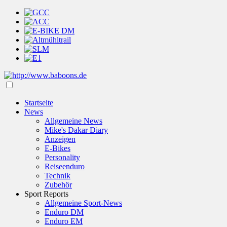
Startseite
News
Allgemeine News
Mike's Dakar Diary
Anzeigen
E-Bikes
Personality
Reiseenduro
Technik
Zubehör
Sport Reports
Allgemeine Sport-News
Enduro DM
Enduro EM