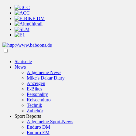
Startseite
News
Allgemeine News
Mike's Dakar Diary
Anzeigen
E-Bikes
Personality
Reiseenduro
Technik
Zubehör
Sport Reports
Allgemeine Sport-News
Enduro DM
Enduro EM