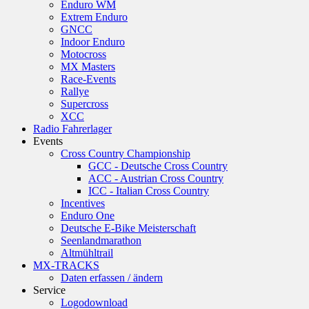
Enduro WM
Extrem Enduro
GNCC
Indoor Enduro
Motocross
MX Masters
Race-Events
Rallye
Supercross
XCC
Radio Fahrerlager
Events
Cross Country Championship
GCC - Deutsche Cross Country
ACC - Austrian Cross Country
ICC - Italian Cross Country
Incentives
Enduro One
Deutsche E-Bike Meisterschaft
Seenlandmarathon
Altmühltrail
MX-TRACKS
Daten erfassen / ändern
Service
Logodownload