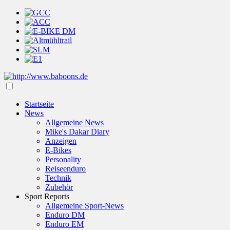
Startseite
News
Allgemeine News
Mike's Dakar Diary
Anzeigen
E-Bikes
Personality
Reiseenduro
Technik
Zubehör
Sport Reports
Allgemeine Sport-News
Enduro DM
Enduro EM