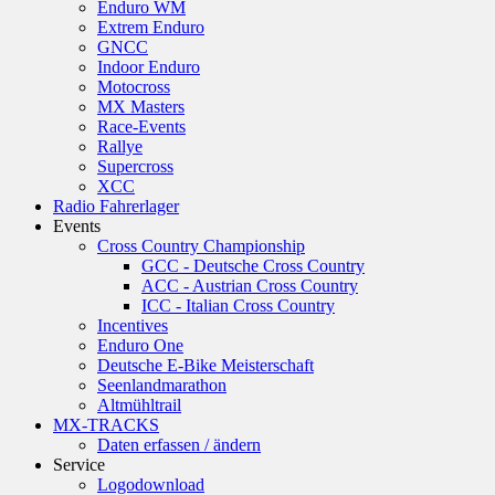
Enduro WM
Extrem Enduro
GNCC
Indoor Enduro
Motocross
MX Masters
Race-Events
Rallye
Supercross
XCC
Radio Fahrerlager
Events
Cross Country Championship
GCC - Deutsche Cross Country
ACC - Austrian Cross Country
ICC - Italian Cross Country
Incentives
Enduro One
Deutsche E-Bike Meisterschaft
Seenlandmarathon
Altmühltrail
MX-TRACKS
Daten erfassen / ändern
Service
Logodownload