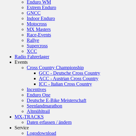
Enduro WM
Extrem Enduro
GNCC
Indoor Enduro
Motocross
MX Masters
Race-Events
Rallye
Supercross
XCC
Radio Fahrerlager
Events
Cross Country Championship
GCC - Deutsche Cross Country
ACC - Austrian Cross Country
ICC - Italian Cross Country
Incentives
Enduro One
Deutsche E-Bike Meisterschaft
Seenlandmarathon
Altmühltrail
MX-TRACKS
Daten erfassen / ändern
Service
Logodownload