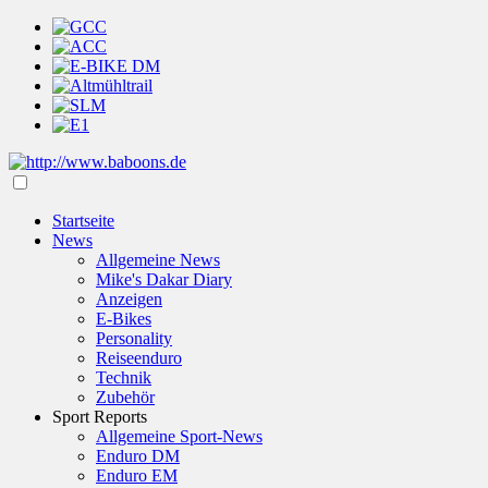
Startseite
News
Allgemeine News
Mike's Dakar Diary
Anzeigen
E-Bikes
Personality
Reiseenduro
Technik
Zubehör
Sport Reports
Allgemeine Sport-News
Enduro DM
Enduro EM