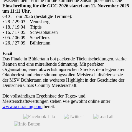
feststehenden Termine für die kommende Saison präsentiert. Die
Einschreibung für die GCC 2026 startet am 11. November 2025
um 11:11 Uhr
.
GCC Tour 2026 (bestätigte Termine):
• 28. / 29.03. | Venusberg
• 18. / 19.04. | Triptis
• 16. / 17.05. | Schwabhausen
• 05. / 06.09. | Schefflenz
• 26. / 27.09. | Bühlertann
Fazit
Das Finale in Bühlertann bot packende Titelentscheidungen, starke
Rennen und eine mitreißende Stimmung. Mit perfekter
Organisation, einer abwechslungsreichen Strecke, dem legendären
Oktoberfest und einer stimmungsvollen Meisterschaftsfeier setzte
der MSV Bühlertann ein weiteres Highlight in der Geschichte der
Deutschen Cross Country Meisterschaft.
Die vollständigen Ergebnisse der Tages- und
Meisterschaftswertungen stehen wie gewohnt online unter
www.xcc-racing.com
bereit.