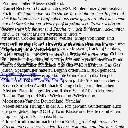
Prämien in allen Klassen stattfand.
Daniel Beck
vom Orgateam des MSV Bühlertannzog ein positives
Fazit:
„Wir hatten eine richtig starke Veranstaltung. Der Regen und
der Wind zum letzten Lauf haben uns zwar gefordert, aber das Team
hat die Strecke immer wieder perfekt präpariert. Es war schön zu
Wir benutzen Cookies
sehen, wie viele Starter und Zuschauer nach Bühlertann gekommen
sind. Das macht uns als Veranstalter stolz.“
Wir nutzen Cookies auf unserer Website. Einige von ihnen sind
essenziell für den Betrieb der Seite, während andere uns helfen, diese
XC Pro & Big Twin – Chris Gundermann krönt sich mit
Website und die Nutzererfahrung zu verbessern (Tracking Cookies).
Doppelsieg und Meisterschaft
Sie können selbst entscheiden, ob Sie die Cookies zulassen möchten.
In der Königsklasse XC Pro setzte sich Chris Gundermann
Bitte beachten Sie, dass bei einer Ablehnung womöglich nicht mehr
(Finkmoto Holzgerlingen, KTM) nach einem packenden Duell mit
alle Funktionalitäten der Seite zur Verfügung stehen.
Yanik Spachmüller (Kadelack Gas Gas / MC Augsburg, Gas Gas)
durch. Spachmüller hatte zu Beginn ordentlich Druck gemacht,
Akzeptieren
Ablehnen
doch nach dem Boxenstopp konnte Gundermann das Tempo
Weitere Informationen
|
Impressum
erhöhen und sich einen Vorsprung von gut 30 Sekunden sichern.
Sascha Ströbele (ZweiUmbach Racing) belegte mit deutlichem
Abstand Platz drei, gefolgt von Robert Scharl (Team Mxtreme
Racing, Fantic) und Mike Wiedemann (Wiedemann
Motorsports/Yamaha Deutschland, Yamaha).
Neben seinem Triumph in der XC Pro gewann Gundermann auch
die prestigeträchtige XC Big Twin-Klasse und feierte damit einen
Doppelsieg zum Saisonabschluss.
Chris Gundermann
nach seinem Erfolg:
„Am Anfang war die
Strecke trotz des einsetzenden Regens erstaunlich gut fahrbar. Yanik