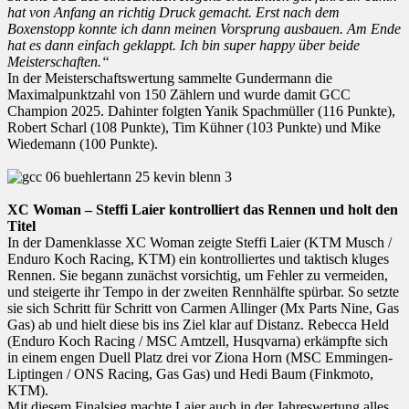
hat von Anfang an richtig Druck gemacht. Erst nach dem
Boxenstopp konnte ich dann meinen Vorsprung ausbauen. Am Ende
hat es dann einfach geklappt. Ich bin super happy über beide
Meisterschaften.“
In der Meisterschaftswertung sammelte Gundermann die
Maximalpunktzahl von 150 Zählern und wurde damit GCC
Champion 2025. Dahinter folgten Yanik Spachmüller (116 Punkte),
Robert Scharl (108 Punkte), Tim Kühner (103 Punkte) und Mike
Wiedemann (100 Punkte).
XC Woman – Steffi Laier kontrolliert das Rennen und holt den
Titel
In der Damenklasse XC Woman zeigte Steffi Laier (KTM Musch /
Enduro Koch Racing, KTM) ein kontrolliertes und taktisch kluges
Rennen. Sie begann zunächst vorsichtig, um Fehler zu vermeiden,
und steigerte ihr Tempo in der zweiten Rennhälfte spürbar. So setzte
sie sich Schritt für Schritt von Carmen Allinger (Mx Parts Nine, Gas
Gas) ab und hielt diese bis ins Ziel klar auf Distanz. Rebecca Held
(Enduro Koch Racing / MSC Amtzell, Husqvarna) erkämpfte sich
in einem engen Duell Platz drei vor Ziona Horn (MSC Emmingen-
Liptingen / ONS Racing, Gas Gas) und Hedi Baum (Finkmoto,
KTM).
Mit diesem Finalsieg machte Laier auch in der Jahreswertung alles