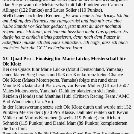
klar. Sie gewann die Meisterschaft mit 140 Punkten vor Carmen
Allinger (122 Punkte) und Laura Soller (110 Punkte).
Steffi Laier
nach dem Rennen:
„Es war heute schon tricky. Ich bin
am Anfang des Rennens nur rumgecruist und hab mir erst eine
halbe Stunde vor Schluss gedacht, jetzt musst du aber nochmal
zeigen, was ich kann, und hab ein bisschen mehr Gas gegeben. Es
durfte heute einfach nichts passieren, denn nach dem Patzer in
Schefflenz musste ich den Sack zumachen. Ich hoffe, dass ich auch
nächstes Jahr die GCC weiterfahren kann.“
XC Quad Pro – Finalsieg für Marie Lücke, Meisterschaft für
Ole Klotz
Bei den Quads fuhr Marie Lücke (Motul Deutschland, Yamaha)
einen klaren Sieg heraus und ließ der Konkurrenz keine Chance.
Ole Klotz (Mates Motorsports, Yamaha) folgte mit rund einer
Minute Rückstand auf Platz zwei, vor Kevin Müller (Offroad 360 /
Mates Motorsports, Yamaha). Dahinter platzierten sich Justin
Reizlein (Honda) und Matthias Hubl (Erlbach Racing Team / AMC
Bad Windsheim, Can-Am).
In der Jahreswertung setzte sich Ole Klotz durch und wurde mit 132
Punkten Meister der Quad Pro-Klasse. Dahinter reihten sich Kevin
Müller und Marius Kernchen (jeweils 119 Punkte) ein. Richart
Schmidt (115 Punkte) und Daniel Marr (89 Punkte) komplettierten
die Top fünf.
Bemerkenswert: Alle fünf Fahrer der Quad Pro-Top 5 gehören zum