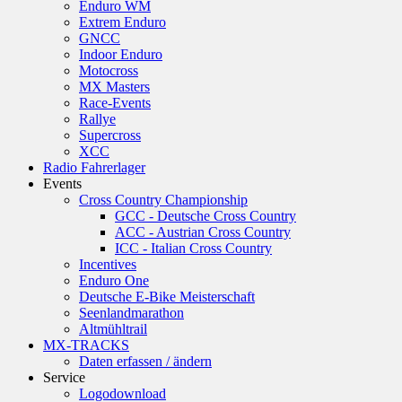
Enduro WM
Extrem Enduro
GNCC
Indoor Enduro
Motocross
MX Masters
Race-Events
Rallye
Supercross
XCC
Radio Fahrerlager
Events
Cross Country Championship
GCC - Deutsche Cross Country
ACC - Austrian Cross Country
ICC - Italian Cross Country
Incentives
Enduro One
Deutsche E-Bike Meisterschaft
Seenlandmarathon
Altmühltrail
MX-TRACKS
Daten erfassen / ändern
Service
Logodownload