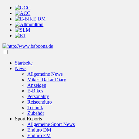
Startseite
News
Allgemeine News
Mike's Dakar Diary
Anzeigen
E-Bikes
Personality
Reiseenduro
Technik
Zubehör
Sport Reports
Allgemeine Sport-News
Enduro DM
Enduro EM